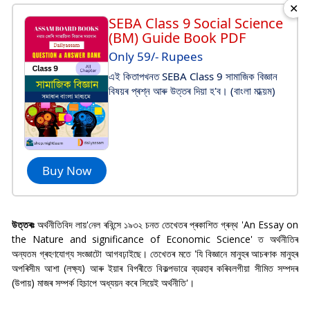
✕
SEBA Class 9 Social Science
(BM) Guide Book PDF
Only 59/- Rupees
এই কিতাপখনত SEBA Class 9 সামাজিক বিজ্ঞান
বিষয়ৰ প্ৰশ্ন আৰু উত্তৰ দিয়া হ'ব। (বাংলা মাধ্য়ম)
Buy Now
উত্তৰঃ
অৰ্থনীতিবিদ লায়'নেল ৰবিন্সে ১৯৩২ চনত তেখেতৰ প্ৰকাশিত গ্ৰন্থ 'An Essay on
the Nature and significance of Economic Science' ত অৰ্থনীতিৰ
অন্যতম গ্ৰহণযোগ্য সংজ্ঞাটো আগবঢ়াইছে। তেখেতৰ মতে 'যি বিজ্ঞানে মানুহৰ আচৰণক মানুহৰ
অপৰিসীম আশা (লক্ষ্য) আৰু ইয়াৰ বিপৰীতে বিকল্পভাৱে ব্যৱহাৰ কৰিবলগীয়া সীমিত সম্পদৰ
(উপায়) মাজৰ সম্পৰ্ক হিচাপে অধ্যয়ন কৰে সিয়েই অৰ্থনীতি'।