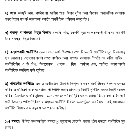
৬) আয়ঃ
জনমূৰি আয়, ৰাষ্ট্ৰীয় বা জাতীয় আয়, ইয়াৰ বৃদ্ধি তথা বিতৰণ, অৰ্থনৈতিক কল্যাণৰ
লগত ইয়াৰ সম্পৰ্ক আলোচনা কৰাটো অৰ্থনীতিক পৰিসৰৰ অন্তৰ্গত।
৭) ৰাজস্ব বা ৰাজহুৱা বিত্ত বিজ্ঞানঃ
চৰকাৰী আয়, চৰকাৰী ব্যয় আৰু চৰকাৰী ঋণৰ আলোচনাই
হৈছে ৰাজহুৱা বিত্ত বিজ্ঞান।
৮) কল্যাণকামী অৰ্থনীতিঃ
কেৱল ভোগকাৰ্য, উৎপাদন তথা বিতৰণেই অৰ্থনীতিৰ মূল বিষয়বস্তু
হ'ব নোৱাৰে। এনেবোৰ কাৰ্যৰ লগত ব্যক্তি তথা সমাজৰ কল্যাণৰ দিশটো মন কৰিব লাগিব।
অৰ্থনীতিবিদ এ চি পিগু, ভিলফ্ৰেড' পেৰেট', হিক্স অৰ্মত্য সেন, আদিয়ে কল্যাণকামী
অৰ্থনীতিক জনপ্ৰিয় কৰি তুলিছে।
৯) পৰিৱেশীয় অৰ্থনীতিঃ
এহাতে অৰ্থনৈতিক উন্নতি ক্ষিপ্ৰতাৰ কৰাৰ অৰ্থে ঔদ্যোগিকৰণৰ ওপৰত
অধিক মনোনিৱেশ আৰু আনহাতে পাৰিপাৰ্শ্বিকতাৰ ভাৰসাম্য বিনষ্টই পৃথিৱীৰ সমাজবিজ্ঞানীসকলক
অধিক চিন্তান্বিত কৰি তুলিছে। এনে ক্ষেত্ৰত পাৰিপাৰ্শ্বিকতাৰ ভাৰসাম্য কিদৰে ৰক্ষা কৰিব পাৰি
সেই উদ্দেশ্যে পাৰিপাৰ্শ্বিকতাৰ অধ্যয়ন অৰ্থনীতি বিষয়ত অন্তৰ্ভুক্ত কৰা হৈছে। এই সংযোজনে
অৰ্থনীতি বিষয়ত এক নতুন মাত্ৰা প্ৰদান কৰিছে।
১০) দক্ষতাঃ
সীমিত সম্পদৰাজিক দক্ষতাপূৰ্ণ ব্যৱহাৰৰ যোগেদি সমাজ গঠন কৰাটো অৰ্থনীতিৰ মূল
বিষয়।