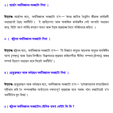
২। মাৰ্ছেল অর্থবিজ্ঞানৰ সংজ্ঞাটো লিখা ।
উত্তৰঃ
মাৰ্ছেলৰ মতে, অর্থবিজ্ঞানৰ সংজ্ঞাটো হ'ল一'মানৱ জাতিৰ দৈনন্দিন জীৱনৰ কাৰ্যাৱলী
অধ্যয়নেই হৈছে অৰ্থনীতি'। ই ব্যক্তিগত আৰু সামাজিক কার্যাৱলীৰ সেই অংশটো অধ্যয়ন
কৰে, যিটো অংশ পাৰ্থিৱ কল্যাণ সাধন আৰু ইয়াৰ ব্যৱহাৰৰ সৈতে ঘনিষ্ঠভাৱে জড়িত ।
৩ । ৰবিন্সৰ অর্থবিজ্ঞানৰ সংজ্ঞাটো লিখা ।
উত্তৰঃ
ৰবিন্সৰ মতে, অর্থবিজ্ঞানৰ সংজ্ঞাটো হ'ল一 'যি বিজ্ঞানে মানুহৰ আচৰণক মানুহৰ অপৰিসীম
আশা (লক্ষ্য) আৰু ইয়াৰ বিপৰীতে বিকল্পভাৱে ব্যৱহাৰ কৰিবলগীয়া সীমিত সম্পদৰ (উপায়) মাজৰ
সম্পৰ্ক হিচাপে অধ্যয়ন কৰে সিয়েই অৰ্থনীতি'।
৪। ছেমুৱেলছন আৰু নৰ্দহাছৰ অর্থবিজ্ঞানৰ সংজ্ঞাটো লিখা ।
উত্তৰঃ
ছেমুৱেলছন আৰু নৰ্দহাছৰ মতে, অর্থবিজ্ঞানৰ সংজ্ঞাটো হ'ল一 'দুষ্প্ৰাপ্যতাৰ বাস্তৱিকতা
স্বীকাৰ কৰি লৈ সম্পদৰাজিৰ সৰ্বোত্তম দক্ষতাপূৰ্ণ ব্যৱহাৰৰ বাবে সমাজ গঠন কৰাটোৱেই হ'ল
অৰ্থনীতিৰ মূল বিষয়'।
৫। ৰবিন্সৰ অর্থবিজ্ঞানৰ সংজ্ঞাটোৰ মৌলিক ধাৰণা কেইটা কি কি ?