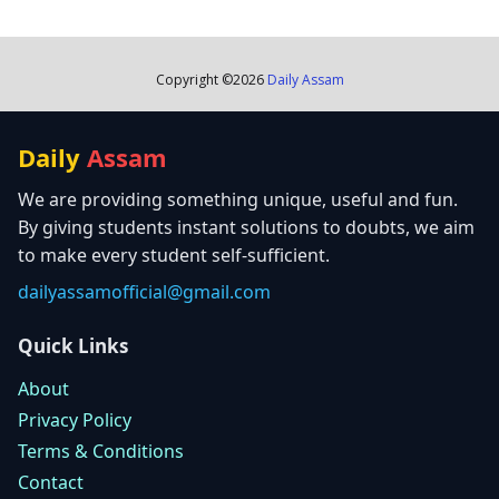
Copyright ©
2026
Daily Assam
Daily
Assam
We are providing something unique, useful and fun.
By giving students instant solutions to doubts, we aim
to make every student self-sufficient.
dailyassamofficial@gmail.com
Quick Links
About
Privacy Policy
Terms & Conditions
Contact