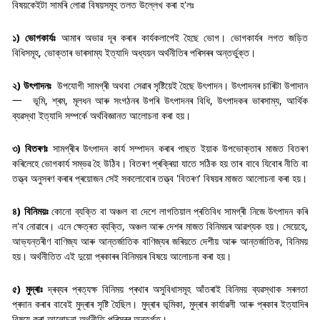
বিষয়কেইটা সামৰি লোৱা বিষয়সমূহ তলত উল্লেখ কৰা হ'লঃ
১) ভোগকাৰ্যঃ
আমাৰ অভাৱ দূৰ কৰাৰ কাৰ্যকলাপেই হৈছে ভোগ। ভোগকাৰ্যৰ লগত জড়িত
বিধিসমূহ, ভোক্তাৰ ভাৰসাম্য ইত্যাদি অধ্যয়ন অৰ্থনীতিৰ পৰিসৰৰ অন্তৰ্ভুক্ত।
২) উৎপাদনঃ
উপযোগী সামগ্ৰী অথবা সেৱাৰ সৃষ্টিয়েই হৈছে উৎপাদন। উৎপাদনৰ চাৰিটা উপাদান
一 ভূমি, শ্ৰম, মূলধন আৰু সংগঠনৰ উপৰি উৎপাদনৰ বিধি, উৎপাদকৰ ভাৰসাম্য, আৰ্থিক
ব্যৱস্থা ইত্যাদি সম্পৰ্কে অৰ্থবিজ্ঞানত আলোচনা কৰা হয়।
৩) বিতৰণঃ
সামগ্ৰীৰ উৎপাদন কাৰ্য সম্পাদন কৰাৰ পাছত ইয়াক উপভোক্তাৰ মাজত বিতৰণ
কৰিলেহে ভোগকাৰ্য সম্ভৱ হৈ উঠিব। বিতৰণ প্ৰক্ৰিয়া যাতে সঠিক হয় তাৰ বাবে যিবোৰ নীতি বা
তত্ত্ব অনুসৰণ কৰাৰ প্ৰয়োজন সেই সকলোবোৰ তত্ত্ব 'বিতৰণ' বিষয়ৰ মাজত আলোচনা কৰা হয়।
৪) বিনিময়ঃ
কোনো ব্যক্তি বা অঞ্চল বা দেশে লাগতিয়াল প্ৰতিবিধ সামগ্ৰী নিজে উৎপাদন কৰি
ল'ব নোৱাৰে। এনে ক্ষেত্ৰত ব্যক্তি, অঞ্চল আৰু দেশৰ মাজত বিনিময়ৰ আৱশ্যক হয়। সেয়েহে,
আভ্যন্তৰীণ বাণিজ্য আৰু আন্তৰ্জাতিক বাণিজ্যৰ জৰিয়তে দেশীয় আৰু আন্তৰ্জাতিক, বিনিময়
হয়। অৰ্থনীতিত এই দুয়ো প্ৰকাৰৰ বিনিময়ৰ বিষয়ে আলোচনা কৰা হয়।
৫) মুদ্ৰাঃ
দ্ৰব্যৰ প্ৰত্যক্ষ বিনিময় প্ৰথাৰ অসুবিধাসমূহ আঁতৰাই বিনিময় ব্যৱস্থাক সৰলতা
প্ৰদান কৰাৰ বাবেই মুদ্ৰাৰ সৃষ্টি হৈছিল। মুদ্ৰাৰ ভূমিকা, মুদ্ৰাৰ কাৰ্যাৱলী আৰু প্ৰকাৰ ইত্যাদিৰ
বিষয়ে কৰা আলোচনা অৰ্থনীতি পৰিসৰৰ অন্তৰ্গত।