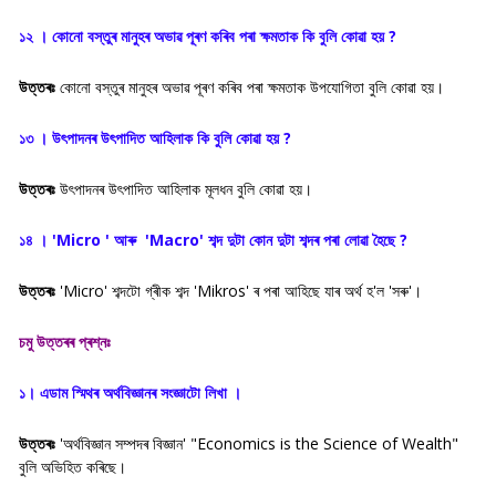
১২ । কোনাে বস্তুৰ মানুহৰ অভাৱ পূৰণ কৰিব পৰা ক্ষমতাক কি বুলি কোৱা হয় ?
উত্তৰঃ
কোনো বস্তুৰ মানুহৰ অভাৱ পূৰণ কৰিব পৰা ক্ষমতাক উপযোগিতা বুলি কোৱা হয়।
১৩ । উৎপাদনৰ উৎপাদিত আহিলাক কি বুলি কোৱা হয় ?
উত্তৰঃ
উৎপাদনৰ উৎপাদিত আহিলাক মূলধন বুলি কোৱা হয়।
১৪ । 'Micro ' আৰু 'Macro' শব্দ দুটা কোন দুটা শব্দৰ পৰা লােৱা হৈছে ?
উত্তৰঃ
'Micro' শব্দটো গ্ৰীক শব্দ 'Mikros' ৰ পৰা আহিছে যাৰ অৰ্থ হ'ল 'সৰু'।
চমু উত্তৰৰ প্ৰশ্নঃ
১। এডাম স্মিথৰ অর্থবিজ্ঞানৰ সংজ্ঞাটো লিখা ।
উত্তৰঃ
'অৰ্থবিজ্ঞান সম্পদৰ বিজ্ঞান' "Economics is the Science of Wealth"
বুলি অভিহিত কৰিছে।