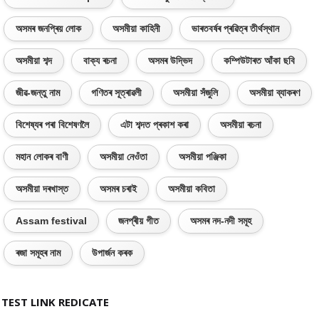
অসমৰ জনপ্ৰিয় লোক
অসমীয়া কাহিনী
ভাৰতবৰ্ষৰ প্ৰৱিত্ৰ তীৰ্থস্থান
অসমীয়া শব্দ
বাক্য ৰচনা
অসমৰ উদ্ভিদ
কম্পিউটাৰত আঁকা ছবি
জীৱ-জন্তু নাম
গণিতৰ সূত্ৰাৱলী
অসমীয়া সঁজুলি
অসমীয়া ব্যাকৰণ
বিশেষ্যৰ পৰা বিশেষণলৈ
এটা শব্দত প্ৰকাশ কৰা
অসমীয়া ৰচনা
মহান লোকৰ বাণী
অসমীয়া নেওঁতা
অসমীয়া পঞ্জিকা
অসমীয়া দৰখাস্ত
অসমৰ চৰাই
অসমীয়া কবিতা
Assam festival
জনপ্ৰীয় গীত
অসমৰ নদ-নদী সমূহ
ৰজা সমূহৰ নাম
উপাৰ্জন কৰক
TEST LINK REDICATE