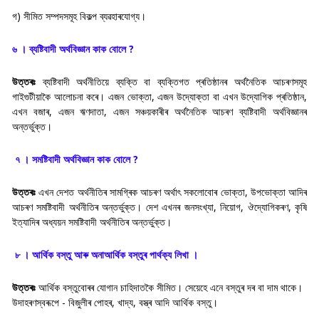
গ) সীমিত সম্পদসমূহ বিকল্প ব্যৱহাৰযোগ্য।
৬ । ব্যষ্টিবাদী অর্থবিজ্ঞান কাক বােলে ?
উত্তৰঃ
ব্যষ্টিবাদী অৰ্থনীতিয়ে ব্যক্তি বা ব্যক্তিগত প্ৰতিষ্ঠানৰ অৰ্থনৈতিক আচৰণসমূহ
গাইগুটীয়াকৈ আলোচনা কৰে। এজন ভোক্তা, এজন উদ্যোক্তা বা এখন উদ্যোগিক প্ৰতিষ্ঠান,
এখন বজাৰ, এজন ঋণদাতা, এজন সঞ্চয়কাৰীৰ অৰ্থনৈতিক আচৰণ ব্যষ্টিবাদী অৰ্থবিজ্ঞানৰ
অন্তৰ্ভুক্ত।
৭ । সমষ্টিবাদী অর্থবিজ্ঞান কাক বােলে ?
উত্তৰঃ
এখন দেশত অৰ্থনীতিৰ সামগ্ৰিক আচৰণ অৰ্থাৎ সকলোবোৰ ভোক্তা, উপভোক্তা আদিৰ
আচৰণ সমষ্টিবাদী অৰ্থনীতিৰ অন্তৰ্ভুক্ত। দেশ এখনৰ জনসংখ্যা, নিয়োগ, ঔদ্যোগিকৰণ, কৃষি
ইত্যাদিৰ অধ্যয়ন সমষ্টিবাদী অৰ্থনীতিৰ অন্তৰ্ভুক্ত।
৮ । আর্থিক বস্তু আৰু অনাআর্থিক বস্তুৰ পার্থক্য লিখা ।
উত্তৰঃ
আৰ্থিক বস্তুবোৰৰ যোগান চাহিদাতকৈ সীমিত। সেয়েহে এনে বস্তুৰ দৰ বা দাম থাকে।
উদাহৰণস্বৰূপে - বিজুলীৰ পোহৰ, খাদ্য, বস্ত্ৰ আদি আৰ্থিক বস্তু।