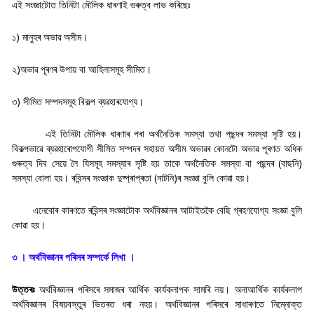
এই সংজ্ঞাটোত তিনিটা মৌলিক ধাৰণাই গুৰুত্ব লাভ কৰিছেঃ
১) মানুহৰ অভাৱ অসীম।
২)অভাৱ পূৰণৰ উপায় বা আহিলাসমূহ সীমিত।
৩) সীমিত সম্পদসমূহ বিকল্প ব্যৱহাৰযোগ্য।
এই তিনিটা মৌলিক ধাৰণাৰ পৰা অৰ্থনৈতিক সমস্যা তথা পছন্দৰ সমস্যা সৃষ্টি হয়।
বিকল্পভাৱে ব্যৱহাৰোপযোগী সীমিত সম্পদৰ সহায়ত অসীম অভাৱৰ কোনটো অভাৱ পূৰণত অধিক
গুৰুত্ব দিব সেয়ে লৈ যিসমূহ সমস্যাৰ সৃষ্টি হয় তাকে অৰ্থনৈতিক সমস্যা বা পছন্দৰ (বাছনি)
সমস্যা বোলা হয়। ৰবিন্সৰ সংজ্ঞাক দুষ্প্ৰাপ্ৰতা (নাটনি)ৰ সংজ্ঞা বুলি কোৱা হয়।
এনেবোৰ কাৰণতে ৰবিন্সৰ সংজ্ঞাটোক অৰ্থবিজ্ঞানৰ আটাইতকৈ বেছি গ্ৰহণযোগ্য সংজ্ঞা বুলি
কোৱা হয়।
৩ । অর্থবিজ্ঞানৰ পৰিসৰ সম্পর্কে লিখা ।
উত্তৰঃ
অৰ্থবিজ্ঞানৰ পৰিসৰে সমাজৰ আৰ্থিক কাৰ্যকলাপক সামৰি লয়। অনাআৰ্থিক কাৰ্যকলাপ
অৰ্থবিজ্ঞানৰ বিষয়বস্তুৰ ভিতৰত ধৰা নহয়। অৰ্থবিজ্ঞানৰ পৰিসৰে সাধাৰণতে নিম্নোক্ত