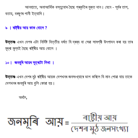
আনহাতে,
অনাআৰ্থিক বস্তুবোৰ হৈছে প্ৰকৃতিৰ মুক্ত দান। যেনে - সূৰ্যৰ তাপ,
বতাহ, বৰষুণৰ পানী ইত্যাদি।
৯ । ৰাষ্ট্ৰীয় আয় কাক বােলে ?
উত্তৰঃ
এখন দেশৰ এটা নিৰ্দিষ্ট বিত্তীয় বৰ্ষত যি দ্ৰব্য বা সেৱা সামগ্ৰী উৎপাদন কৰা হয় তাৰ
মূদ্ৰা মূল্যই হৈছে ৰাষ্ট্ৰীয় আয় বোলে ।
১০। জনমূৰি আয়ৰ সূত্ৰটো লিখা ।
উত্তৰঃ
এখন দেশৰ মুঠ ৰাষ্ট্ৰীয় আয়ক দেশখনৰ জনসংখ্যাৰে ভাগ কৰিলে যি মান পোৱা যায় তাকে
দেশখনৰ জনমূৰি আয় বুলি কোৱা হয়।
অৰ্থাৎ,