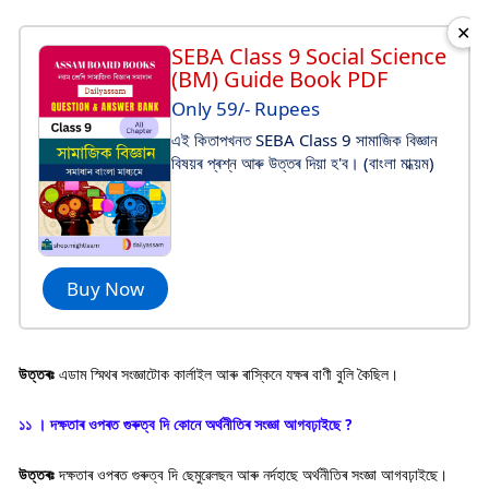
✕
SEBA Class 9 Social Science
(BM) Guide Book PDF
Only 59/- Rupees
এই কিতাপখনত SEBA Class 9 সামাজিক বিজ্ঞান
বিষয়ৰ প্ৰশ্ন আৰু উত্তৰ দিয়া হ'ব। (বাংলা মাধ্য়ম)
Buy Now
উত্তৰঃ
এডাম স্মিথৰ সংজ্ঞাটোক কাৰ্লাইল আৰু ৰাস্কিনে যক্ষৰ বাণী বুলি কৈছিল।
১১ । দক্ষতাৰ ওপৰত গুৰুত্ব দি কোনে অর্থনীতিৰ সংজ্ঞা আগবঢ়াইছে ?
উত্তৰঃ
দক্ষতাৰ ওপৰত গুৰুত্ব দি ছেমুৱেলছন আৰু নৰ্দহাছে অৰ্থনীতিৰ সংজ্ঞা আগবঢ়াইছে।