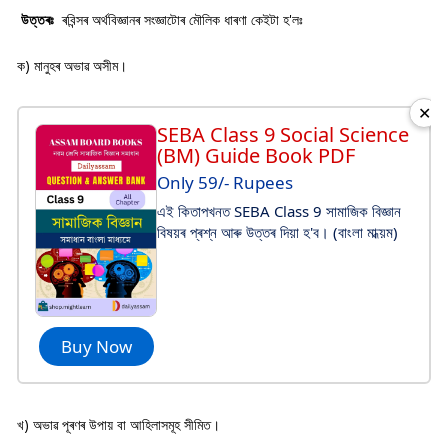
উত্তৰঃ
ৰবিন্সৰ অৰ্থবিজ্ঞানৰ সংজ্ঞাটোৰ মৌলিক ধাৰণা কেইটা হ'লঃ
ক) মানুহৰ অভাৱ অসীম।
✕
SEBA Class 9 Social Science
(BM) Guide Book PDF
Only 59/- Rupees
এই কিতাপখনত SEBA Class 9 সামাজিক বিজ্ঞান
বিষয়ৰ প্ৰশ্ন আৰু উত্তৰ দিয়া হ'ব। (বাংলা মাধ্য়ম)
Buy Now
খ) অভাৱ পূৰণৰ উপায় বা আহিলাসমূহ সীমিত।