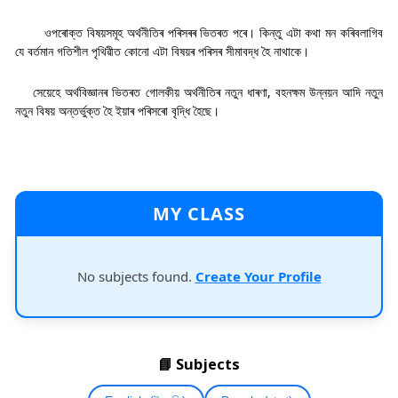
ওপৰোক্ত বিষয়সমূহ অৰ্থনীতিৰ পৰিসৰৰ ভিতৰত পৰে। কিন্তু এটা কথা মন কৰিবলাগিব
যে বৰ্তমান গতিশীল পৃথিৱীত কোনো এটা বিষয়ৰ পৰিসৰ সীমাবদ্ধ হৈ নাথাকে।
সেয়েহে অৰ্থবিজ্ঞানৰ ভিতৰত গোলকীয় অৰ্থনীতিৰ নতুন ধাৰণা, বহনক্ষম উন্নয়ন আদি নতুন
নতুন বিষয় অন্তৰ্ভুক্ত হৈ ইয়াৰ পৰিসৰো বৃদ্ধি হৈছে।
MY CLASS
No subjects found.
Create Your Profile
📘 Subjects