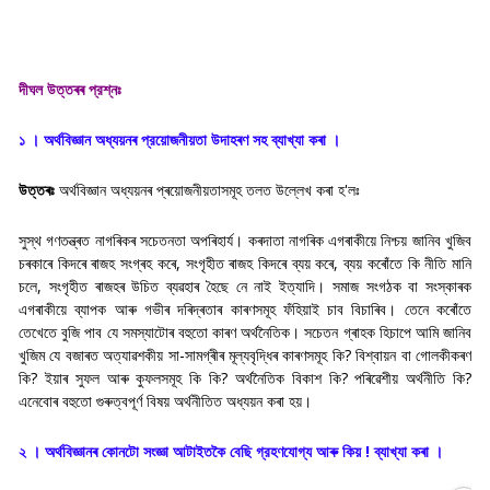
দীঘল উত্তৰৰ প্রশ্নঃ
১ । অর্থবিজ্ঞান অধ্যয়নৰ প্রয়ােজনীয়তা উদাহৰণ সহ ব্যাখ্যা কৰা ।
উত্তৰঃ
অৰ্থবিজ্ঞান অধ্যয়নৰ প্ৰয়োজনীয়তাসমূহ তলত উল্লেখ কৰা হ'লঃ
সুস্থ গণতন্ত্ৰত নাগৰিকৰ সচেতনতা অপৰিহাৰ্য। কৰদাতা নাগৰিক এগৰাকীয়ে নিশ্চয় জানিব খুজিব
চৰকাৰে কিদৰে ৰাজহ সংগ্ৰহ কৰে, সংগৃহীত ৰাজহ কিদৰে ব্যয় কৰে, ব্যয় কৰোঁতে কি নীতি মানি
চলে, সংগৃহীত ৰাজহৰ উচিত ব্যৱহাৰ হৈছে নে নাই ইত্যাদি। সমাজ সংগঠক বা সংস্কাৰক
এগৰাকীয়ে ব্যাপক আৰু গভীৰ দৰিদ্ৰতাৰ কাৰণসমূহ ফঁহিয়াই চাব বিচাৰিব। তেনে কৰোঁতে
তেখেতে বুজি পাব যে সমস্যাটোৰ বহুতো কাৰণ অৰ্থনৈতিক। সচেতন গ্ৰাহক হিচাপে আমি জানিব
খুজিম যে বজাৰত অত্যাৱশকীয় সা-সামগ্ৰীৰ মূল্যবৃদ্ধিৰ কাৰণসমূহ কি? বিশ্বায়ন বা গোলকীকৰণ
কি? ইয়াৰ সুফল আৰু কুফলসমূহ কি কি? অৰ্থনৈতিক বিকাশ কি? পৰিৱেশীয় অৰ্থনীতি কি?
এনেবোৰ বহুতো গুৰুত্বপূৰ্ণ বিষয় অৰ্থনীতিত অধ্যয়ন কৰা হয়।
২ । অৰ্থবিজ্ঞানৰ কোনটো সংজ্ঞা আটাইতকৈ বেছি গ্রহণযােগ্য আৰু কিয় ! ব্যাখ্যা কৰা ।