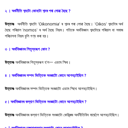
২ । অর্থনীতি শব্দটো কোনটো শব্দৰ পৰা লােৱা হৈছে ?
উত্তৰঃ
অৰ্থনীতি শব্দটো 'Oikonomia' ৰ শব্দৰ পৰা লোৱা হৈছে। 'Oikos' শব্দটোৰ অৰ্থ
হৈছে পৰিয়াল 'nomos' ৰ অৰ্থ হৈছে নিয়ম। গতিকে অৰ্থবিজ্ঞান শব্দটোৱে পৰিয়াল বা সমাজ
পৰিচালনা নিয়ম বুলি গণ্য কৰা হয়।
৩ । অর্থবিজ্ঞানৰ পিতৃস্বৰূপ কোন ?
উত্তৰঃ
অৰ্থবিজ্ঞানৰ পিতৃস্বৰূপ হ'ল一 এডাম স্মিথ।
৪ । অর্থবিজ্ঞানৰ সম্পদ ভিত্তিক সংজ্ঞাটো কোনে আগবঢ়াইছিল ?
উত্তৰঃ
অৰ্থবিজ্ঞানৰ সম্পদ ভিত্তিক সংজ্ঞাটো এডাম স্মিথে আগবঢ়াইছিল।
৫। অর্থবিজ্ঞানৰ কল্যাণ ভিত্তিক সংজ্ঞাটো কোনে আগবঢ়াইছিল ?
উত্তৰঃ
অৰ্থবিজ্ঞানৰ কল্যাণ ভিত্তিক সংজ্ঞাটো কেম্ব্ৰিজ অৰ্থনীতিবিদ মাৰ্ছেলে আগবঢ়াইছিল।
৬ | অর্থবিজ্ঞানৰ দুষ্প্রাপ্যতাৰ সংজ্ঞাটো কোনে আগবঢ়াইছিল ?