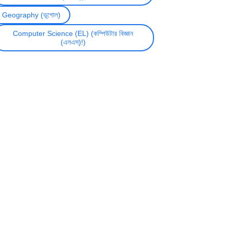
Geography (ভূগোল)
Computer Science (EL) (কম্পিউটার বিজ্ঞান
(এলএস)!)