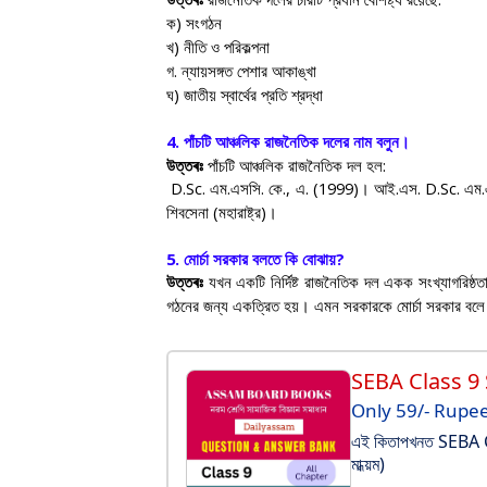
ক) সংগঠন
খ) নীতি ও পরিকল্পনা
গ. ন্যায়সঙ্গত পেশার আকাঙ্খা
ঘ) জাতীয় স্বার্থের প্রতি শ্রদ্ধা
4.
পাঁচটি আঞ্চলিক রাজনৈতিক দলের নাম বলুন।
উত্তৰঃ
পাঁচটি আঞ্চলিক রাজনৈতিক দল হল:
D.Sc.
এম.এসসি. কে.
,
এ. (
1999)
। আই.এস.
D.Sc.
এম.
শিবসেনা (মহারাষ্ট্র)।
5.
মোর্চা সরকার বলতে কি বোঝায়
?
উত্তৰঃ
যখন একটি নির্দিষ্ট রাজনৈতিক দল একক সংখ্যাগরিষ্ঠত
গঠনের জন্য একত্রিত হয়। এমন সরকারকে মোর্চা সরকার বল
SEBA Class 9
Only 59/- Rupe
এই কিতাপখনত SEBA Clas
মাধ্য়ম)