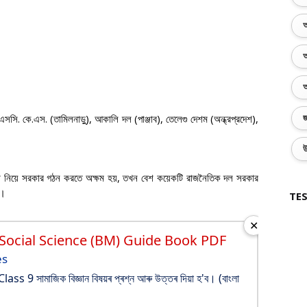
অ
অ
অ
এসসি. কে.এস. (তামিলনাড়ু)
,
আকালি দল (পাঞ্জাব)
,
তেলেগু দেশম (অন্ধ্রপ্রদেশ)
,
জ
উ
া নিয়ে সরকার গঠন করতে অক্ষম হয়
,
তখন বেশ কয়েকটি রাজনৈতিক দল সরকার
ে।
TES
✕
 Social Science (BM) Guide Book PDF
es
s 9 সামাজিক বিজ্ঞান বিষয়ৰ প্ৰশ্ন আৰু উত্তৰ দিয়া হ'ব। (বাংলা