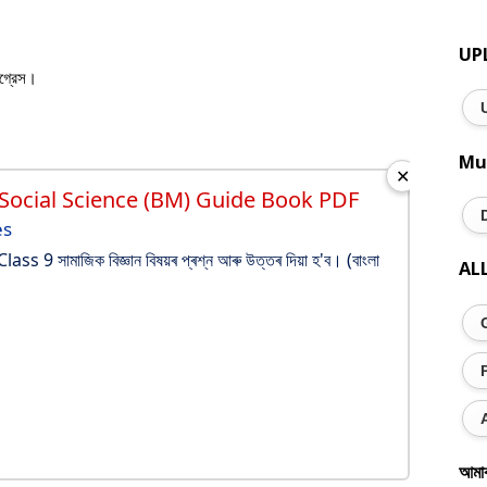
UP
ংগ্রেস।
Mu
✕
 Social Science (BM) Guide Book PDF
es
s 9 সামাজিক বিজ্ঞান বিষয়ৰ প্ৰশ্ন আৰু উত্তৰ দিয়া হ'ব। (বাংলা
AL
আমা