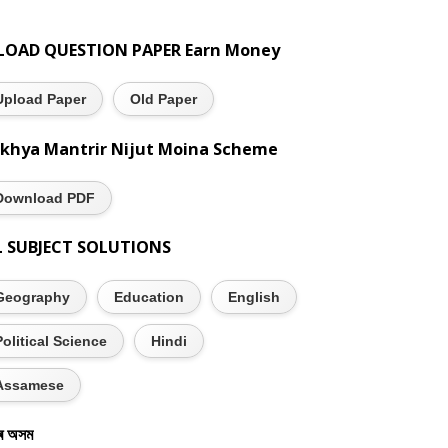
LOAD QUESTION PAPER Earn Money
Upload Paper
Old Paper
khya Mantrir Nijut Moina Scheme
Download PDF
L SUBJECT SOLUTIONS
Geography
Education
English
Political Science
Hindi
Assamese
ৰ অসম