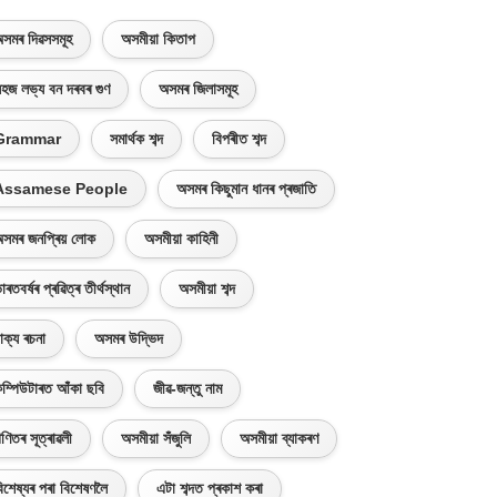
সমৰ দিৱসসমূহ
অসমীয়া কিতাপ
হজ লভ্য বন দৰবৰ গুণ
অসমৰ জিলাসমূহ
Grammar
সমাৰ্থক শব্দ
বিপৰীত শব্দ
Assamese People
অসমৰ কিছুমান ধানৰ প্ৰজাতি
সমৰ জনপ্ৰিয় লোক
অসমীয়া কাহিনী
াৰতবৰ্ষৰ প্ৰৱিত্ৰ তীৰ্থস্থান
অসমীয়া শব্দ
াক্য ৰচনা
অসমৰ উদ্ভিদ
ম্পিউটাৰত আঁকা ছবি
জীৱ-জন্তু নাম
ণিতৰ সূত্ৰাৱলী
অসমীয়া সঁজুলি
অসমীয়া ব্যাকৰণ
িশেষ্যৰ পৰা বিশেষণলৈ
এটা শব্দত প্ৰকাশ কৰা