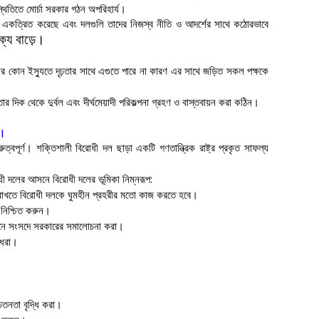
্থিতিতে মোর্চা সরকার গঠন অপরিহার্য।
ে একত্রিত করেছে এবং দলগুলি তাদের নিজস্ব নীতি ও আদর্শের সাথে কঠোরভাবে
ক্য বাড়ে।
ার কোন ইস্যুতে দৃঢ়তার সাথে এগুতে পারে না কারণ এর সাথে জড়িত সকল পক্ষকে
র দিক থেকে দুর্বল এবং দীর্ঘমেয়াদী পরিকল্পনা গ্রহণ ও বাস্তবায়ন করা কঠিন।
র।
ত্বপূর্ণ। শক্তিশালী বিরোধী দল ছাড়া একটি গণতান্ত্রিক রাষ্ট্র প্রকৃত সাফল্য
োধী দলের আসনে বিরোধী দলের ভূমিকা নিম্নরূপ:
নত রাখতে বিরোধী দলকে ঘুমহীন প্রহরীর মতো কাজ করতে হবে।
া নিশ্চিত করুন।
়োজনে সংসদে সরকারের সমালোচনা করা।
 ধরা।
েতনতা বৃদ্ধি করা।