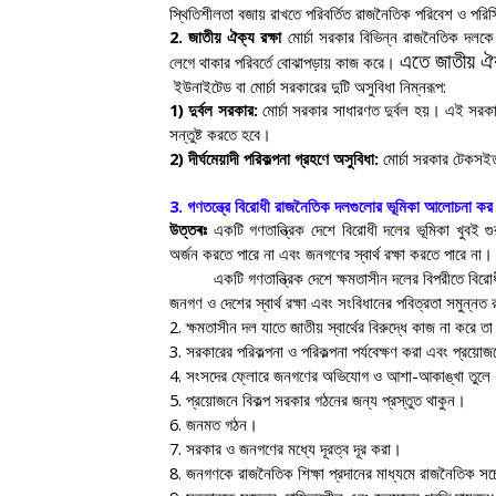
স্থিতিশীলতা বজায় রাখতে পরিবর্তিত রাজনৈতিক পরিবেশ ও পরিস
2.
জাতীয় ঐক্য রক্ষা
মোর্চা সরকার বিভিন্ন রাজনৈতিক দলক
এতে জাতীয় ঐ
লেগে থাকার পরিবর্তে বোঝাপড়ায় কাজ করে।
ইউনাইটেড বা মোর্চা সরকারের দুটি অসুবিধা নিম্নরূপ:
1)
দুর্বল সরকার:
মোর্চা সরকার সাধারণত দুর্বল হয়। এই সরক
সন্তুষ্ট করতে হবে।
2)
দীর্ঘমেয়াদী পরিকল্পনা গ্রহণে অসুবিধা:
মোর্চা সরকার টেকসইতা
3.
গণতন্ত্রে বিরোধী রাজনৈতিক দলগুলোর ভূমিকা আলোচনা ক
উত্তৰঃ
একটি গণতান্ত্রিক দেশে বিরোধী দলের ভূমিকা খুবই গুরু
অর্জন করতে পারে না এবং জনগণের স্বার্থ রক্ষা করতে পারে না।
একটি গণতান্ত্রিক দেশে ক্ষমতাসীন দলের বিপরীতে বির
জনগণ ও দেশের স্বার্থ রক্ষা এবং সংবিধানের পবিত্রতা সমুন্
2.
ক্ষমতাসীন দল যাতে জাতীয় স্বার্থের বিরুদ্ধে কাজ না করে ত
3.
সরকারের পরিকল্পনা ও পরিকল্পনা পর্যবেক্ষণ করা এবং প্রয
4.
সংসদের ফ্লোরে জনগণের অভিযোগ ও আশা-আকাঙ্খা তুলে
5.
প্রয়োজনে বিকল্প সরকার গঠনের জন্য প্রস্তুত থাকুন।
6.
জনমত গঠন।
7.
সরকার ও জনগণের মধ্যে দূরত্ব দূর করা।
8.
জনগণকে রাজনৈতিক শিক্ষা প্রদানের মাধ্যমে রাজনৈতিক সচ