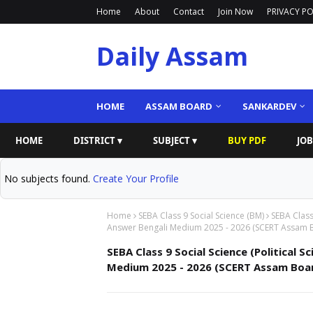
Home
About
Contact
Join Now
PRIVACY PO
Daily Assam
HOME
ASSAM BOARD
SANKARDEV
HOME
DISTRICT ▾
SUBJECT ▾
BUY PDF
JOB
No subjects found.
Create Your Profile
Home
SEBA Class 9 Social Science (BM)
SEBA Class
Answer Bengali Medium 2025 - 2026 (SCERT Assam Board)
SEBA Class 9 Social Science (Political
Medium 2025 - 2026 (SCERT Assam Board) | 