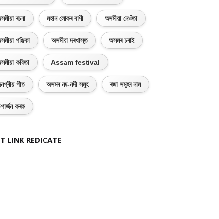
সমীয়া ৰচনা
মহান লোকৰ বাণী
অসমীয়া নেওঁতা
সমীয়া পঞ্জিকা
অসমীয়া দৰখাস্ত
অসমৰ চৰাই
সমীয়া কবিতা
Assam festival
নপ্ৰীয় গীত
অসমৰ নদ-নদী সমূহ
ৰজা সমূহৰ নাম
পাৰ্জন কৰক
T LINK REDICATE