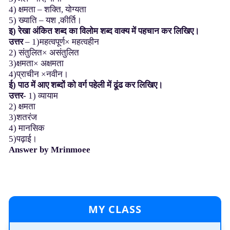
4) क्षमता – शक्ति, योग्यता
5) ख्याति – यश ,कीर्ति।
इ)
रेखा
अंकित
शब्द
का
विलोम
शब्द
वाक्य
में
पहचान
कर
लिखिए।
उत्तर
– 1)महत्वपूर्ण× महत्वहीन
2) संतुलित× असंतुलित
3)क्षमता× अक्षमता
4)प्राचीन ×नवीन।
ई)
पाठ
में
आए
शब्दों
को
वर्ग
पहेली
में
ढूंढ
कर
लिखिए।
उत्तर-
1) व्यायाम
2) क्षमता
3)शतरंज
4) मानसिक
5)पढ़ाई।
Answer by Mrinmoee
MY CLASS