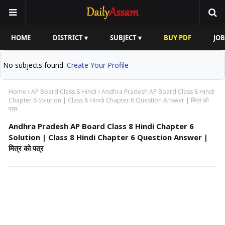
HOME
DISTRICT ▾
SUBJECT ▾
BUY PDF
JOB
No subjects found.
Create Your Profile
Home
AP Board Class 8 Hindi
Andhra Pradesh AP Board Class 8 Hindi
Chapter 6 Solution | Class 8 Hindi Chapter 6 Question Answer | मित्र को
पत्र
Andhra Pradesh AP Board Class 8 Hindi Chapter 6
Solution | Class 8 Hindi Chapter 6 Question Answer |
मित्र को पत्र