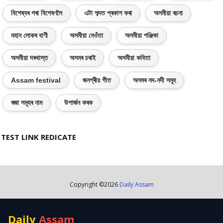
বিশেষ্যৰ পৰা বিশেষণলৈ
এটা শব্দত প্ৰকাশ কৰা
অসমীয়া ৰচনা
মহান লোকৰ বাণী
অসমীয়া নেওঁতা
অসমীয়া পঞ্জিকা
অসমীয়া দৰখাস্ত
অসমৰ চৰাই
অসমীয়া কবিতা
Assam festival
জনপ্ৰীয় গীত
অসমৰ নদ-নদী সমূহ
ৰজা সমূহৰ নাম
উপাৰ্জন কৰক
TEST LINK REDICATE
Copyright ©
2026
Daily Assam
Daily
Assam