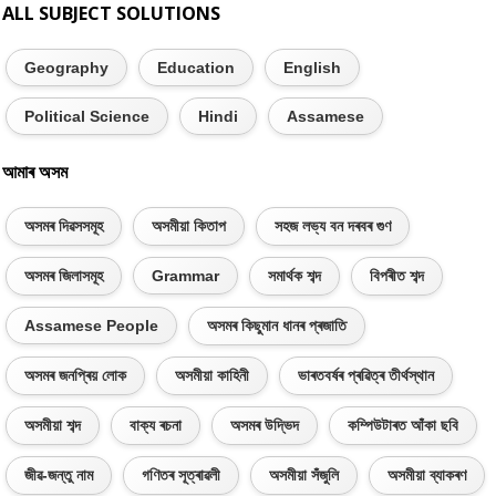
ALL SUBJECT SOLUTIONS
Geography
Education
English
Political Science
Hindi
Assamese
আমাৰ অসম
অসমৰ দিৱসসমূহ
অসমীয়া কিতাপ
সহজ লভ্য বন দৰবৰ গুণ
অসমৰ জিলাসমূহ
Grammar
সমাৰ্থক শব্দ
বিপৰীত শব্দ
Assamese People
অসমৰ কিছুমান ধানৰ প্ৰজাতি
অসমৰ জনপ্ৰিয় লোক
অসমীয়া কাহিনী
ভাৰতবৰ্ষৰ প্ৰৱিত্ৰ তীৰ্থস্থান
অসমীয়া শব্দ
বাক্য ৰচনা
অসমৰ উদ্ভিদ
কম্পিউটাৰত আঁকা ছবি
জীৱ-জন্তু নাম
গণিতৰ সূত্ৰাৱলী
অসমীয়া সঁজুলি
অসমীয়া ব্যাকৰণ