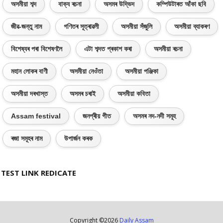
অসমীয়া শব্দ
বাক্য ৰচনা
অসমৰ উদ্ভিদ
কম্পিউটাৰত আঁকা ছবি
জীৱ-জন্তু নাম
গণিতৰ সূত্ৰাৱলী
অসমীয়া সঁজুলি
অসমীয়া ব্যাকৰণ
বিশেষ্যৰ পৰা বিশেষণলৈ
এটা শব্দত প্ৰকাশ কৰা
অসমীয়া ৰচনা
মহান লোকৰ বাণী
অসমীয়া নেওঁতা
অসমীয়া পঞ্জিকা
অসমীয়া দৰখাস্ত
অসমৰ চৰাই
অসমীয়া কবিতা
Assam festival
জনপ্ৰীয় গীত
অসমৰ নদ-নদী সমূহ
ৰজা সমূহৰ নাম
উপাৰ্জন কৰক
TEST LINK REDICATE
Copyright ©
2026
Daily Assam