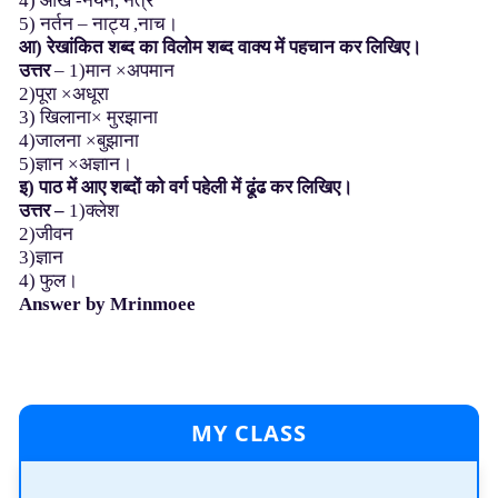
4) आंख -नयन, नेत्र
5) नर्तन – नाट्य ,नाच।
आ)
रेखांकित
शब्द
का
विलोम
शब्द
वाक्य
में
पहचान
कर
लिखिए।
उत्तर
– 1)मान ×अपमान
2)पूरा ×अधूरा
3) खिलाना× मुरझाना
4)जालना ×बुझाना
5)ज्ञान ×अज्ञान।
इ)
पाठ
में
आए
शब्दों
को
वर्ग
पहेली
में
ढूंढ
कर
लिखिए।
उत्तर –
1)क्लेश
2)जीवन
3)ज्ञान
4) फुल।
Answer by Mrinmoee
MY CLASS