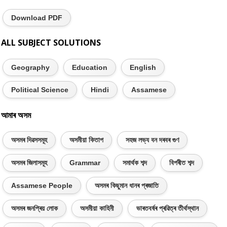
Download PDF
ALL SUBJECT SOLUTIONS
Geography
Education
English
Political Science
Hindi
Assamese
আমাৰ অসম
অসমৰ দিৱসসমূহ
অসমীয়া কিতাপ
সহজ লভ্য বন দৰবৰ গুণ
অসমৰ জিলাসমূহ
Grammar
সমাৰ্থক শব্দ
বিপৰীত শব্দ
Assamese People
অসমৰ কিছুমান ধানৰ প্ৰজাতি
অসমৰ জনপ্ৰিয় লোক
অসমীয়া কাহিনী
ভাৰতবৰ্ষৰ প্ৰৱিত্ৰ তীৰ্থস্থান