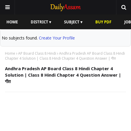
HOME
DISTRICT ▾
SUBJECT ▾
BUY PDF
JOB
No subjects found.
Create Your Profile
Home
AP Board Class 8 Hindi
Andhra Pradesh AP Board Class 8 Hindi
Chapter 4 Solution | Class 8 Hindi Chapter 4 Question Answer | गीत
Andhra Pradesh AP Board Class 8 Hindi Chapter 4
Solution | Class 8 Hindi Chapter 4 Question Answer |
गीत