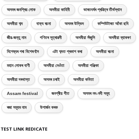
অসমৰ জনপ্ৰিয় লোক
অসমীয়া কাহিনী
ভাৰতবৰ্ষৰ প্ৰৱিত্ৰ তীৰ্থস্থান
অসমীয়া শব্দ
বাক্য ৰচনা
অসমৰ উদ্ভিদ
কম্পিউটাৰত আঁকা ছবি
জীৱ-জন্তু নাম
গণিতৰ সূত্ৰাৱলী
অসমীয়া সঁজুলি
অসমীয়া ব্যাকৰণ
বিশেষ্যৰ পৰা বিশেষণলৈ
এটা শব্দত প্ৰকাশ কৰা
অসমীয়া ৰচনা
মহান লোকৰ বাণী
অসমীয়া নেওঁতা
অসমীয়া পঞ্জিকা
অসমীয়া দৰখাস্ত
অসমৰ চৰাই
অসমীয়া কবিতা
Assam festival
জনপ্ৰীয় গীত
অসমৰ নদ-নদী সমূহ
ৰজা সমূহৰ নাম
উপাৰ্জন কৰক
TEST LINK REDICATE