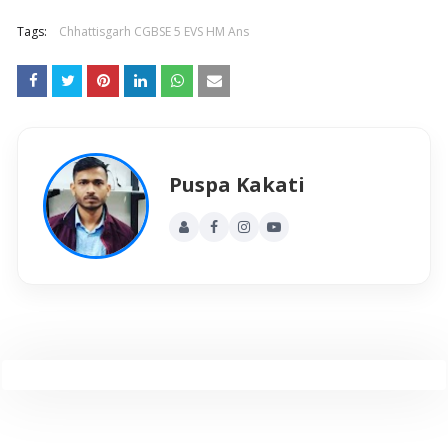
Tags:
Chhattisgarh CGBSE 5 EVS HM Ans
Puspa Kakati