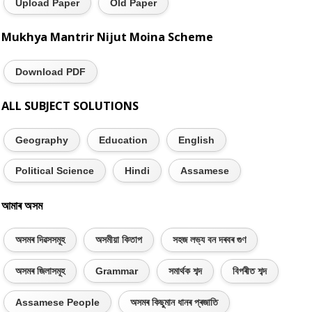
Upload Paper
Old Paper
Mukhya Mantrir Nijut Moina Scheme
Download PDF
ALL SUBJECT SOLUTIONS
Geography
Education
English
Political Science
Hindi
Assamese
আমাৰ অসম
অসমৰ দিৱসসমূহ
অসমীয়া কিতাপ
সহজ লভ্য বন দৰবৰ গুণ
অসমৰ জিলাসমূহ
Grammar
সমাৰ্থক শব্দ
বিপৰীত শব্দ
Assamese People
অসমৰ কিছুমান ধানৰ প্ৰজাতি