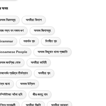
ৰ অসম
সমৰ দিৱসসমূহ
অসমীয়া কিতাপ
হজ লভ্য বন দৰবৰ গুণ
অসমৰ জিলাসমূহ
Grammar
সমাৰ্থক শব্দ
বিপৰীত শব্দ
Assamese People
অসমৰ কিছুমান ধানৰ প্ৰজাতি
সমৰ জনপ্ৰিয় লোক
অসমীয়া কাহিনী
াৰতবৰ্ষৰ প্ৰৱিত্ৰ তীৰ্থস্থান
অসমীয়া শব্দ
াক্য ৰচনা
অসমৰ উদ্ভিদ
ম্পিউটাৰত আঁকা ছবি
জীৱ-জন্তু নাম
ণিতৰ সূত্ৰাৱলী
অসমীয়া সঁজুলি
অসমীয়া ব্যাকৰণ