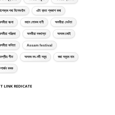
িশেষ্যৰ পৰা বিশেষণলৈ
এটা শব্দত প্ৰকাশ কৰা
সমীয়া ৰচনা
মহান লোকৰ বাণী
অসমীয়া নেওঁতা
সমীয়া পঞ্জিকা
অসমীয়া দৰখাস্ত
অসমৰ চৰাই
সমীয়া কবিতা
Assam festival
নপ্ৰীয় গীত
অসমৰ নদ-নদী সমূহ
ৰজা সমূহৰ নাম
পাৰ্জন কৰক
T LINK REDICATE