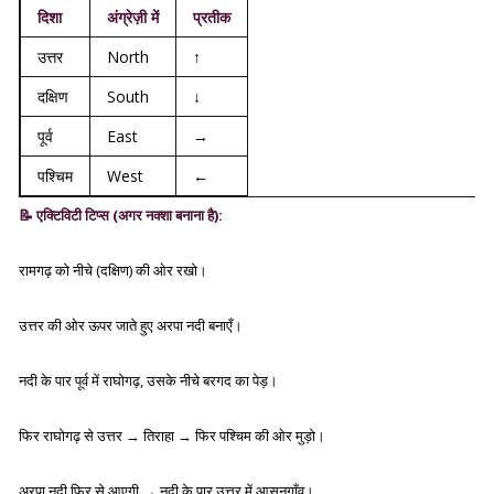
दिशा
अंग्रेज़ी में
प्रतीक
उत्तर
North
↑
दक्षिण
South
↓
पूर्व
East
→
पश्चिम
West
←
📝
एक्टिविटी टिप्स (अगर नक्शा बनाना है):
रामगढ़ को नीचे (दक्षिण) की ओर रखो।
उत्तर की ओर ऊपर जाते हुए अरपा नदी बनाएँ।
नदी के पार पूर्व में राघोगढ़, उसके नीचे बरगद का पेड़।
फिर राघोगढ़ से उत्तर → तिराहा → फिर पश्चिम की ओर मुड़ो।
अरपा नदी फिर से आएगी → नदी के पार उत्तर में आसनगाँव।