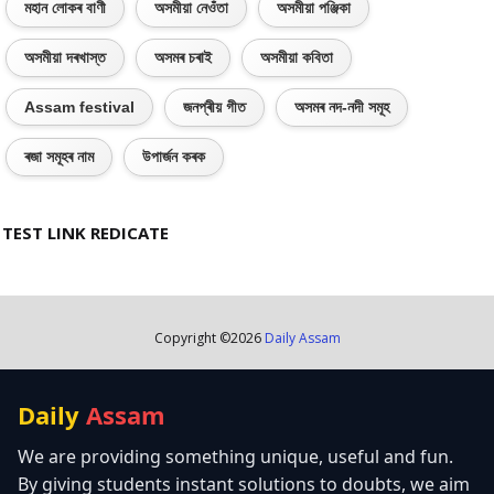
মহান লোকৰ বাণী
অসমীয়া নেওঁতা
অসমীয়া পঞ্জিকা
অসমীয়া দৰখাস্ত
অসমৰ চৰাই
অসমীয়া কবিতা
Assam festival
জনপ্ৰীয় গীত
অসমৰ নদ-নদী সমূহ
ৰজা সমূহৰ নাম
উপাৰ্জন কৰক
TEST LINK REDICATE
Copyright ©
2026
Daily Assam
Daily
Assam
We are providing something unique, useful and fun.
By giving students instant solutions to doubts, we aim