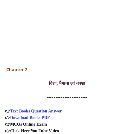
Chapter 2
दिशा, पैमाना एवं नक्शा
-----------------------
👉
Text Books Question Answer
👉
Download Books PDF
👉
MCQs Online Exam
👉
Click Here You Tube Video