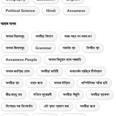
Political Science
Hindi
Assamese
আমাৰ অসম
অসমৰ দিৱসসমূহ
অসমীয়া কিতাপ
সহজ লভ্য বন দৰবৰ গুণ
অসমৰ জিলাসমূহ
Grammar
সমাৰ্থক শব্দ
বিপৰীত শব্দ
Assamese People
অসমৰ কিছুমান ধানৰ প্ৰজাতি
অসমৰ জনপ্ৰিয় লোক
অসমীয়া কাহিনী
ভাৰতবৰ্ষৰ প্ৰৱিত্ৰ তীৰ্থস্থান
অসমীয়া শব্দ
বাক্য ৰচনা
অসমৰ উদ্ভিদ
কম্পিউটাৰত আঁকা ছবি
জীৱ-জন্তু নাম
গণিতৰ সূত্ৰাৱলী
অসমীয়া সঁজুলি
অসমীয়া ব্যাকৰণ
বিশেষ্যৰ পৰা বিশেষণলৈ
এটা শব্দত প্ৰকাশ কৰা
অসমীয়া ৰচনা