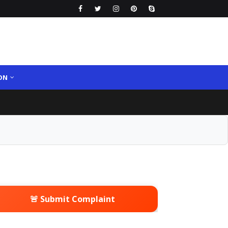
ON
🚨 Submit Complaint