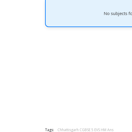
No subjects f
Tags:
Chhattisgarh CGBSE 5 EVS HM Ans