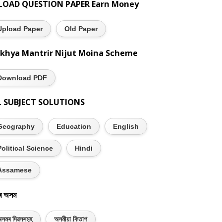
LOAD QUESTION PAPER Earn Money
Upload Paper
Old Paper
khya Mantrir Nijut Moina Scheme
Download PDF
L SUBJECT SOLUTIONS
Geography
Education
English
Political Science
Hindi
Assamese
ৰ অসম
সমৰ দিৱসসমূহ
অসমীয়া কিতাপ