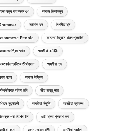
হজ লভ্য বন দৰবৰ গুণ
অসমৰ জিলাসমূহ
Grammar
সমাৰ্থক শব্দ
বিপৰীত শব্দ
Assamese People
অসমৰ কিছুমান ধানৰ প্ৰজাতি
সমৰ জনপ্ৰিয় লোক
অসমীয়া কাহিনী
াৰতবৰ্ষৰ প্ৰৱিত্ৰ তীৰ্থস্থান
অসমীয়া শব্দ
াক্য ৰচনা
অসমৰ উদ্ভিদ
ম্পিউটাৰত আঁকা ছবি
জীৱ-জন্তু নাম
ণিতৰ সূত্ৰাৱলী
অসমীয়া সঁজুলি
অসমীয়া ব্যাকৰণ
িশেষ্যৰ পৰা বিশেষণলৈ
এটা শব্দত প্ৰকাশ কৰা
সমীয়া ৰচনা
মহান লোকৰ বাণী
অসমীয়া নেওঁতা