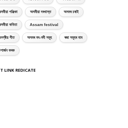
সমীয়া পঞ্জিকা
অসমীয়া দৰখাস্ত
অসমৰ চৰাই
সমীয়া কবিতা
Assam festival
নপ্ৰীয় গীত
অসমৰ নদ-নদী সমূহ
ৰজা সমূহৰ নাম
পাৰ্জন কৰক
T LINK REDICATE