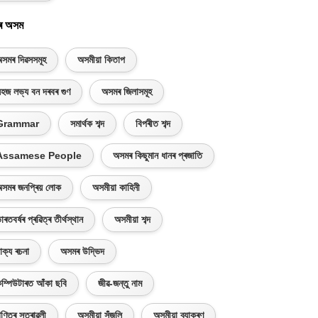
ৰ অসম
সমৰ দিৱসসমূহ
অসমীয়া কিতাপ
হজ লভ্য বন দৰবৰ গুণ
অসমৰ জিলাসমূহ
Grammar
সমাৰ্থক শব্দ
বিপৰীত শব্দ
Assamese People
অসমৰ কিছুমান ধানৰ প্ৰজাতি
সমৰ জনপ্ৰিয় লোক
অসমীয়া কাহিনী
াৰতবৰ্ষৰ প্ৰৱিত্ৰ তীৰ্থস্থান
অসমীয়া শব্দ
াক্য ৰচনা
অসমৰ উদ্ভিদ
ম্পিউটাৰত আঁকা ছবি
জীৱ-জন্তু নাম
ণিতৰ সূত্ৰাৱলী
অসমীয়া সঁজুলি
অসমীয়া ব্যাকৰণ