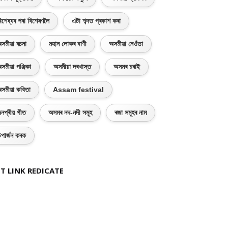
িশেষ্যৰ পৰা বিশেষণলৈ
এটা শব্দত প্ৰকাশ কৰা
সমীয়া ৰচনা
মহান লোকৰ বাণী
অসমীয়া নেওঁতা
সমীয়া পঞ্জিকা
অসমীয়া দৰখাস্ত
অসমৰ চৰাই
সমীয়া কবিতা
Assam festival
নপ্ৰীয় গীত
অসমৰ নদ-নদী সমূহ
ৰজা সমূহৰ নাম
পাৰ্জন কৰক
T LINK REDICATE