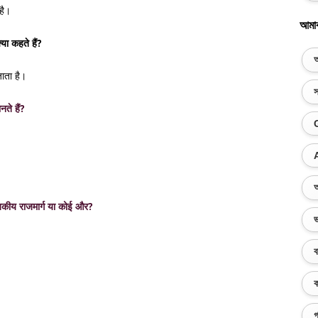
है।
আমা
या कहते हैं?
অ
ता है।
স
नते हैं?
অ
, राजकीय राजमार्ग या कोई और?
ভ
ব
ক
গ