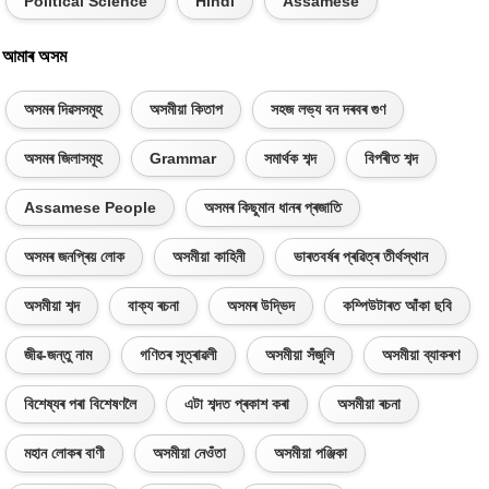
Political Science
Hindi
Assamese
আমাৰ অসম
অসমৰ দিৱসসমূহ
অসমীয়া কিতাপ
সহজ লভ্য বন দৰবৰ গুণ
অসমৰ জিলাসমূহ
Grammar
সমাৰ্থক শব্দ
বিপৰীত শব্দ
Assamese People
অসমৰ কিছুমান ধানৰ প্ৰজাতি
অসমৰ জনপ্ৰিয় লোক
অসমীয়া কাহিনী
ভাৰতবৰ্ষৰ প্ৰৱিত্ৰ তীৰ্থস্থান
অসমীয়া শব্দ
বাক্য ৰচনা
অসমৰ উদ্ভিদ
কম্পিউটাৰত আঁকা ছবি
জীৱ-জন্তু নাম
গণিতৰ সূত্ৰাৱলী
অসমীয়া সঁজুলি
অসমীয়া ব্যাকৰণ
বিশেষ্যৰ পৰা বিশেষণলৈ
এটা শব্দত প্ৰকাশ কৰা
অসমীয়া ৰচনা
মহান লোকৰ বাণী
অসমীয়া নেওঁতা
অসমীয়া পঞ্জিকা