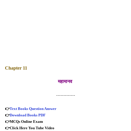
Chapter 11
महामानव
-------------
👉
Text Books Question Answer
👉
Download Books PDF
👉
MCQs Online Exam
👉
Click Here You Tube Video