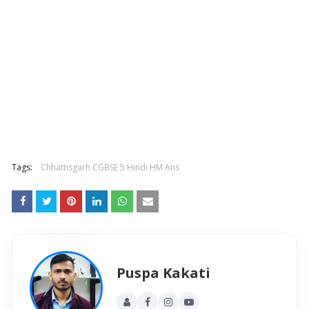
Tags:
Chhattisgarh CGBSE 5 Hindi HM Ans
Puspa Kakati