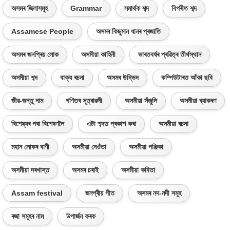
অসমৰ জিলাসমূহ
Grammar
সমাৰ্থক শব্দ
বিপৰীত শব্দ
Assamese People
অসমৰ কিছুমান ধানৰ প্ৰজাতি
অসমৰ জনপ্ৰিয় লোক
অসমীয়া কাহিনী
ভাৰতবৰ্ষৰ প্ৰৱিত্ৰ তীৰ্থস্থান
অসমীয়া শব্দ
বাক্য ৰচনা
অসমৰ উদ্ভিদ
কম্পিউটাৰত আঁকা ছবি
জীৱ-জন্তু নাম
গণিতৰ সূত্ৰাৱলী
অসমীয়া সঁজুলি
অসমীয়া ব্যাকৰণ
বিশেষ্যৰ পৰা বিশেষণলৈ
এটা শব্দত প্ৰকাশ কৰা
অসমীয়া ৰচনা
মহান লোকৰ বাণী
অসমীয়া নেওঁতা
অসমীয়া পঞ্জিকা
অসমীয়া দৰখাস্ত
অসমৰ চৰাই
অসমীয়া কবিতা
Assam festival
জনপ্ৰীয় গীত
অসমৰ নদ-নদী সমূহ
ৰজা সমূহৰ নাম
উপাৰ্জন কৰক