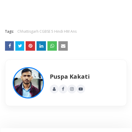
Tags:
Chhattisgarh CGBSE 5 Hindi HM Ans
Puspa Kakati