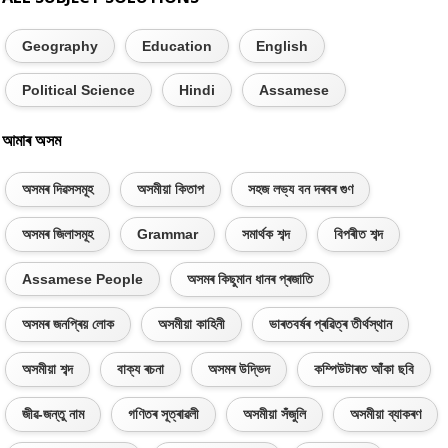
Geography
Education
English
Political Science
Hindi
Assamese
আমাৰ অসম
অসমৰ দিৱসসমূহ
অসমীয়া কিতাপ
সহজ লভ্য বন দৰবৰ গুণ
অসমৰ জিলাসমূহ
Grammar
সমাৰ্থক শব্দ
বিপৰীত শব্দ
Assamese People
অসমৰ কিছুমান ধানৰ প্ৰজাতি
অসমৰ জনপ্ৰিয় লোক
অসমীয়া কাহিনী
ভাৰতবৰ্ষৰ প্ৰৱিত্ৰ তীৰ্থস্থান
অসমীয়া শব্দ
বাক্য ৰচনা
অসমৰ উদ্ভিদ
কম্পিউটাৰত আঁকা ছবি
জীৱ-জন্তু নাম
গণিতৰ সূত্ৰাৱলী
অসমীয়া সঁজুলি
অসমীয়া ব্যাকৰণ