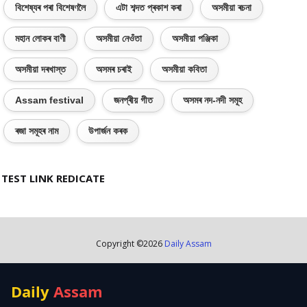
বিশেষ্যৰ পৰা বিশেষণলৈ
এটা শব্দত প্ৰকাশ কৰা
অসমীয়া ৰচনা
মহান লোকৰ বাণী
অসমীয়া নেওঁতা
অসমীয়া পঞ্জিকা
অসমীয়া দৰখাস্ত
অসমৰ চৰাই
অসমীয়া কবিতা
Assam festival
জনপ্ৰীয় গীত
অসমৰ নদ-নদী সমূহ
ৰজা সমূহৰ নাম
উপাৰ্জন কৰক
TEST LINK REDICATE
Copyright ©
2026
Daily Assam
Daily
Assam