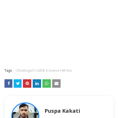
Tags:
Chhattisgarh CGBSE 6 Science HM Ans
Puspa Kakati