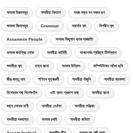
অসমৰ দিৱসসমূহ
অসমীয়া কিতাপ
সহজ লভ্য বন দৰবৰ গুণ
অসমৰ জিলাসমূহ
Grammar
সমাৰ্থক শব্দ
বিপৰীত শব্দ
Assamese People
অসমৰ কিছুমান ধানৰ প্ৰজাতি
অসমৰ জনপ্ৰিয় লোক
অসমীয়া কাহিনী
ভাৰতবৰ্ষৰ প্ৰৱিত্ৰ তীৰ্থস্থান
অসমীয়া শব্দ
বাক্য ৰচনা
অসমৰ উদ্ভিদ
কম্পিউটাৰত আঁকা ছবি
জীৱ-জন্তু নাম
গণিতৰ সূত্ৰাৱলী
অসমীয়া সঁজুলি
অসমীয়া ব্যাকৰণ
বিশেষ্যৰ পৰা বিশেষণলৈ
এটা শব্দত প্ৰকাশ কৰা
অসমীয়া ৰচনা
মহান লোকৰ বাণী
অসমীয়া নেওঁতা
অসমীয়া পঞ্জিকা
অসমীয়া দৰখাস্ত
অসমৰ চৰাই
অসমীয়া কবিতা
Assam festival
জনপ্ৰীয় গীত
অসমৰ নদ-নদী সমূহ