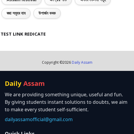
ৰজা সমূহৰ নাম
উপাৰ্জন কৰক
TEST LINK REDICATE
Copyright ©
2026
Daily Assam
Daily
Assam
We are providing something unique, useful and fun.
By giving students instant solutions to doubts, we aim
to make every student self-sufficient.
dailyassamofficial@gmail.com
Quick Links