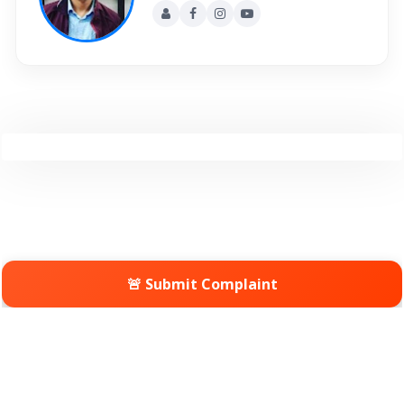
🚨 Submit Complaint