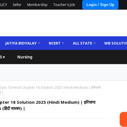
LICY
Seller
Membership
Teacher's Job
Login / Sign Up
JATIYA BIDYALAY
NCERT
ALL STATE
WB SOLUTI
S ▾
Nursing
ass 10 Hindi Chapter 18 Solution 2025 (Hindi Medium) | हरियाणा
) |
ter 18 Solution 2025 (Hindi Medium) | हरियाणा
(हिंदी माध्यम) |