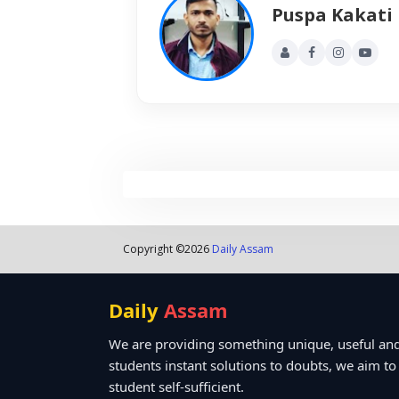
Puspa Kakati
Copyright ©
2026
Daily Assam
Daily
Assam
We are providing something unique, useful and
students instant solutions to doubts, we aim t
student self-sufficient.