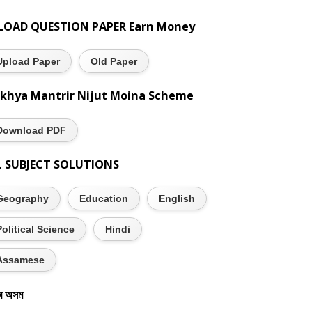
LOAD QUESTION PAPER Earn Money
Upload Paper
Old Paper
khya Mantrir Nijut Moina Scheme
Download PDF
L SUBJECT SOLUTIONS
Geography
Education
English
Political Science
Hindi
Assamese
ৰ অসম