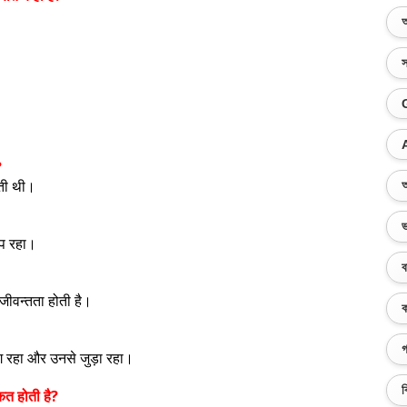
অ
স
?
ोती थी।
অ
ভ
ीप रहा।
ব
 जीवन्तता होती है।
ক
গ
ग रहा और उनसे जुड़ा रहा।
ব
्कत होती है?