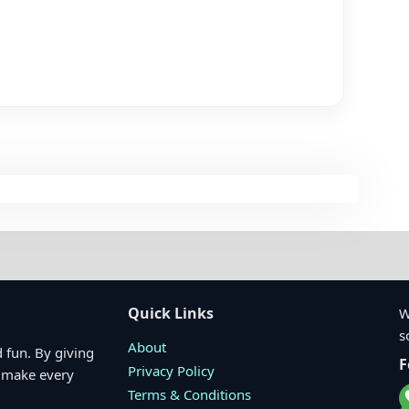
Quick Links
W
s
About
 fun. By giving
F
Privacy Policy
o make every
Terms & Conditions