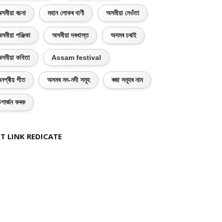
সমীয়া ৰচনা
মহান লোকৰ বাণী
অসমীয়া নেওঁতা
সমীয়া পঞ্জিকা
অসমীয়া দৰখাস্ত
অসমৰ চৰাই
সমীয়া কবিতা
Assam festival
নপ্ৰীয় গীত
অসমৰ নদ-নদী সমূহ
ৰজা সমূহৰ নাম
পাৰ্জন কৰক
T LINK REDICATE