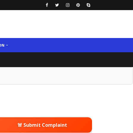
ON
🚨 Submit Complaint