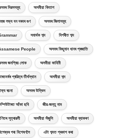
সমৰ দিৱসসমূহ
অসমীয়া কিতাপ
হজ লভ্য বন দৰবৰ গুণ
অসমৰ জিলাসমূহ
Grammar
সমাৰ্থক শব্দ
বিপৰীত শব্দ
Assamese People
অসমৰ কিছুমান ধানৰ প্ৰজাতি
সমৰ জনপ্ৰিয় লোক
অসমীয়া কাহিনী
াৰতবৰ্ষৰ প্ৰৱিত্ৰ তীৰ্থস্থান
অসমীয়া শব্দ
াক্য ৰচনা
অসমৰ উদ্ভিদ
ম্পিউটাৰত আঁকা ছবি
জীৱ-জন্তু নাম
ণিতৰ সূত্ৰাৱলী
অসমীয়া সঁজুলি
অসমীয়া ব্যাকৰণ
িশেষ্যৰ পৰা বিশেষণলৈ
এটা শব্দত প্ৰকাশ কৰা