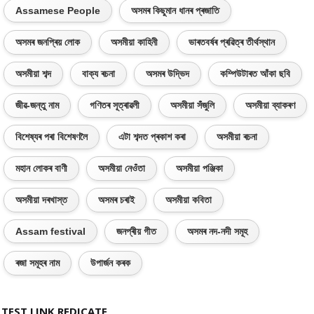
Assamese People
অসমৰ কিছুমান ধানৰ প্ৰজাতি
অসমৰ জনপ্ৰিয় লোক
অসমীয়া কাহিনী
ভাৰতবৰ্ষৰ প্ৰৱিত্ৰ তীৰ্থস্থান
অসমীয়া শব্দ
বাক্য ৰচনা
অসমৰ উদ্ভিদ
কম্পিউটাৰত আঁকা ছবি
জীৱ-জন্তু নাম
গণিতৰ সূত্ৰাৱলী
অসমীয়া সঁজুলি
অসমীয়া ব্যাকৰণ
বিশেষ্যৰ পৰা বিশেষণলৈ
এটা শব্দত প্ৰকাশ কৰা
অসমীয়া ৰচনা
মহান লোকৰ বাণী
অসমীয়া নেওঁতা
অসমীয়া পঞ্জিকা
অসমীয়া দৰখাস্ত
অসমৰ চৰাই
অসমীয়া কবিতা
Assam festival
জনপ্ৰীয় গীত
অসমৰ নদ-নদী সমূহ
ৰজা সমূহৰ নাম
উপাৰ্জন কৰক
TEST LINK REDICATE