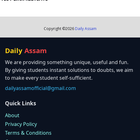
Copyright ©
2026
Daily Assam
Daily
Assam
We are providing something unique, useful and fun.
By giving students instant solutions to doubts, we aim
to make every student self-sufficient.
dailyassamofficial@gmail.com
Quick Links
About
Privacy Policy
Terms & Conditions