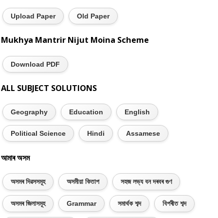
Upload Paper
Old Paper
Mukhya Mantrir Nijut Moina Scheme
Download PDF
ALL SUBJECT SOLUTIONS
Geography
Education
English
Political Science
Hindi
Assamese
আমাৰ অসম
অসমৰ দিৱসসমূহ
অসমীয়া কিতাপ
সহজ লভ্য বন দৰবৰ গুণ
অসমৰ জিলাসমূহ
Grammar
সমাৰ্থক শব্দ
বিপৰীত শব্দ