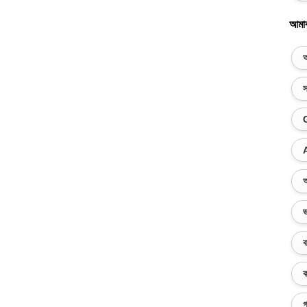
আমা
অ
স
অ
ভ
ব
ক
গ