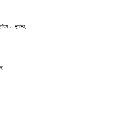
ूर्योदय ↔ सूर्यास्त)
ील)