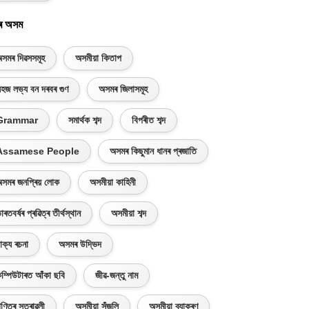
ৰ অসম
সমৰ দিৱসসমূহ
অসমীয়া কিতাপ
হজ লভ্য বন দৰবৰ গুণ
অসমৰ জিলাসমূহ
Grammar
সমাৰ্থক শব্দ
বিপৰীত শব্দ
Assamese People
অসমৰ কিছুমান ধানৰ প্ৰজাতি
সমৰ জনপ্ৰিয় লোক
অসমীয়া কাহিনী
াৰতবৰ্ষৰ প্ৰৱিত্ৰ তীৰ্থস্থান
অসমীয়া শব্দ
াক্য ৰচনা
অসমৰ উদ্ভিদ
ম্পিউটাৰত আঁকা ছবি
জীৱ-জন্তু নাম
ণিতৰ সূত্ৰাৱলী
অসমীয়া সঁজুলি
অসমীয়া ব্যাকৰণ