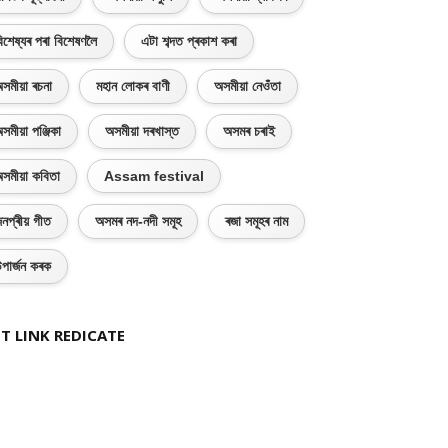
িশেষ্যৰ পৰা বিশেষণলৈ
এটা শব্দত প্ৰকাশ কৰা
সমীয়া ৰচনা
মহান লোকৰ বাণী
অসমীয়া নেওঁতা
সমীয়া পঞ্জিকা
অসমীয়া দৰখাস্ত
অসমৰ চৰাই
সমীয়া কবিতা
Assam festival
নপ্ৰীয় গীত
অসমৰ নদ-নদী সমূহ
ৰজা সমূহৰ নাম
পাৰ্জন কৰক
T LINK REDICATE