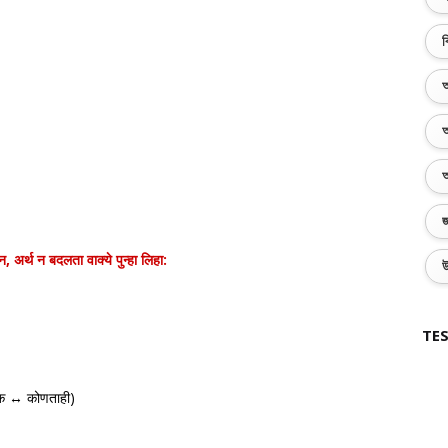
ব
অ
অ
অ
জ
न, अर्थ न बदलता वाक्ये पुन्हा लिहा:
উ
TES
येक ↔ कोणताही)