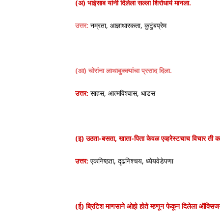
(अ) भाईसाब यांनी दिलेला सल्ला शिरोधार्य मानला.
उत्तर:
नम्रता, आज्ञाधारकता, कुटुंबप्रेम
(आ) चोरांना लाथाबुक्क्यांचा प्रसाद दिला.
उत्तर:
साहस, आत्मविश्वास, धाडस
(इ) उठता-बसता, खाता-पिता केवळ एव्हरेस्टचाच विचार ती क
उत्तर:
एकनिष्ठता, दृढनिश्चय, ध्येयवेडेपणा
(ई) ब्रिटिश माणसाने ओझे होते म्हणून फेकून दिलेला ऑक्सिज