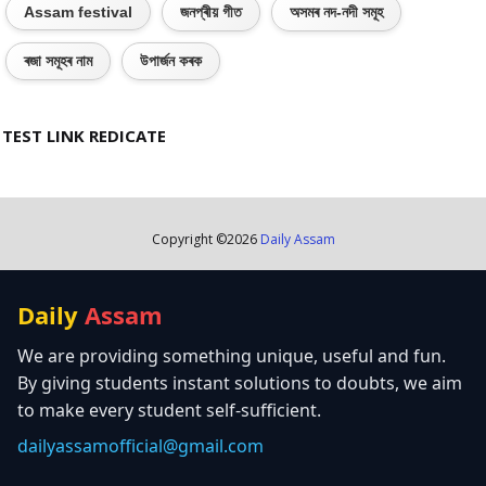
Assam festival
জনপ্ৰীয় গীত
অসমৰ নদ-নদী সমূহ
ৰজা সমূহৰ নাম
উপাৰ্জন কৰক
TEST LINK REDICATE
Copyright ©
2026
Daily Assam
Daily
Assam
We are providing something unique, useful and fun.
By giving students instant solutions to doubts, we aim
to make every student self-sufficient.
dailyassamofficial@gmail.com