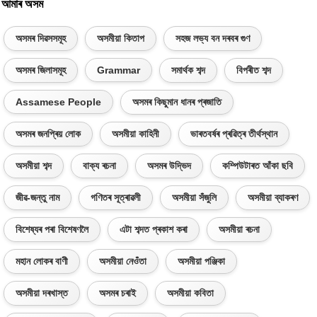
আমাৰ অসম
অসমৰ দিৱসসমূহ
অসমীয়া কিতাপ
সহজ লভ্য বন দৰবৰ গুণ
অসমৰ জিলাসমূহ
Grammar
সমাৰ্থক শব্দ
বিপৰীত শব্দ
Assamese People
অসমৰ কিছুমান ধানৰ প্ৰজাতি
অসমৰ জনপ্ৰিয় লোক
অসমীয়া কাহিনী
ভাৰতবৰ্ষৰ প্ৰৱিত্ৰ তীৰ্থস্থান
অসমীয়া শব্দ
বাক্য ৰচনা
অসমৰ উদ্ভিদ
কম্পিউটাৰত আঁকা ছবি
জীৱ-জন্তু নাম
গণিতৰ সূত্ৰাৱলী
অসমীয়া সঁজুলি
অসমীয়া ব্যাকৰণ
বিশেষ্যৰ পৰা বিশেষণলৈ
এটা শব্দত প্ৰকাশ কৰা
অসমীয়া ৰচনা
মহান লোকৰ বাণী
অসমীয়া নেওঁতা
অসমীয়া পঞ্জিকা
অসমীয়া দৰখাস্ত
অসমৰ চৰাই
অসমীয়া কবিতা