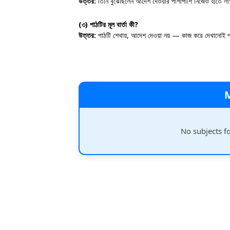
উত্তর:
তিনি বুঝেছিলেন আদেশ দেওয়ার পাশাপাশি নিজেও হাতে ল
(৩) পাঠটির মূল বার্তা কী?
উত্তর:
পাঠটি শেখায়, আদেশ দেওয়া নয় — কাজ করে দেখানোই প্
No subjects f