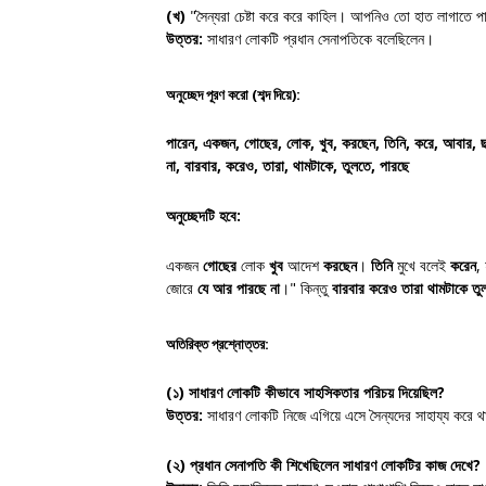
(খ)
"সৈন্যরা চেষ্টা করে করে কাহিল। আপনিও তো হাত লাগাতে 
উত্তর:
সাধারণ লোকটি প্রধান সেনাপতিকে বলেছিলেন।
অনুচ্ছেদ পূরণ করো (শব্দ দিয়ে):
পারেন, একজন, গোছের, লোক, খুব, করছেন, তিনি, করে, আবার, 
না, বারবার, করেও, তারা, থামটাকে, তুলতে, পারছে
অনুচ্ছেদটি হবে:
একজন
গোছের
লোক
খুব
আদেশ
করছেন
।
তিনি
মুখে বলেই
করেন
,
জোরে
যে
আর
পারছে না
।" কিন্তু
বারবার করেও তারা থামটাকে তু
অতিরিক্ত প্রশ্নোত্তর:
(১) সাধারণ লোকটি কীভাবে সাহসিকতার পরিচয় দিয়েছিল?
উত্তর:
সাধারণ লোকটি নিজে এগিয়ে এসে সৈন্যদের সাহায্য করে থ
(২) প্রধান সেনাপতি কী শিখেছিলেন সাধারণ লোকটির কাজ দেখে?