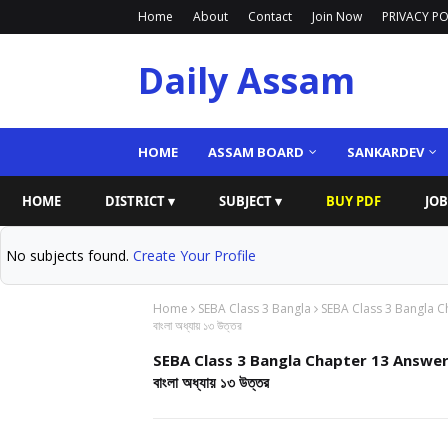
Home
About
Contact
Join Now
PRIVACY PO
Daily Assam
HOME
ASSAM BOARD
SANKARDEV
HOME
DISTRICT ▾
SUBJECT ▾
BUY PDF
JOB
No subjects found.
Create Your Profile
Home
SEBA Class 3 Bangla
SEBA Class 3 Bangla C
বাংলা অধ্যায় ১৩ উত্তর
SEBA Class 3 Bangla Chapter 13 Answer 
বাংলা অধ্যায় ১৩ উত্তর