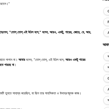
পারতেন।"
ছাড়লেন, "তোল্ তোল্ এই উঠল বলে," বলেন, আরও, একটু, গায়ের, জোরে, যে, আর,
আমা
অ
 হাতে লাগান না।
আবার
বলেন, "তোল্ তোল্, এই উঠল বলে,
আরও
একটু
গায়ের
লতে পারছে না
।
স
ামটি তুলতে সাহায্য করেছিল, যা ছিল তার সাহসিকতা ও উদাহরণমূলক কাজ।
অ