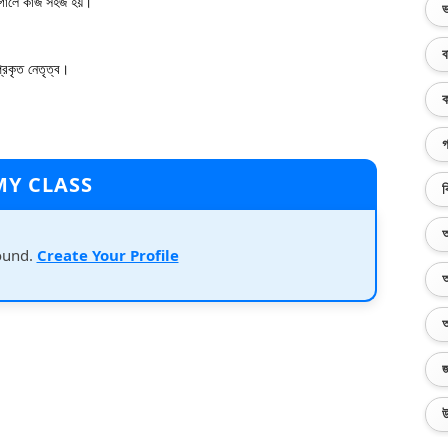
াগালে কাজ সহজ হয়।
ভ
ব
রকৃত নেতৃত্ব।
ক
গ
MY CLASS
ব
অ
ound.
Create Your Profile
অ
অ
জ
উ