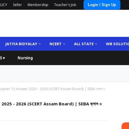
LICY
Seller
Membership
Teacher's Job
Login / Sign Up
JATIYA BIDYALAY
NCERT
ALL STATE
WB SOLUTI
S ▾
Nursing
hapter 13 Answer 2025 - 2026 (SCERT Assam Board) | SEBA ক্লাস ৩
2025 - 2026 (SCERT Assam Board) | SEBA ক্লাস ৩