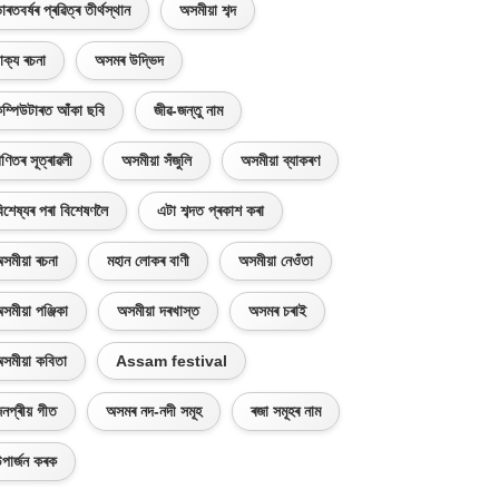
াৰতবৰ্ষৰ প্ৰৱিত্ৰ তীৰ্থস্থান
অসমীয়া শব্দ
াক্য ৰচনা
অসমৰ উদ্ভিদ
ম্পিউটাৰত আঁকা ছবি
জীৱ-জন্তু নাম
ণিতৰ সূত্ৰাৱলী
অসমীয়া সঁজুলি
অসমীয়া ব্যাকৰণ
িশেষ্যৰ পৰা বিশেষণলৈ
এটা শব্দত প্ৰকাশ কৰা
সমীয়া ৰচনা
মহান লোকৰ বাণী
অসমীয়া নেওঁতা
সমীয়া পঞ্জিকা
অসমীয়া দৰখাস্ত
অসমৰ চৰাই
সমীয়া কবিতা
Assam festival
নপ্ৰীয় গীত
অসমৰ নদ-নদী সমূহ
ৰজা সমূহৰ নাম
পাৰ্জন কৰক