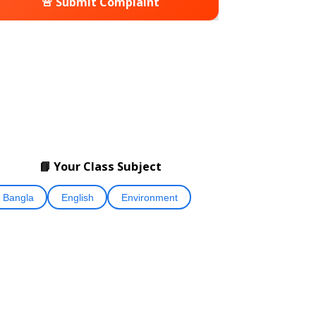
🚨 Submit Complaint
📘 Your Class Subject
Bangla
English
Environment