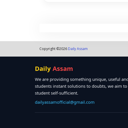
Copyright ©
2026
Daily Assam
Daily
Assam
We are providing something unique, useful and
students instant solutions to doubts, we aim t
student self-sufficient.
dailyassamofficial@gmail.com