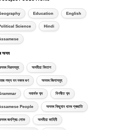
Geography
Education
English
Political Science
Hindi
Assamese
ৰ অসম
সমৰ দিৱসসমূহ
অসমীয়া কিতাপ
হজ লভ্য বন দৰবৰ গুণ
অসমৰ জিলাসমূহ
Grammar
সমাৰ্থক শব্দ
বিপৰীত শব্দ
Assamese People
অসমৰ কিছুমান ধানৰ প্ৰজাতি
সমৰ জনপ্ৰিয় লোক
অসমীয়া কাহিনী