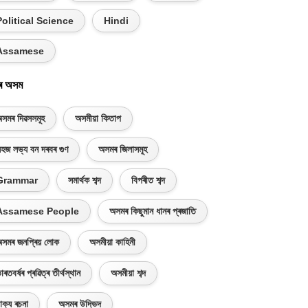
Political Science
Hindi
Assamese
ৰ অসম
সমৰ দিৱসসমূহ
অসমীয়া কিতাপ
হজ লভ্য বন দৰবৰ গুণ
অসমৰ জিলাসমূহ
Grammar
সমাৰ্থক শব্দ
বিপৰীত শব্দ
Assamese People
অসমৰ কিছুমান ধানৰ প্ৰজাতি
সমৰ জনপ্ৰিয় লোক
অসমীয়া কাহিনী
াৰতবৰ্ষৰ প্ৰৱিত্ৰ তীৰ্থস্থান
অসমীয়া শব্দ
াক্য ৰচনা
অসমৰ উদ্ভিদ