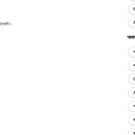
ইত্যাদি।
আমা
অ
স
অ
ভ
ব