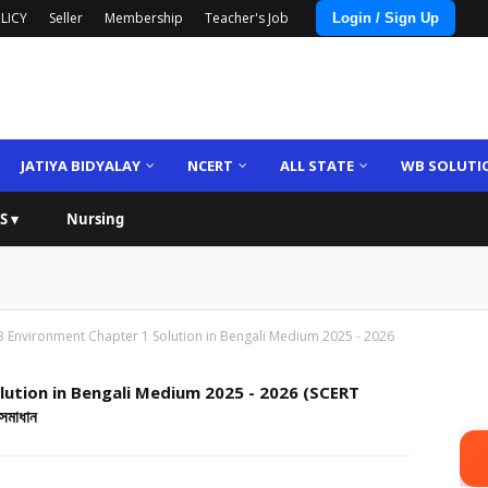
LICY
Seller
Membership
Teacher's Job
Login / Sign Up
JATIYA BIDYALAY
NCERT
ALL STATE
WB SOLUTI
S ▾
Nursing
3 Environment Chapter 1 Solution in Bengali Medium 2025 - 2026
lution in Bengali Medium 2025 - 2026 (SCERT
সমাধান