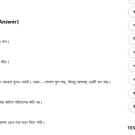
ক
n Answer)
গ
ব
বং ফল।
অ
বাঁচে।
অ
অ
য় এবং অনেকে ফুলও ফোটে। যেমন – গোলাপ ফুল গাছ, কিন্তু আমগাছ একটি ফল গাছ।
জ
াছ কাটলে পরিবেশের ক্ষতি হয়।
উ
িরাপদ রেখে তার যত্ন নিতে পারি।
TES