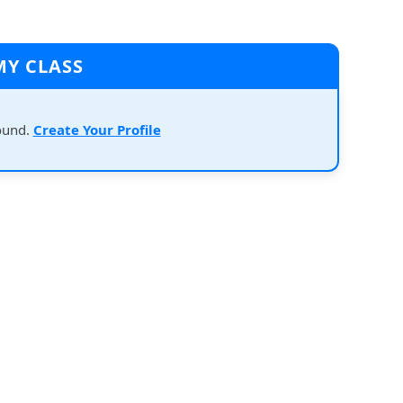
MY CLASS
ound.
Create Your Profile