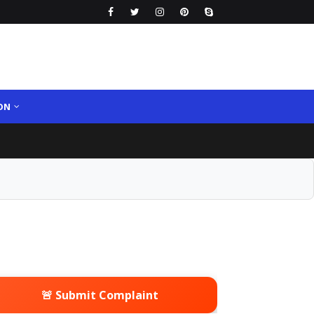
ON
🚨 Submit Complaint