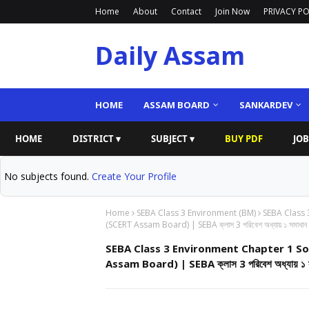
Home
About
Contact
Join Now
PRIVACY PO
Daily Assam
HOME
ASSAM BOARD
SANKARDEV
HOME
DISTRICT ▾
SUBJECT ▾
BUY PDF
JOB
No subjects found.
Create Your Profile
Home
SEBA Class 3 Environment (BM)
SEBA Class 
(SCERT Assam Board) | SEBA ক্লাস 3 পরিবেশ অধ্যায় ১ সমাধান
SEBA Class 3 Environment Chapter 1 So
Assam Board) | SEBA ক্লাস 3 পরিবেশ অধ্যায় ১ 