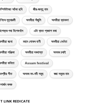
ম্পিউটাৰত আঁকা ছবি
জীৱ-জন্তু নাম
ণিতৰ সূত্ৰাৱলী
অসমীয়া সঁজুলি
অসমীয়া ব্যাকৰণ
িশেষ্যৰ পৰা বিশেষণলৈ
এটা শব্দত প্ৰকাশ কৰা
সমীয়া ৰচনা
মহান লোকৰ বাণী
অসমীয়া নেওঁতা
সমীয়া পঞ্জিকা
অসমীয়া দৰখাস্ত
অসমৰ চৰাই
সমীয়া কবিতা
Assam festival
নপ্ৰীয় গীত
অসমৰ নদ-নদী সমূহ
ৰজা সমূহৰ নাম
পাৰ্জন কৰক
T LINK REDICATE