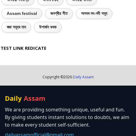
Assam festival
জনপ্ৰীয় গীত
অসমৰ নদ-নদী সমূহ
ৰজা সমূহৰ নাম
উপাৰ্জন কৰক
TEST LINK REDICATE
Copyright ©
2026
Daily Assam
Daily
Assam
We are providing something unique, useful and fun.
By giving students instant solutions to doubts, we aim
to make every student self-sufficient.
dailyassamofficial@gmail.com