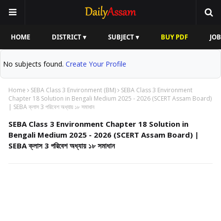
HOME
DISTRICT ▾
SUBJECT ▾
BUY PDF
JOB
No subjects found.
Create Your Profile
Home
SEBA Class 3 Environment (BM)
SEBA Class 3 Environment
Chapter 18 Solution in Bengali Medium 2025 - 2026 (SCERT Assam Board)
| SEBA ক্লাস 3 পরিবেশ অধ্যায় ১৮ সমাধান
SEBA Class 3 Environment Chapter 18 Solution in
Bengali Medium 2025 - 2026 (SCERT Assam Board) |
SEBA ক্লাস 3 পরিবেশ অধ্যায় ১৮ সমাধান