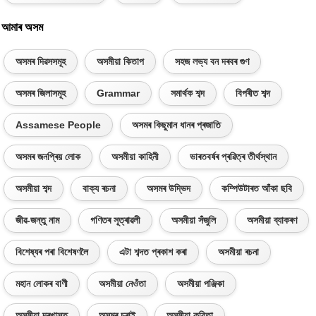
আমাৰ অসম
অসমৰ দিৱসসমূহ
অসমীয়া কিতাপ
সহজ লভ্য বন দৰবৰ গুণ
অসমৰ জিলাসমূহ
Grammar
সমাৰ্থক শব্দ
বিপৰীত শব্দ
Assamese People
অসমৰ কিছুমান ধানৰ প্ৰজাতি
অসমৰ জনপ্ৰিয় লোক
অসমীয়া কাহিনী
ভাৰতবৰ্ষৰ প্ৰৱিত্ৰ তীৰ্থস্থান
অসমীয়া শব্দ
বাক্য ৰচনা
অসমৰ উদ্ভিদ
কম্পিউটাৰত আঁকা ছবি
জীৱ-জন্তু নাম
গণিতৰ সূত্ৰাৱলী
অসমীয়া সঁজুলি
অসমীয়া ব্যাকৰণ
বিশেষ্যৰ পৰা বিশেষণলৈ
এটা শব্দত প্ৰকাশ কৰা
অসমীয়া ৰচনা
মহান লোকৰ বাণী
অসমীয়া নেওঁতা
অসমীয়া পঞ্জিকা
অসমীয়া দৰখাস্ত
অসমৰ চৰাই
অসমীয়া কবিতা