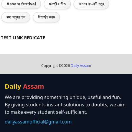
Assam festival
জনপ্ৰীয় গীত
অসমৰ নদ-নদী সমূহ
ৰজা সমূহৰ নাম
উপাৰ্জন কৰক
TEST LINK REDICATE
Copyright ©
2026
Daily Assam
Daily
Assam
We are providing something unique, useful and fun.
By giving students instant solutions to doubts, we aim
to make every student self-sufficient.
dailyassamofficial@gmail.com