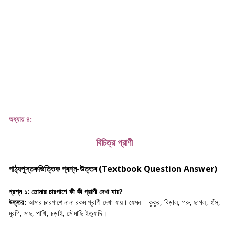
অধ্যায় ৪:
বিচিত্র প্রাণী
পাঠ্যপুস্তকভিত্তিক প্ৰশ্ন-উত্তৰ (Textbook Question Answer)
প্রশ্ন ১:
তোমার চারপাশে কী কী প্রাণী দেখা যায়?
উত্তর:
আমার চারপাশে নানা রকম প্রাণী দেখা যায়। যেমন – কুকুর, বিড়াল, গরু, ছাগল, হাঁস,
মুরগি, মাছ, পাখি, চড়াই, মৌমাছি ইত্যাদি।