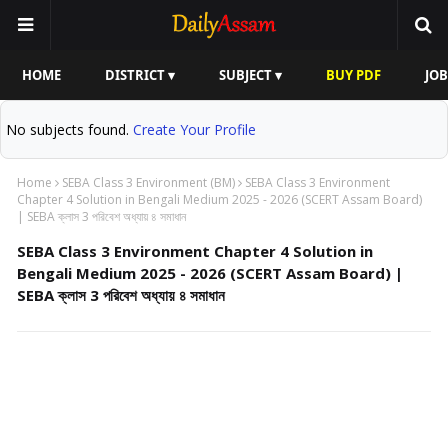
HOME
DISTRICT ▾
SUBJECT ▾
BUY PDF
JOB
No subjects found.
Create Your Profile
Home
SEBA Class 3 Environment (BM)
SEBA Class 3 Environment
Chapter 4 Solution in Bengali Medium 2025 - 2026 (SCERT Assam Board)
| SEBA ক্লাস 3 পরিবেশ অধ্যায় ৪ সমাধান
SEBA Class 3 Environment Chapter 4 Solution in
Bengali Medium 2025 - 2026 (SCERT Assam Board) |
SEBA ক্লাস 3 পরিবেশ অধ্যায় ৪ সমাধান