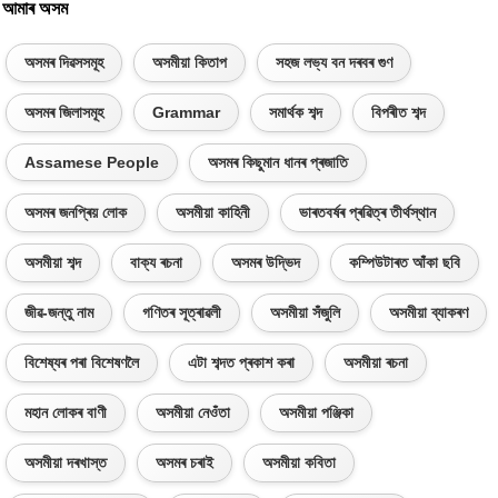
আমাৰ অসম
অসমৰ দিৱসসমূহ
অসমীয়া কিতাপ
সহজ লভ্য বন দৰবৰ গুণ
অসমৰ জিলাসমূহ
Grammar
সমাৰ্থক শব্দ
বিপৰীত শব্দ
Assamese People
অসমৰ কিছুমান ধানৰ প্ৰজাতি
অসমৰ জনপ্ৰিয় লোক
অসমীয়া কাহিনী
ভাৰতবৰ্ষৰ প্ৰৱিত্ৰ তীৰ্থস্থান
অসমীয়া শব্দ
বাক্য ৰচনা
অসমৰ উদ্ভিদ
কম্পিউটাৰত আঁকা ছবি
জীৱ-জন্তু নাম
গণিতৰ সূত্ৰাৱলী
অসমীয়া সঁজুলি
অসমীয়া ব্যাকৰণ
বিশেষ্যৰ পৰা বিশেষণলৈ
এটা শব্দত প্ৰকাশ কৰা
অসমীয়া ৰচনা
মহান লোকৰ বাণী
অসমীয়া নেওঁতা
অসমীয়া পঞ্জিকা
অসমীয়া দৰখাস্ত
অসমৰ চৰাই
অসমীয়া কবিতা