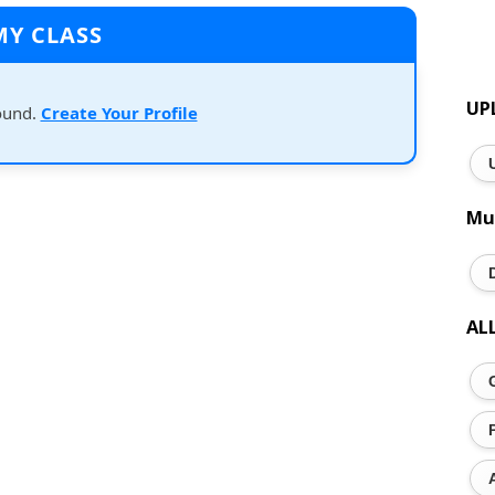
MY CLASS
UP
ound.
Create Your Profile
Mu
AL