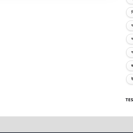
ব
অ
অ
অ
জ
উ
TES