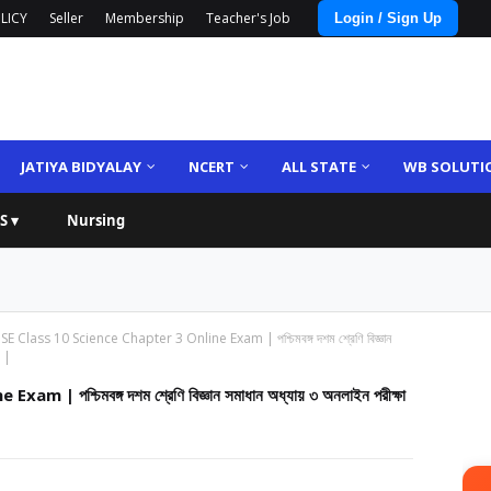
LICY
Seller
Membership
Teacher's Job
Login / Sign Up
JATIYA BIDYALAY
NCERT
ALL STATE
WB SOLUTI
S ▾
Nursing
 Class 10 Science Chapter 3 Online Exam | পশ্চিমবঙ্গ দশম শ্রেণি বিজ্ঞান
গ |
পশ্চিমবঙ্গ দশম শ্রেণি বিজ্ঞান সমাধান অধ্যায় ৩ অনলাইন পরীক্ষা