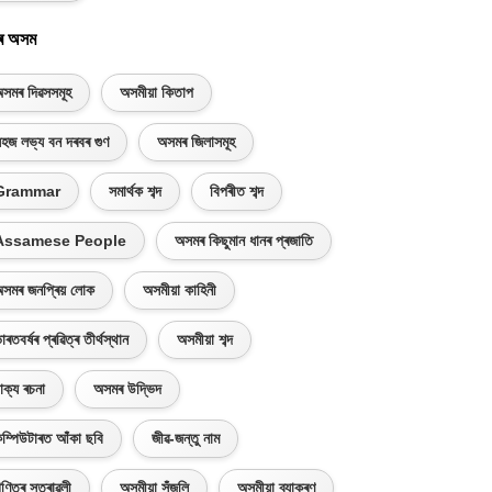
ৰ অসম
সমৰ দিৱসসমূহ
অসমীয়া কিতাপ
হজ লভ্য বন দৰবৰ গুণ
অসমৰ জিলাসমূহ
Grammar
সমাৰ্থক শব্দ
বিপৰীত শব্দ
Assamese People
অসমৰ কিছুমান ধানৰ প্ৰজাতি
সমৰ জনপ্ৰিয় লোক
অসমীয়া কাহিনী
াৰতবৰ্ষৰ প্ৰৱিত্ৰ তীৰ্থস্থান
অসমীয়া শব্দ
াক্য ৰচনা
অসমৰ উদ্ভিদ
ম্পিউটাৰত আঁকা ছবি
জীৱ-জন্তু নাম
ণিতৰ সূত্ৰাৱলী
অসমীয়া সঁজুলি
অসমীয়া ব্যাকৰণ