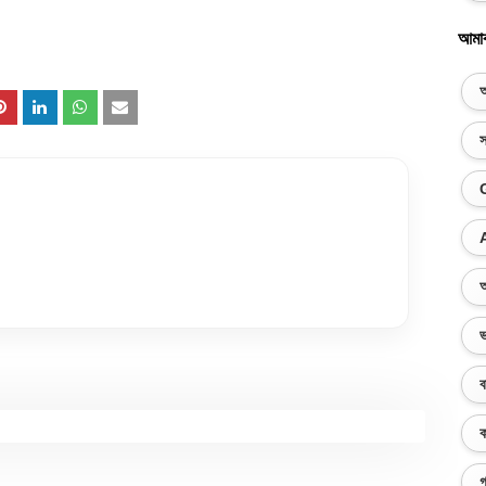
আমা
অ
স
অ
ভ
ব
ক
গ