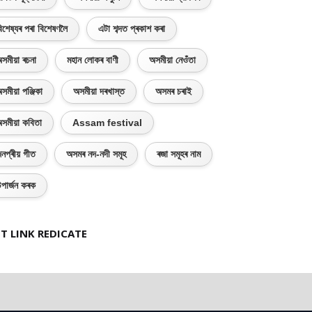
িশেষ্যৰ পৰা বিশেষণলৈ
এটা শব্দত প্ৰকাশ কৰা
সমীয়া ৰচনা
মহান লোকৰ বাণী
অসমীয়া নেওঁতা
সমীয়া পঞ্জিকা
অসমীয়া দৰখাস্ত
অসমৰ চৰাই
সমীয়া কবিতা
Assam festival
নপ্ৰীয় গীত
অসমৰ নদ-নদী সমূহ
ৰজা সমূহৰ নাম
পাৰ্জন কৰক
T LINK REDICATE