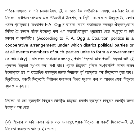
গতিকে সংযুক্ত বা মৰ্চা চৰকাৰ হৈছে দুই বা ততোধিক ৰাজনৈতিক দলসমূহ একত্রিত হৈ বা
মিত্ৰতা স্থাপনৰ জৰিয়তে এক উমৈহতীয়া উদ্দেশ্য
,
কার্যসূচী
,
আমোলাৰে উদ্বুদ্ধ হৈ চৰকাৰ
গঠনৰ প্রক্রিয়া। অধ্যাপক
F.A. Ogg
ৰ ভাষাত কোনো ৰাজনৈতিক দলসমূহ ঐক্যবদ্ধভাবে
মিলিত হৈ চৰকাৰ গঠনৰ উদ্দেশ্যে কৰা এক সহযোগিতামূলক প্রচেষ্টাই হৈছে সংযুক্ত বা মৰ্চা
চৰকাৰ বা ৰাজনীতি। (
According to F. A. Ogg a Coalition politics is a
cooperative arrangement under which district political parties or
at all events members of such parties unite to form a government
or ministry)
।
সাধাৰণতে ৰাজনৈতিক দলসমূহে প্রাক মিত্ৰতা আৰু পৰৱৰ্তী মিত্ৰতা এই দুই
প্ৰকাৰৰ মিত্ৰতা স্থাপন কৰা দেখা যায়। প্রাক মিত্রতা বুলিলে সংখ্যাগৰিষ্ঠ আসন লাভৰ
উদ্দেশ্যেৰে দুই বা ততোধিক দলসমূহৰ মাজত নিৰ্বাচনৰ পূৰ্ব অৱস্থাত কৰা মিত্ৰতাক বুজা যায়।
দ্বিতীয়তে
,
পৰৱৰ্তী মিত্ৰতাই নিৰ্বাচনৰ ফলাফলৰ পিছত স্থাপন কৰা বা আবদ্ধ হোৱা মিত্ৰতা
ব্যৱস্থাক বুজায়।
মিত্ৰতা বা মৰ্চা ব্যৱস্থাৰ কিছুমান বৈশিষ্ট্যঃ মিত্ৰতা চৰকাৰ ব্যৱস্থাৰ কিছুমান বৈশিষ্ট্য তলত
উল্লেখ কৰা হৈছে—
(
ক) মিত্ৰতা বা মৰ্চা চৰকাৰ গঠনৰ বাবে দলসমূহে প্রাক মিত্ৰতা বা পৰৱৰ্তী মিত্ৰতা-এই দুই
মিত্রতা ব্যৱস্থাত আবদ্ধ হ
'
ব পাৰে।