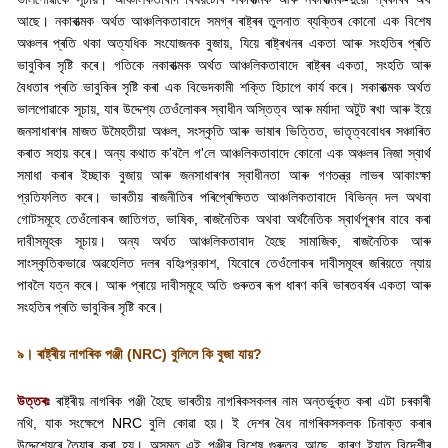
আছে। নকাৰাত্মক অৰ্থত আঞ্চলিকতাবাদে সমগ্ৰ ৰাষ্ট্ৰৰ তুলনাত ব্যক্তিৰ কোনো এক বিশেষ
অঞ্চলৰ প্ৰতি থকা অত্যধিক সংযোজনক বুজায়
,
যিয়ে ৰাষ্ট্ৰখনৰ একতা আৰু সংহতিৰ প্ৰতি
ভাবুকিৰ সৃষ্টি কৰে। গতিকে নকাৰাত্মক অৰ্থত আঞ্চলিকতাবাদে ৰাষ্ট্ৰৰ একতা
,
সংহতি আৰু
বৈধতাৰ প্ৰতি ভাবুকিৰ সৃষ্টি কৰা এক বিভেদকামী শক্তি হিচাপে কাৰ্য কৰে। সকাৰাত্মক অৰ্থত
ভালপোৱাকে সূচায়
,
যাৰ উদ্দেশ্য তেওঁলোকৰ স্বাধীন অস্তিত্ব আৰু মর্যাদা অটুট ৰখা আৰু ইয়ে
জনসাধাৰণৰ মাজত উমৈহতীয়া অঞ্চল
,
সংস্কৃতি আৰু ভাষাৰ ভিত্তিত
,
ভাতৃত্ববোধৰ সঞ্চাৰিত
কৰাত সহায় কৰে। অন্য কথাত ক
'
বলৈ গ
'
লে আঞ্চলিকতাবাদে কোনো এক অঞ্চলৰ নিজা স্বার্থ
সমাধা কৰাৰ ইচ্ছাক বুজায় আৰু জনসাধাৰণৰ স্বাধীনতা আৰু গণতন্ত্র লাভৰ আকাংক্ষা
প্রতিফলিত কৰে। ভাৰতীয় ৰাজনীতিৰ পৰিপ্ৰেক্ষিতত আঞ্চলিকতাবাদে বিভিন্ন দল অথবা
গোটসমূহে তেওঁলোকৰ জাতিগত
,
ভাষিক
,
ৰাজনৈতিক অথবা অৰ্থনৈতিক স্বার্থপূৰণৰ বাবে কৰা
দাবীসমূহক সূচায়। অন্য অর্থত আঞ্চলিকতাবাদ হৈছে সামাজিক
,
ৰাজনৈতিক আৰু
সাংস্কৃতিকভাৱে অৱহেলিত দলৰ বহিঃপ্রকাশ
,
যিবোৰে তেওঁলোকৰ দাবীসমূহৰ জৰিয়তে ন্যায়
পাবলৈ যত্ন কৰে। আৰু প্ৰায়ে দাবীসমূহে অতি গুৰুতৰ ৰূপ ধাৰণ কৰি ভাৰতবৰ্ষৰ একতা আৰু
সংহতিৰ প্ৰতি ভাবুকিৰ সৃষ্টি কৰে।
৯। ৰাষ্ট্ৰীয় নাগৰিক পঞ্জী (
NRC)
বুলিলে কি বুজা যায়
?
উত্তৰঃ
ৰাষ্ট্ৰীয় নাগৰিক পঞ্জী হৈছে ভাৰতীয় নাগৰিকসকলৰ নাম অন্তর্ভুক্ত কৰা এটা চৰকাৰী
নথি
,
যাক সংক্ষেপে
NRC
বুলি কোৱা হয়। ই দেশৰ বৈধ নাগৰিকসকলক
চিনাক্ত কৰাৰ
উদ্দেশ্যেৰে তৈয়াৰ কৰা হয়। অসমত এই পঞ্জীৰ বিশেষ গুৰুত্ব আছে
,
কাৰণ ইয়াত বিদেশীৰ