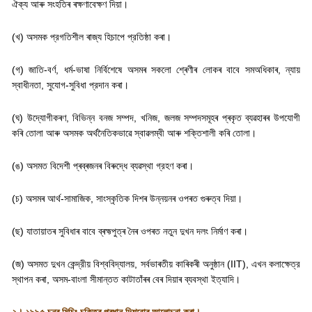
ঐক্য আৰু সংহতিৰ ৰক্ষণাবেক্ষণ দিয়া।
(
খ) অসমক প্রগতিশীল ৰাজ্য হিচাপে প্রতিষ্ঠা কৰা।
(
গ) জাতি-বর্ণ
,
ধর্ম-ভাষা নির্বিশেষে অসমৰ সকলো শ্ৰেণীৰ লোকৰ বাবে সমঅধিকাৰ
,
ন্যায়
স্বাধীনতা
,
সুযোগ-সুবিধা প্রদান কৰা।
(
ঘ) উদ্যোগীকৰণ
,
বিভিন্ন বনজ সম্পদ
,
খনিজ
,
জলজ সম্পদসমূহৰ প্ৰকৃত ব্যৱহাৰৰ উপযোগী
কৰি তোলা আৰু অসমক অর্থনৈতিকভাৱে স্বাৱলম্বী আৰু শক্তিশালী কৰি তোলা।
(
ঙ) অসমত বিদেশী প্ৰব্ৰজনৰ বিৰুদ্ধে ব্যৱস্থা গ্রহণ কৰা।
(
চ) অসমৰ আৰ্থ-সামাজিক
,
সাংস্কৃতিক দিশৰ উন্নয়নৰ ওপৰত গুৰুত্ব দিয়া।
(
ছ) যাতায়াতৰ সুবিধাৰ বাবে ব্ৰহ্মপুত্ৰ নৈৰ ওপৰত নতুন দুখন দলং নিৰ্মাণ কৰা।
(
জ) অসমত দুখন কেন্দ্রীয় বিশ্ববিদ্যালয়
,
সৰ্বভাৰতীয় কাৰিকৰী অনুষ্ঠান (
IIT),
এখন কলাক্ষেত্র
স্থাপন কৰা
,
অসম-বাংলা সীমান্তত কাটাতাঁৰৰ বেৰ দিয়াৰ ব্যবস্থা ইত্যাদি।