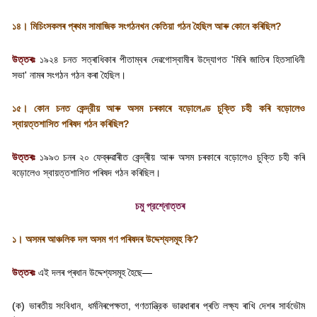
১৪। মিচিংসকলৰ প্ৰথম সামাজিক সংগঠনখন কেতিয়া গঠন হৈছিল আৰু কোনে কৰিছিল
?
উত্তৰঃ
১৯২৪ চনত সত্ৰাধিকাৰ পীতাম্বৰ দেৱগোস্বামীৰ উদ্যোগত
'
মিৰি জাতিৰ হিতসাধিনী
সভা
'
নামৰ সংগঠন গঠন কৰা হৈছিল।
১৫। কোন চনত কেন্দ্রীয় আৰু অসম চৰকাৰে বড়োলেণ্ড চুক্তি চহী কৰি বড়োলেও
স্বায়ত্তশাসিত পৰিষদ গঠন কৰিছিল
?
উত্তৰঃ
১৯৯৩ চনৰ ২০ ফেব্ৰুৱাৰীত কেন্দ্ৰীয় আৰু অসম চৰকাৰে বড়োলেও চুক্তি চহী কৰি
বড়োলেও স্বায়ত্তশাসিত পৰিষদ গঠন কৰিছিল।
চমু প্রশ্নোত্তৰ
১। অসমৰ আঞ্চলিক দল অসম গণ পৰিষদৰ উদ্দেশ্যসমূহ কি
?
উত্তৰঃ
এই দলৰ প্ৰধান উদ্দেশ্যসমূহ হৈছে—
(
ক) ভাৰতীয় সংবিধান
,
ধৰ্মনিৰপেক্ষতা
,
গণতান্ত্রিক ভাৱধাৰাৰ প্ৰতি লক্ষ্য ৰাখি দেশৰ সাৰ্বভৌম