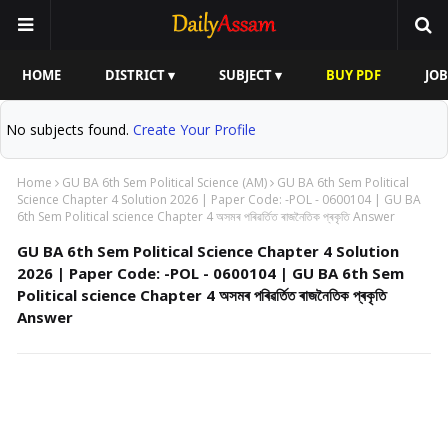
HOME
DISTRICT ▾
SUBJECT ▾
BUY PDF
JOB
No subjects found.
Create Your Profile
Home
GU BA 6th Sem Political Science (AM)
GU BA 6th Sem Political
Science Chapter 4 Solution 2026 | Paper Code: -POL - 0600104 | GU BA
6th Sem Political science Chapter 4 অসমৰ পৰিৱৰ্তিত ৰাজনৈতিক প্ৰকৃতি Answer
GU BA 6th Sem Political Science Chapter 4 Solution
2026 | Paper Code: -POL - 0600104 | GU BA 6th Sem
Political science Chapter 4 অসমৰ পৰিৱৰ্তিত ৰাজনৈতিক প্ৰকৃতি
Answer