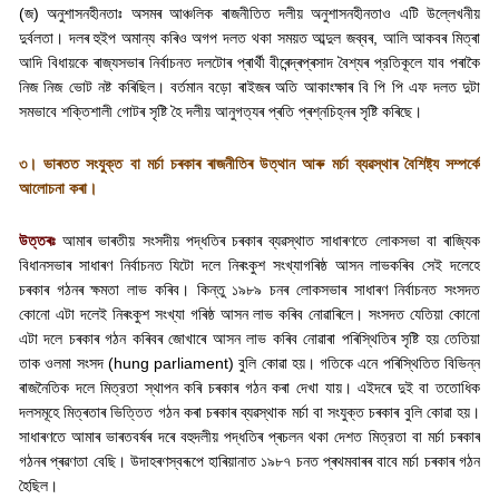
(
জ) অনুশাসনহীনতাঃ অসমৰ আঞ্চলিক ৰাজনীতিত দলীয় অনুশাসনহীনতাও এটি উল্লেখনীয়
দুর্বলতা। দলৰ হুইপ অমান্য কৰিও অগপ দলত থকা সময়ত আব্দুল জব্বৰ
,
আলি আকবৰ মিত্ৰা
আদি বিধায়কে ৰাজ্যসভাৰ নিৰ্বাচনত দলটোৰ প্ৰাৰ্থী বীৰেন্দ্ৰপ্ৰসাদ বৈশ্যৰ প্রতিকূলে যাব পৰাকৈ
নিজ নিজ ভোট নষ্ট কৰিছিল। বর্তমান বড়ো ৰাইজৰ অতি আকাংক্ষাৰ বি পি পি এফ দলত দুটা
সমভাবে শক্তিশালী গোটৰ সৃষ্টি হৈ দলীয় আনুগত্যৰ প্ৰতি প্ৰশ্নচিহ্নৰ সৃষ্টি কৰিছে।
৩। ভাৰতত সংযুক্ত বা মৰ্চা চৰকাৰ ৰাজনীতিৰ উত্থান আৰু মৰ্চা ব্যৱস্থাৰ বৈশিষ্ট্য সম্পর্কে
আলোচনা কৰা।
উত্তৰঃ
আমাৰ ভাৰতীয় সংসদীয় পদ্ধতিৰ চৰকাৰ ব্যৱস্থাত সাধাৰণতে লোকসভা বা ৰাজ্যিক
বিধানসভাৰ সাধাৰণ নিৰ্বাচনত যিটো দলে নিৰংকুশ সংখ্যাগৰিষ্ঠ আসন লাভকৰিব সেই দলেহে
চৰকাৰ গঠনৰ ক্ষমতা লাভ কৰিব। কিন্তু ১৯৮৯ চনৰ লোকসভাৰ সাধাৰণ নিৰ্বাচনত সংসদত
কোনো এটা দলেই নিৰংকুশ সংখ্যা গৰিষ্ঠ আসন লাভ কৰিব নোৱাৰিলে। সংসদত যেতিয়া কোনো
এটা দলে চৰকাৰ গঠন কৰিবৰ জোখাৰে আসন লাভ কৰিব নোৱাৰা পৰিস্থিতিৰ সৃষ্টি হয় তেতিয়া
তাক ওলমা সংসদ (
hung parliament)
বুলি কোৱা হয়। গতিকে এনে পৰিস্থিতিত বিভিন্ন
ৰাজনৈতিক দলে মিত্রতা স্থাপন কৰি চৰকাৰ গঠন কৰা দেখা যায়। এইদৰে দুই বা ততোধিক
দলসমূহে মিত্ৰতাৰ ভিত্তিত গঠন কৰা চৰকাৰ ব্যৱস্থাক মৰ্চা বা সংযুক্ত চৰকাৰ বুলি কোৱা হয়।
সাধাৰণতে আমাৰ ভাৰতবৰ্ষৰ দৰে বহুদলীয় পদ্ধতিৰ প্ৰচলন থকা দেশত মিত্রতা বা মৰ্চা চৰকাৰ
গঠনৰ প্ৰৱণতা বেছি। উদাহৰণস্বৰূপে হাৰিয়ানাত ১৯৮৭ চনত প্ৰথমবাৰৰ বাবে মৰ্চা চৰকাৰ গঠন
হৈছিল।