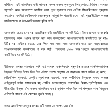
কৰিছিল। এই আঞ্চলিকতাবাদী ভাবধাৰা অকল অসমৰ ব্ৰহ্মপুত্ৰ উপত্যকাতহে হৈছিল। অসমত
পঢ়াশালি আৰু আদালতত অসমীয়া ভাষা পুনৰ স্থাপনৰ বাবে বেপ্টিষ্ট মিছনাৰীসকলৰ প্রত্যক্ষ
সহযোগত অসমীয়া কেইজনমান নেতাৰদ্বাৰা আনুষ্ঠানিক প্রচেষ্টা চলে। এই প্রচেষ্টাটোকে অসমৰ
জাতীয়তাবাদ বা উপ-জাতীয়তাবাদ বুলিব পাৰি।
ভাৰতবৰ্ষত ১৯৬৯ চনৰ পৰা আঞ্চলিকতাবাদী ৰাজনীতিয়ে গা কৰি উঠে। ইয়াৰ আগতে ভাৰতবৰ্ষৰ
তামিলনাডু আৰু পঞ্জাবৰ বাহিৰে আন আন ৰাজ্যবোৰত আঞ্চলিকতাবাদী ৰাজনীতিয়ে মূৰ দাঙি
উঠিব পৰা নাছিল। ১৯৬৯ চনৰ পিছৰ পৰা লাহে লাহে ভাৰতবৰ্ষৰ আন আন ৰাজ্যবোৰতো
আঞ্চলিকতাবাদী ৰাজনীতিয়ে গা কৰি উঠে। অসমতো ১৯৬৯ চনৰ পিছতে আঞ্চলিকতাবাদী
ৰাজনীতিয়ে ঠন ধৰি উঠে।
ইতিমধ্যে ওপৰত আলোচনা কৰি অহা অসমৰ আঞ্চলিকতাৰ প্ৰকৃতিৰ মাজেৰে আঞ্চলিকতাবাদৰ
উদ্ভৱৰ বিভিন্ন দিশত ভিন ভিন এইটো সহজে অনুমেয় যে ৰাজ্যখনৰ কাৰণ জড়িত হৈ আছে।
ভৌগোলিক পৃথকতা
,
কেন্দ্রীয় প্রশাসনৰ অৱহেলা
,
অসম
অর্থনৈতিক উন্নয়নৰ লগতে অসমৰ
বৈচিত্র্যপূর্ণ বৰ্ণময় সমাজখনৰ বহু গোষ্ঠীয় উপাদানসমূহৰ পাৰস্পৰিক ক্রিয়া-প্রতিক্ৰিয়াৰ এক
উমৈহতীয়া উদ্ভৱ হ
'
ল অসমৰ আঞ্চলিকতাবাদ। ব্যাপক অবৈধ-বৈধ গণ প্ৰব্ৰজন আৰু কিছুমান
ঐতিহাকি কাৰণো এই ক্ষেত্রত লুকাই আছে।
তলত এনে উপাদানসমূহৰ ওপৰত এটি আলোচনা আগবঢ়োৱা হ
'
ল—