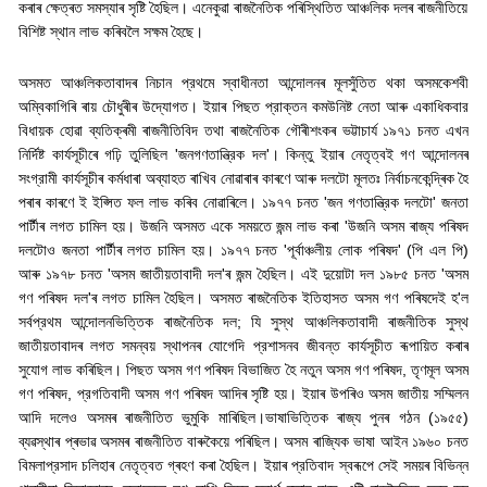
কৰাৰ ক্ষেত্ৰত সমস্যাৰ সৃষ্টি হৈছিল। এনেকুৱা ৰাজনৈতিক পৰিস্থিতিত আঞ্চলিক দলৰ ৰাজনীতিয়ে
বিশিষ্ট স্থান লাভ কৰিবলৈ সক্ষম হৈছে।
অসমত আঞ্চলিকতাবাদৰ নিচান প্রথমে স্বাধীনতা আন্দোলনৰ মূলসুঁতিত থকা অসমকেশবী
অম্বিকাগিৰি ৰায় চৌধুৰীৰ উদ্যোগত। ইয়াৰ পিছত প্রাক্তন কমউনিষ্ট নেতা আৰু একাধিকবার
বিধায়ক হোৱা ব্যতিক্ৰমী ৰাজনীতিবিদ তথা ৰাজনৈতিক গৌৰীশংকৰ ভট্টাচার্য ১৯৭১ চনত এখন
নির্দিষ্ট কাৰ্যসূচীৰে গঢ়ি তুলিছিল
'
জনগণতান্ত্রিক দল
'
। কিন্তু ইয়াৰ নেতৃত্বই গণ আন্দোলনৰ
সংগ্রামী কাৰ্যসূচীৰ কৰ্মধাৰা অব্যাহত ৰাখিব নোৱাৰাৰ কাৰণে আৰু দলটো মূলতঃ নির্বাচনকেন্দ্ৰিক হৈ
পৰাৰ কাৰণে ই ইপ্সিত ফল লাভ কৰিব নোৱাৰিলে। ১৯৭৭ চনত
'
জন গণতান্ত্রিক দলটো
'
জনতা
পার্টীৰ লগত চামিল হয়। উজনি অসমত একে সময়তে জন্ম লাভ কৰা
'
উজনি অসম ৰাজ্য পৰিষদ
দলটোও জনতা পার্টীৰ লগত চামিল হয়। ১৯৭৭ চনত
'
পূর্বাঞ্চলীয় লোক পৰিষদ
' (
পি এল পি)
আৰু ১৯৭৮ চনত
'
অসম জাতীয়তাবাদী দল
'
ৰ জন্ম হৈছিল। এই দুয়োটা দল ১৯৮৫ চনত
'
অসম
গণ পৰিষদ দল
'
ৰ লগত চামিল হৈছিল। অসমত ৰাজনৈতিক ইতিহাসত অসম গণ পৰিষদেই হ
'
ল
সর্বপ্রথম আন্দোলনভিত্তিক ৰাজনৈতিক দল
;
যি সুস্থ আঞ্চলিকতাবাদী ৰাজনীতিক সুস্থ
জাতীয়তাবাদৰ লগত সমন্বয় স্থাপনৰ যোগেদি প্রশাসনব জীবন্ত কাৰ্যসূচীত ৰূপায়িত কৰাৰ
সুযোগ লাভ কৰিছিল। পিছত অসম গণ পৰিষদ বিভাজিত হৈ নতুন অসম গণ পৰিষদ
,
তৃণমূল অসম
গণ পৰিষদ
,
প্রগতিবাদী অসম গণ পৰিষদ আদিৰ সৃষ্টি হয়। ইয়াৰ উপৰিও অসম জাতীয় সম্মিলন
আদি দলেও অসমৰ ৰাজনীতিত ভুমুকি মাৰিছিল।
ভাষাভিত্তিক ৰাজ্য পুনৰ গঠন (১৯৫৫)
ব্যৱস্থাৰ প্ৰভাৱ অসমৰ ৰাজনীতিত বাৰুকৈয়ে পৰিছিল। অসম ৰাজ্যিক ভাষা আইন ১৯৬০ চনত
বিমলাপ্রসাদ চলিহাৰ নেতৃত্বত গ্ৰহণ কৰা হৈছিল। ইয়াৰ প্রতিবাদ স্বৰূপে সেই সময়ৰ বিভিন্ন