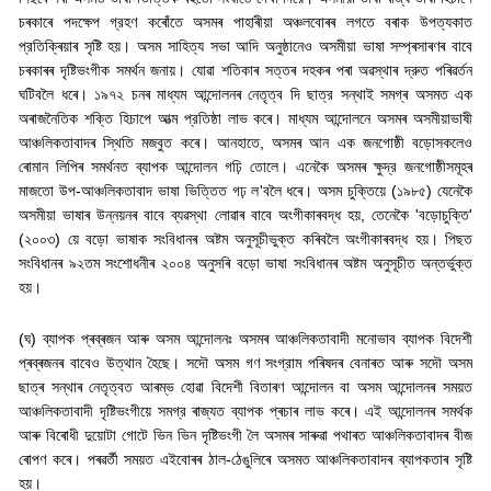
চৰকাৰে পদক্ষেপ গ্রহণ কৰোঁতে অসমৰ পাহাৰীয়া অঞ্চলবোৰৰ লগতে বৰাক উপত্যকাত
প্রতিক্ৰিয়াৰ সৃষ্টি হয়। অসম সাহিত্য সভা আদি অনুষ্ঠানেও অসমীয়া ভাষা সম্প্ৰসাৰণৰ বাবে
চৰকাৰৰ দৃষ্টিভংগীক সমর্থন জনায়। যোৱা শতিকাৰ সত্তৰ দহকৰ পৰা অৱস্থাৰ দ্রুত পৰিৱৰ্তন
ঘটিবলৈ ধৰে। ১৯৭২ চনৰ মাধ্যম আন্দোলনৰ নেতৃত্ব দি ছাত্র সন্থাই সমগ্ৰ অসমত এক
অৰাজনৈতিক শক্তি হিচাপে আত্ম প্রতিষ্ঠা লাভ কৰে। মাধ্যম আন্দোলনে অসমৰ অসমীয়াভাষী
আঞ্চলিকতাবাদৰ স্থিতি মজবুত কৰে। আনহাতে
,
অসমৰ আন এক জনগোষ্ঠী বড়োসকলেও
ৰোমান লিপিৰ সমর্থনত ব্যাপক আন্দোলন গঢ়ি তোলে। এনেকৈ অসমৰ ক্ষুদ্র জনগোষ্ঠীসমূহৰ
মাজতো উপ-আঞ্চলিকতাবাদ ভাষা ভিত্তিত গঢ় ল
'
বলৈ ধৰে। অসম চুক্তিয়ে (১৯৮৫) যেনেকৈ
অসমীয়া ভাষাৰ উন্নয়নৰ বাবে ব্যৱস্থা লোৱাৰ বাবে অংগীকাৰবদ্ধ হয়
,
তেনেকৈ
'
বড়োচুক্তি
'
(
২০০৩) য়ে বড়ো ভাষাক সংবিধানৰ অষ্টম অনুসূচীভুক্ত কৰিবলৈ অংগীকাৰবদ্ধ হয়। পিছত
সংবিধানৰ ৯২তম সংশোধনীৰ ২০০৪ অনুসৰি বড়ো ভাষা সংবিধানৰ অষ্টম অনুসূচীত অন্তর্ভুক্ত
হয়।
(
ঘ) ব্যাপক প্ৰব্ৰজন আৰু অসম আন্দোলনঃ অসমৰ আঞ্চলিকতাবাদী মনোভাব ব্যাপক বিদেশী
প্ৰব্ৰজনৰ বাবেও উত্থান হৈছে। সদৌ অসম গণ সংগ্রাম পৰিষদৰ বেনাৰত আৰু সদৌ অসম
ছাত্ৰ সন্থাৰ নেতৃত্বত আৰম্ভ হোৱা বিদেশী বিতাৰণ আন্দোলন বা অসম আন্দোলনৰ সময়ত
আঞ্চলিকতাবাদী দৃষ্টিভংগীয়ে সমগ্র ৰাজ্যত ব্যাপক প্ৰচাৰ লাভ কৰে। এই আন্দোলনৰ সমৰ্থক
আৰু বিৰোধী দুয়োটা গোটে ভিন ভিন দৃষ্টিভংগী লৈ অসমৰ সাৰুৱা পথাৰত আঞ্চলিকতাবাদৰ বীজ
ৰোপণ কৰে। পৰৱৰ্তী সময়ত এইবোৰৰ ঠাল-ঠেঙুলিৰে অসমত আঞ্চলিকতাবাদৰ ব্যাপকতাৰ সৃষ্টি
হয়।