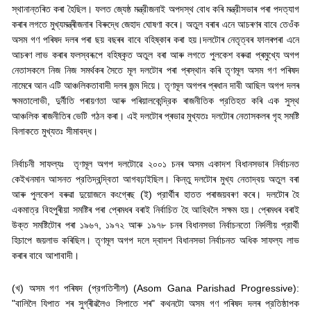
স্থানান্তৰিত কৰা হৈছিল। ফলত জ্যেষ্ঠ মন্ত্রীজনাই অপদস্থ বোধ কৰি মন্ত্রীসভাৰ পৰা পদত্যাগ
কৰাৰ লগতে মুখ্যমন্ত্ৰীজনাৰ বিৰুদ্ধে জেহাদ ঘোষণা কৰে। অতুল বৰাৰ এনে আচৰণৰ বাবে তেওঁক
অসম গণ পৰিষদ দলৰ পৰা ছয় বছৰৰ বাবে বহিষ্কাৰ কৰা হয়।
দলটোৰ নেতৃত্বৰ ফালৰপৰা এনে
আচৰণ লাভ কৰাৰ ফলস্বৰূপে বহিষ্কৃত অতুল বৰা আৰু লগতে পুলকেশ বৰুৱা প্ৰমুখ্যে অগপ
নেতাসকলে নিজ নিজ সমৰ্থকৰ সৈতে মূল দলটোৰ পৰা প্ৰস্থান কৰি তৃণমূল অসম গণ পৰিষদ
নামেৰে আন এটি আঞ্চলিকতাবাদী দলৰ জন্ম দিয়ে।
তৃণমূল অগপৰ প্ৰধান দাবী আছিল অগপ দলৰ
ক্ষমতালোভী
,
দুর্নীতি পৰায়ণতা আৰু পৰিয়ালকেন্দ্রিক ৰাজনীতিক প্রতিহত কৰি এক সুস্থ
আঞ্চলিক ৰাজনীতিৰ ভেটি গঠন কৰা। এই দলটোৰ প্ৰভাৱ মুখ্যতঃ দলটোৰ নেতাসকলৰ গৃহ সমষ্টি
বিলাকতে মুখ্যতঃ সীমাবদ্ধ।
নির্বাচনী সাফল্যঃ
তৃণমূল অগপ দলটোৱে ২০০১ চনৰ অসম একাদশ বিধানসভাৰ
নির্বাচনত
কেইখনমান আসনত প্রতিদ্বন্দ্বিতা আগবঢ়াইছিল। কিন্তু দলটোৰ মুখ্য নেতাদ্বয় অতুল বৰা
আৰু পুলকেশ বৰুৱা দুয়োজনে কংগ্ৰেছ (ই) প্রার্থীৰ হাতত পৰাজয়বৰণ কৰে। দলটোৰ হৈ
একমাত্র বিহপুৰীয়া সমষ্টিৰ পৰা প্ৰেমধৰ বৰাই নিৰ্বাচিত হৈ আহিবলৈ সক্ষম হয়। প্ৰেমধৰ বৰাই
উক্ত সমষ্টিটোৰ পৰা ১৯৬৭
,
১৯৭২ আৰু ১৯৭৮ চনৰ বিধানসভা নির্বাচনতো নির্দলীয় প্রার্থী
হিচাপে জয়লাভ কৰিছিল। তৃণমূল অগপ দলে দ্বাদশ বিধানসভা নির্বাচনত অধিক সাফল্য লাভ
কৰাৰ বাবে আশাবাদী।
(
খ) অসম গণ পৰিষদ (প্রগতিশীল) (
Asom Gana Parishad Progressive):
"
বালিলৈ যিপাত শৰ সুগ্ৰীৱলৈও সিপাতে শৰ" কথনটো অসম গণ পৰিষদ দলৰ প্রতিষ্ঠাপক