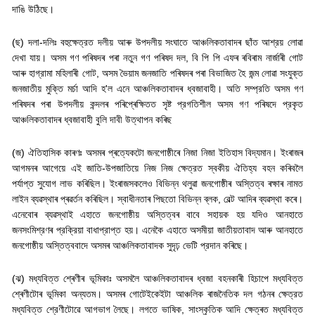
দাঙি উঠিছে।
(
ছ) দলা-দলিঃ বহুক্ষেত্রত দলীয় আৰু উপদলীয় সংঘাতে আঞ্চলিকতাবাদৰ ছাঁত আশ্রয় লোৱা
দেখা যায়। অসম গণ পৰিষদৰ পৰা নতুন গণ পৰিষদ দল
,
বি পি পি এফৰ ৰবিৰাম নাৰ্জাৰী গোট
আৰু হাগ্রামা মহিলাৰী গোট
,
অসম ভৈয়াম জনজাতি পৰিষদৰ পৰা বিভাজিত হৈ জন্ম লোৱা সংযুক্ত
জনজাতীয় মুক্তি মর্চা আদি হ
'
ল এনে আঞ্চলিকতাবাদৰ ধ্বজাবাহী। অতি সম্প্রতি অসম গণ
পৰিষদৰ পৰা উপদলীয় কন্দলৰ পৰিপ্ৰেক্ষিতত সৃষ্ট প্রগতিশীল অসম গণ পৰিষদে প্রকৃত
আঞ্চলিকতাবাদৰ ধ্বজাবাহী বুলি দাবী উত্থাপন কৰিছ
(
জ) ঐতিহাসিক কাৰণঃ অসমৰ প্ৰত্যেকটো জনগোষ্ঠীৰে নিজা নিজা ইতিহাস বিদ্যমান। ইংৰাজৰ
আগমনৰ আগেয়ে এই জাতি-উপজাতিয়ে নিজ নিজ ক্ষেত্রত স্বকীয় ঐতিহ্য বহন কৰিবলৈ
পর্যাপ্ত সুযোগ লাভ কৰিছিল। ইংৰাজসকলেও বিভিন্ন থলুৱা জনগোষ্ঠীৰ অস্তিত্ব ৰক্ষাৰ নামত
লাইন ব্যৱস্থাৰ প্ৰৱৰ্তন কৰিছিল। স্বাধীনতাৰ পিছতো বিভিন্ন ব্লক
,
বেল্ট আদিৰ ব্যৱস্থা কৰে।
এনেবোৰ ব্যৱস্থাই এহাতে জনগোষ্ঠীয় অস্তিত্বৰ বাবে সহায়ক হয় যদিও আনহাতে
জনসংমিশ্রণৰ প্রক্রিয়া বাধাপ্রাপ্ত হয়। এনেকৈ এহাতে অসমীয়া জাতীয়তাবাদ আৰু আনহাতে
জনগোষ্ঠীয় অস্তিত্ববাদে অসমৰ আঞ্চলিকতাবাদক সুদৃঢ় ভেটি প্রদান কৰিছে।
(
ঝ) মধ্যবিত্ত শ্ৰেণীৰ ভূমিকাঃ অসমলৈ আঞ্চলিকতাবাদৰ ধ্বজা বহনকাৰী হিচাপে মধ্যবিত্ত
শ্ৰেণীটোৰ ভূমিকা অন্যতম। অসমৰ গোটেইকেইটা আঞ্চলিক ৰাজনৈতিক দল গঠনৰ ক্ষেত্রত
মধ্যবিত্ত শ্রেণীটোৱে আগভাগ লৈছে। লগতে ভাষিক
,
সাংস্কৃতিক আদি ক্ষেত্ৰত মধ্যবিত্ত