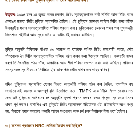
২। ১৯৯৫ চনৰ মিচিং চুক্তিৰ প্ৰধান দিশবোৰ আলোচনা কৰা।
উত্তৰঃ
১৯৯৫ চনৰ ১৪ জুনত অসম চৰকাৰ
,
মিচিং স্বায়ত্তশাসন দাবী সমিতি আৰু মিচিং বানে
কেবাঙৰ মাজত
'
মিচিং চুক্তি
'
স্বাক্ষৰিত হৈছিল। এই চুক্তিৰ উদ্দেশ্য আছিল মিচিং জনগোষ্ঠীক
উপগ্রহীয় ধৰণৰ স্বায়ত্তশাসিত পৰিষদ প্ৰদান কৰা। চুক্তিখনত চৰকাৰৰ পক্ষৰ পৰা মুখ্যমন্ত্রী
হিতেশ্বৰ শইকীয়া আৰু মুখ্য সচিব এ. ভট্টাচাৰ্যই স্বাক্ষৰ কৰিছিল।
চুক্তি অনুসৰি যিবিলাক গাঁওত ৫০ শতাংশ বা তাতকৈ অধিক মিচিং জনগোষ্ঠী আছে
,
সেই
গাঁওবোৰক লৈ মিচিং স্বায়ত্তশাসিত পৰিষদ গঠন কৰাৰ কথা উল্লেখ আছিল। পঞ্চায়তী ৰাজৰ
ধৰণে তিনিখলপীয়া গঠন গাঁও
,
আঞ্চলিক আৰু শীর্ষ পৰিষদ স্থাপন কৰাৰ কথা আছিল। পৰিষদৰ
সদস্যসকল স্থানীয়ভাৱে নির্বাচিত হ
'
ব আৰু পঞ্চায়তীয় ধাৰাৰ দৰে কায্য কৰিব।
যদিও চুক্তিখন স্বাক্ষৰিত হোৱাৰ পিছত অন্তর্বর্তী পৰিষদ গঠন কৰা হৈছিল
,
তথাপিও বহু
সংগঠনে এই ব্যৱস্থাক অসম্পূর্ণ বুলি বিৰোধিতা কৰে।
TMPK
আৰু মিচিং মিমাগ কেবাংৰ মত
মতে এই চুক্তিয়ে সংবিধানৰ ষষ্ঠ অনুসূচীৰ সুৰক্ষা প্ৰদান নকৰাৰ ফলত প্রকৃত স্বায়ত্তশাসনৰ
ধাৰণা পূৰ্ণ নহ
'
ল।
তথাপিও এই চুক্তিই মিচিং আন্দোলনৰ ইতিহাসত এটা মাইলস্টোন ৰূপে গণ্য
হয়
,
কিয়নো ইয়াৰ ফলতেই পৰৱৰ্তী আইন সংশোধন আৰু চৰ্ব চনৰ নিৰ্বাচনৰ বীজ পতা হৈছিল।
৩। অসমত প্ৰথমবাৰ
NRC
কেতিয়া তৈয়াৰ কৰা হৈছিল
?