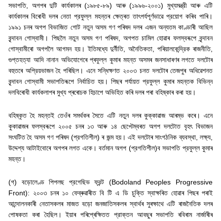
সভাপতি
,
অগপৰ দুটি কার্যকালৰ (১৯৮৫-৮৯) আৰু (১৯৯৬-২০০১) মুখ্যমন্ত্রী আৰু এটি
কার্যকালৰ বিৰোধী দলৰ নেতা প্রফুল্ল মহন্তৰ ক্ষেত্ৰত তাৎপর্যপূর্ণভাৱে প্রয়োগ কৰিব পাৰি।
১৯৯১ চনৰ অগপ বিভাজিত গোট নতুন অসম গণ পৰিষদ দলৰ এজন অন্যতম কাণ্ডাৰী আছিল
বৃন্দাবন গোস্বামী। পিছলৈ নতুন অসম গণ পৰিষদ
,
অগপত চামিল হোৱাৰ ফলস্বৰূপে বৃন্দাবন
গোস্বামীৰো অগপলৈ আগমন হয়। ইতিমধ্যে দুর্নীতি
,
অনৈতিকতা
,
পৰিয়ালকেন্দ্রিক ৰাজনীতি
,
গুপ্তহত্যা আদি নানান অভিযোগেৰে প্ৰফুল্ল কুমাৰ মহন্ত অসমৰ জনসাধাৰণৰ লগতে দলটোৰ
বহুতৰে অপ্রিয়ভাজন হৈ পৰিছিল। এনে সন্ধিক্ষণত ২০০৩ চনত দলটোৰ তেজপুৰ অধিৱেশনত
বৃন্দাবন গোস্বামী সভাপতিৰূপে নির্বাচিত হয়। পিছৰ পৰ্যায়ত প্রফুল্ল কুমাৰ মহন্তক বিভিন্ন
দলবিৰোধী কার্যকলাপৰ মুখ্য প্ৰৰোচক হিচাপে অভিহিত কৰি দলৰ পৰা বহিষ্কাৰ কৰা হয়।
বহিষ্কৃত হৈ মহন্তই তেওঁৰ সমৰ্থকৰ সৈতে এটি নতুন দলৰ কুক্কাৱাজ আৰম্ভ কৰে। এনে
কুকাৱাজৰ ফলস্বৰূপে ২০০৫ চনৰ ১৩ আৰু ১৪ ছেপ্টেম্বৰত অগপ দলটোত বৃহৎ বিভাজন
সংঘটিত হৈ অসম গণ পৰিষদ (প্রগতিশীল) ৰ জন্ম হয়। এই দলটোৰ সাংগঠনিক ব্যবস্থা
,
লক্ষ্য
,
উদ্দেশ্য আটাইবোৰে অগপৰ লগত একে। বর্তমান অগপ (প্রগতিশীল)ব সভাপতি প্রফুল্ল কুমাৰ
মহন্ত।
(
গ) বড়োলেণ্ড পিপলছ প্রগেছিভ ফ্রন্ট (
Bodoland Peoples Progressive
Front):
২০০৩ চনৰ ১০ ফেব্ৰুৱাৰীত বি টি এ ডি চুক্তি স্বাক্ষৰিত হোৱাৰ পিছৰ পৰাই
আন্দোলনকাৰী নেতাসকলৰ মাজত বড়ো জনজাতিসকলৰ স্বাৰ্থৰ সুৰক্ষাথে এটি ৰাজনৈতিক দলৰ
পোষকতা কৰা হৈছিল। ইয়াৰ পৰিপ্ৰেক্ষিতত প্রাক্তন আবছুৰ সভাপতি ৰবিৰাম নাৰ্জাৰীৰ