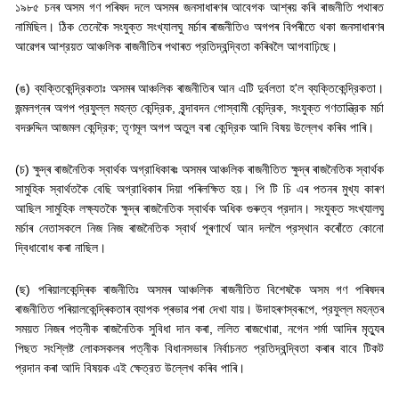
১৯৮৫ চনৰ অসম গণ পৰিষদ দলে অসমৰ জনসাধাৰণৰ আবেগক আশ্ৰয় কৰি ৰাজনীতি পথাৰত
নামিছিল। ঠিক তেনেকৈ সংযুক্ত সংখ্যালঘু মৰ্চাৰ ৰাজনীতিও অগপৰ বিপৰীতে থকা জনসাধাৰণৰ
আৱেগৰ আশ্রয়ত আঞ্চলিক ৰাজনীতিৰ পথাৰত প্রতিদ্বন্দ্বিতা কৰিবলৈ আগবাঢ়িছে।
(
ঙ) ব্যক্তিকেন্দ্রিকতাঃ অসমৰ আঞ্চলিক ৰাজনীতিৰ আন এটি দুর্বলতা হ
'
ল ব্যক্তিকেন্দ্রিকতা।
জন্মলগ্নৰ অগপ প্রফুল্ল মহন্ত কেন্দ্রিক
,
বৃন্দাবদন গোস্বামী কেন্দ্রিক
,
সংযুক্ত গণতান্ত্রিক মর্চা
বদরুদ্দিন আজমল কেন্দ্রিক
;
তৃণমূল অগপ অতুল বৰা কেন্দ্রিক আদি বিষয় উল্লেখ কৰিব পাৰি।
(
চ) ক্ষুদ্ৰ ৰাজনৈতিক স্বার্থক অগ্রাধিকাৰঃ অসমৰ আঞ্চলিক ৰাজনীতিত ক্ষুদ্ৰ ৰাজনৈতিক স্বার্থক
সামুহিক স্বাৰ্থতকৈ বেছি অগ্রাধিকাৰ দিয়া পৰিলক্ষিত হয়। পি টি চি এৰ পতনৰ মুখ্য কাৰণ
আছিল সামুহিক লক্ষ্যতকৈ ক্ষুদ্ৰ ৰাজনৈতিক স্বার্থক অধিক গুৰুত্ব প্রদান। সংযুক্ত সংখ্যালঘু
মৰ্চাৰ নেতাসকলে নিজ নিজ ৰাজনৈতিক স্বার্থ পূৰণাৰ্থে আন দললৈ প্রস্থান কৰোঁতে কোনো
দ্বিধাবোধ কৰা নাছিল।
(
ছ) পৰিয়ালকেন্দ্ৰিক ৰাজনীতিঃ অসমৰ আঞ্চলিক ৰাজনীতিত বিশেষকৈ অসম গণ পৰিষদৰ
ৰাজনীতিত পৰিয়ালকেন্দ্ৰিকতাৰ ব্যাপক প্ৰভাৱ পৰা দেখা যায়। উদাহৰণস্বৰূপে
,
প্রফুল্ল মহন্তৰ
সময়ত নিজৰ পত্নীক ৰাজনৈতিক সুবিধা দান কৰা
,
ললিত ৰাজখোৱা
,
নগেন শৰ্মা আদিৰ মৃত্যুৰ
পিছত সংশ্লিষ্ট লোকসকলৰ পত্নীক বিধানসভাৰ নিৰ্বাচনত প্রতিদ্বন্দ্বিতা কৰাৰ বাবে টিকট
প্রদান কৰা আদি বিষয়ক এই ক্ষেত্রত উল্লেখ কৰিব পাৰি।