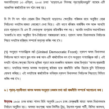
সভাপতিত্বত ১৩ এপ্রিল
,
২০০৫ চনত
'
বড়োলেণ্ড পিপলছ প্রগ্রেছিভফ্রন্ট
'
নামেৰে এটি
আঞ্চলিক ৰাজনৈতিক দল গঠন কৰা হয়।
বি পি পি দল গঠন হোৱাৰ ঠিক পিছতেই বড়োলেও ক্ষেত্রীয় পৰিষদৰ বাবে অনুষ্ঠিত হোৱা
নিৰ্বাচনত দলটোৰ মাজত কোৰোণে দেখা দিয়ে। এটা ভাগে ৰবিৰাম নাৰ্জাৰীৰ পক্ষ আৰু আনটো
চামে প্রাক্তন বি এল টি সেনাধ্যক্ষ হাগ্রামা মহিলাৰীৰ পক্ষ লয়। আনকি দলটোৰ সভাপতিজন
'
বনৰগাঁও
'
ৰ বাবে অনুষ্ঠিত উপ-নির্বাচনত পৰাজয়বৰণ কৰে। দ্বাদশ অসম বিধানসভাৰ নিৰ্বাচনৰ
পিছত দলটোৰ ভৱিষ্যৎ সম্পর্কে মন্তব্য কৰিব পৰা হ
'
ব।
(
ঘ) সংযুক্ত গণতান্ত্রিক মর্চা (
United Democratic Front):
দ্বাদশ অসম বিধানসভা
নির্বাচনৰ আগে আগে জন্ম লাভ কৰা আন এটি ৰাজনৈতিক দল হ
'
ল সংযুক্ত গণতান্ত্রিক মর্চা। এই
দলটো গঠনৰ ক্ষেত্ৰত বিশেষ ভূমিকা গ্রহণ কৰে বদৰুদ্দিন আজমল নামৰ বিখ্যাত
'
আগৰ ব্যৱসায়ী
জনে। দলটোৱে সমগ্ৰ অসমৰ সংখ্যালঘু ৰাইজৰ হকে ৰাজনীতি কৰিব বিচাৰে বুলি ইতিমধ্যে
ঘোষণা কৰিছে। এই দলটোৰো ৰাজনৈতিক ভবিষ্যৎ দ্বাদশ বিধানসভা নির্বাচনৰ পিছতহে নিশ্চিত
কৰিব পৰা হ
'
ব।
৬। প্রাক্-স্বাধীনতা কালৰ অসমৰ সংযুক্ত চৰকাৰ তথা মৰ্চা ৰাজনীতি সম্পর্কে আলোচনা কৰা।
উত্তৰঃ
১৯৩৫ চনৰ ভাৰত শাসন বিধি অনুসৰি ১৯৩৭ চনৰ ফেব্ৰুৱাৰী মাহত অসম বিধানসভাৰ
নির্বাচন অনুষ্ঠিত হয়। অসমত কংগ্ৰেছ আৰু নির্দলীয় হিন্দু
,
ইছলাম প্রজা পার্টী
,
মিলিত জনসংঘ
,