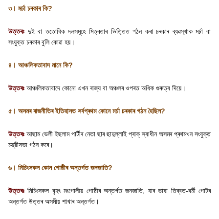
৩। মৰ্চা চৰকাৰ কি
?
উত্তৰঃ
দুই বা ততোধিক দলসমূহে মিত্ৰতাৰ ভিত্তিত গঠন কৰা চৰকাৰ ব্যৱস্থাক মর্চা বা
সংযুক্ত চৰকাৰ বুলি কোৱা হয়।
৪। আঞ্চলিকতাবাদ মানে কি
?
উত্তৰঃ
আঞ্চলিকতাবাদে কোনো এখন ৰাজ্য বা অঞ্চলৰ ওপৰত অধিক গুৰুত্ব দিয়ে।
৫। অসমৰ ৰাজনীতিৰ ইতিহাসত সৰ্বপ্ৰথম কোনে মৰ্চা চৰকাৰ গঠন হৈছিল
?
উত্তৰঃ
আছাম ভেলী ইছলাম পাৰ্টীৰ নেতা ছাৰ ছাদুল্লাই প্ৰাক্ স্বাধীন অসমৰ প্ৰথমখন সংযুক্ত
মন্ত্রীসভা গঠন কৰে।
৬। মিচিংসকল কোন গোষ্ঠীৰ অন্তৰ্গত জনজাতি
?
উত্তৰঃ
মিচিংসকল বৃহৎ মংগোলীয় গোষ্ঠীৰ অন্তৰ্গত জনজাতি
,
যাৰ ভাষা তিব্বত-বৰ্মী গোটৰ
অন্তৰ্গত উত্তৰ অসমীয় শাখাৰ অন্তর্গত।