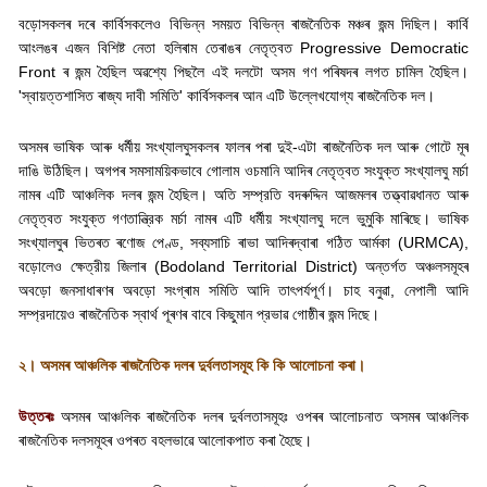
বড়োসকলৰ দৰে কাৰ্বিসকলেও বিভিন্ন সময়ত বিভিন্ন ৰাজনৈতিক মঞ্চৰ জন্ম দিছিল। কাৰ্বি
আংলঙৰ এজন বিশিষ্ট নেতা হলিৰাম তেৰাঙৰ নেতৃত্বত
Progressive Democratic
Front
ৰ জন্ম হৈছিল অৱশ্যে পিছলৈ এই দলটো অসম গণ পৰিষদৰ লগত চামিল হৈছিল।
'
স্বায়ত্তশাসিত ৰাজ্য দাবী সমিতি
'
কাৰ্বিসকলৰ আন এটি উল্লেখযোগ্য ৰাজনৈতিক দল।
অসমৰ ভাষিক আৰু ধর্মীয় সংখ্যালঘুসকলৰ ফালৰ পৰা দুই-এটা ৰাজনৈতিক দল আৰু গোটে মূৰ
দাঙি উঠিছিল। অগপৰ সমসাময়িকভাবে গোলাম ওচমানি আদিৰ নেতৃত্বত সংযুক্ত সংখ্যালঘু মৰ্চা
নামৰ এটি আঞ্চলিক দলৰ জন্ম হৈছিল। অতি সম্প্রতি বদৰুদ্দিন আজমলৰ তত্ত্বাৱধানত আৰু
নেতৃত্বত সংযুক্ত গণতান্ত্রিক মর্চা নামৰ এটি ধর্মীয় সংখ্যালঘু দলে ভুমুকি মাৰিছে। ভাষিক
সংখ্যালঘুৰ ভিতৰত ৰণোজ পেণ্ড
,
সব্যসাচি ৰাভা আদিৰদ্বাৰা গঠিত আর্মকা (
URMCA),
বড়োলেও ক্ষেত্রীয় জিলাৰ (
Bodoland Territorial District)
অন্তর্গত অঞ্চলসমূহৰ
অবড়ো জনসাধাৰণৰ অবড়ো সংগ্ৰাম সমিতি আদি তাৎপর্যপূর্ণ। চাহ বনুৱা
,
নেপালী আদি
সম্প্রদায়েও ৰাজনৈতিক স্বার্থ পূৰণৰ বাবে কিছুমান প্রভাৱ গোষ্ঠীৰ জন্ম দিছে।
২। অসমৰ আঞ্চলিক ৰাজনৈতিক দলৰ দুৰ্বলতাসমূহ কি কি আলোচনা কৰা।
উত্তৰঃ
অসমৰ আঞ্চলিক ৰাজনৈতিক দলৰ দুৰ্বলতাসমূহঃ ওপৰৰ আলোচনাত অসমৰ আঞ্চলিক
ৰাজনৈতিক দলসমূহৰ ওপৰত বহলভাৱে আলোকপাত কৰা হৈছে।