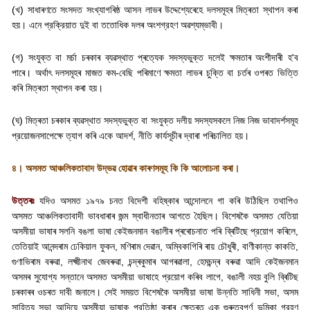
(
খ) সাধাৰণতে সংসদত সংখ্যাগৰিষ্ঠ আসন লাভৰ উদ্দেশ্যেৰেহে দলসমূহৰ মিত্ৰতা স্থাপন কৰা
হয়। এনে প্রক্রিয়াত দুই বা ততোধিক দলৰ অংশগ্রহণ অৱশ্যম্ভাবী।
(
গ) সংযুক্ত বা মৰ্চা চৰকাৰ ব্যৱস্থাত প্ৰত্যেক সদস্যভুক্ত দলেই ক্ষমতাৰ অংশীদাৰী হ
'
ব
পাৰে। অৰ্থাৎ দলসমূহৰ মাজত কম-বেছি পৰিমাণে ক্ষমতা লাভৰ চুক্তি বা চৰ্তৰ ওপৰত ভিত্তি
কৰি মিত্ৰতা স্থাপন কৰা হয়।
(
ঘ) মিত্ৰতা চৰকাৰ ব্যৱস্থাত সদস্যভুক্ত বা সংযুক্ত দলীয় সদস্যসকলে নিজ নিজ ভাবাদর্শসমূহ
প্রয়োজনসাপেক্ষে ত্যাগ কৰি একে আদর্শ
,
নীতি কাৰ্যসূচীৰ দ্বাৰা পৰিচালিত হয়।
৪। অসমত আঞ্চলিকতাবাদ উদ্ভৱ হোৱাৰ কাৰণসমূহ কি কি আলোচনা কৰা।
উত্তৰঃ
যদিও অসমত ১৯৭৯ চনত বিদেশী বহিষ্কাৰ আন্দোলনে গা কৰি উঠিছিল তথাপিও
অসমত আঞ্চলিকতাবাদী ভাবধাৰাৰ জন্ম স্বাধীনতাৰ আগতে হৈছিল। বিশেষকৈ অসমত যেতিয়া
অসমীয়া ভাষাৰ সলনি বঙলা ভাষা কেইজনমান বঙালীৰ প্ৰৰোচনাত পৰি ব্ৰিটিছে প্রয়োগ কৰিলে
,
তেতিয়াই আনন্দৰাম ঢেকিয়াল ফুকন
,
মণিৰাম দেৱান
,
অম্বিকাগিৰি ৰায় চৌধুৰী
,
বাণীকান্ত কাকতি
,
গুণাভিৰাম বৰুৱা
,
লক্ষ্মীনাথ জেবৰুৱা
,
চন্দ্ৰকুমাৰ আগৰৱালা
,
হেমচন্দ্ৰ বৰুৱা আদি কেইজনমান
অসমৰ সুযোগ্য সন্তানে অসমত অসমীয়া ভাষাহে প্রয়োগ কৰিব লাগে
,
বঙালী নহয় বুলি ব্ৰিটিছ
চৰকাৰৰ ওচৰত দাবী জনালে। সেই সময়ত বিশেষকৈ অসমীয়া ভাষা উন্নতি সাধিনী সভা
,
অসম
সাহিত্য সভা আদিয়ে অসমীয়া ভাষাক প্রতিষ্ঠা কৰাৰ ক্ষেত্ৰত এক গুৰুত্বপূৰ্ণ ভূমিকা গ্রহণ