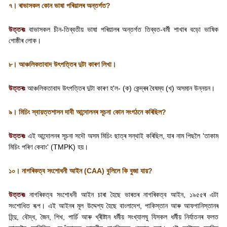
৭। ৰাভাসকল কোন ভাষা পৰিয়ালৰ অন্তর্গত
?
উত্তৰঃ
বাভাসকল চীন-তিব্বতীয় ভাষা পৰিয়ালৰ অন্তৰ্গত তিব্বত-বর্মী শাখাৰ বড়ো ভাষিক
গোষ্ঠীৰ লোক।
৮। আঞ্চলিকতাবাদ উৎপত্তিৰ দুটা কাৰণ লিখা।
উত্তৰঃ
আঞ্চলিকতাবাদ উৎপত্তিৰ দুটা কাৰণ হ
'
ল- (ক) কেন্দ্ৰৰ বৈষম্য (খ) অসমান উন্নয়ন।
৯। মিচিং স্বায়ত্তশাসন দাবী আন্দোলনৰ সূচনা কোন সংগঠনে কৰিছিল
?
উত্তৰঃ
এই আন্দোলনৰ সূচনা সদৌ অসম মিচিং ছাত্ৰ সন্থাই কৰিছিল
,
যাৰ নাম পিছলৈ
'
তাকাম
মিচিং পৰিণ কেবাং
' (TMPK)
হয়।
১০। নাগৰিকত্ব সংশোধনী আইন (
CAA)
বুলিলে কি বুজা যায়
?
উত্তৰঃ
নাগৰিকত্ব সংশোধনী আইন চাৰা হৈছে ভাৰতৰ নাগৰিকত্ব আইন
,
১৯৫৫ৰ এটা
সংশোধিত ৰূপ। এই আইনৰ মূল উদ্দেশ্য হৈছে বাংলাদেশ
,
পাকিস্তান আৰু আফগানিস্তানৰ
হিন্দু
,
বৌদ্ধ
,
জৈন
,
শিখ
,
পার্চি আৰু খ্ৰীষ্টান ধর্মীয় সংখ্যালঘু যিসকল ধর্মীয় নির্যাতনৰ ফলত