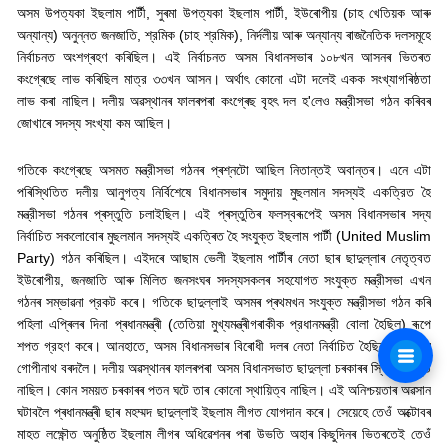
অসম উপত্যকা ইছলাম পার্টী
,
সুৰমা উপত্যকা ইছলাম পার্টী
,
ইউৰোপীয় (চাহ খেতিয়ক আৰু
অন্যান্য) অনুন্নত জনজাতি
,
শ্রমিক (চাহ শ্রমিক)
,
নির্দলীয় আৰু অন্যান্য ৰাজনৈতিক দলসমূহে
নির্বাচনত অংশগ্ৰহণ কৰিছিল। এই নির্বাচনত অসম বিধানসভাৰ ১০৮খন আসনৰ ভিতৰত
কংগ্ৰেছে লাভ কৰিছিল মাত্র ৩৩খন আসন। অর্থাৎ কোনো এটা দলেই একক সংখ্যাগৰিষ্ঠতা
লাভ কৰা নাছিল। দলীয় অৱস্থানৰ ফালৰপৰা কংগ্ৰেছ বৃহৎ দল হ
'
লেও মন্ত্রীসভা গঠন কৰিবৰ
জোখাৰে সদস্য সংখ্যা কম আছিল।
গতিকে কংগ্ৰেছে অসমত মন্ত্রীসভা গঠনৰ প্ৰশ্নটো আছিল নিতান্তই অবান্তৰ। এনে এটা
পৰিস্থিতিত দলীয় আনুগত্য নির্বিশেষে বিধানসভাৰ সমুদায় মুছলমান সদস্যই একত্রিত হৈ
মন্ত্রীসভা গঠনৰ প্ৰস্তুতি চলাইছিল। এই প্ৰস্তুতিৰ ফলস্বৰূপেই অসম বিধানসভাৰ সদ্য
নির্বাচিত সকলোবোৰ মুছলমান সদস্যই একত্ৰিত হৈ সংযুক্ত ইছলাম পার্টী (
United Muslim
Party)
গঠন কৰিছিল। এইদৰে আছাম ভেলী ইছলাম পার্টীৰ নেতা ছাৰ ছাদুল্লাৰ নেতৃত্বত
ইউৰোপীয়
,
জনজাতি আৰু মিলিত জনসংঘৰ সদস্যসকলৰ সহযোগত সংযুক্ত মন্ত্রীসভা এখন
গঠনৰ সম্ভাৱনা প্রকট কৰে। গতিকে ছাদুল্লাই অসমৰ প্ৰথমখন সংযুক্ত মন্ত্রীসভা গঠন কৰি
পহিলা এপ্ৰিলৰ দিনা প্ৰধানমন্ত্ৰী (তেতিয়া মুখ্যমন্ত্ৰীগৰাকীক প্রধানমন্ত্রী বোলা হৈছিল) ৰূপে
শপত গ্রহণ কৰে। আনহাতে
,
অসম বিধানসভাৰ বিৰোধী দলৰ নেতা নির্বাচিত হৈছিল কংগ্ৰেছৰ
গোপীনাথ বৰদলৈ। দলীয় অৱস্থানৰ ফালৰপৰা অসম বিধানসভাত ছাদুল্লা চৰকাৰৰ স্থিতি মজবুত
নাছিল। কোন সময়ত চৰকাৰৰ পতন ঘটে তাৰ কোনো স্থায়িত্ব নাছিল। এই অনিশ্চয়তাৰ অৱসান
ঘটাবলৈ প্ৰধানমন্ত্ৰী ছাৰ মহম্মদ ছাদুল্লাই ইছলাম লীগত যোগদান কৰে। সেয়েহে তেওঁ অক্টোবৰ
মাহত লক্ষ্ণৌত অনুষ্ঠিত ইছলাম লীগৰ অধিৱেশনৰ পৰা উভতি অহাৰ কিছুদিনৰ ভিতৰতেই তেওঁ