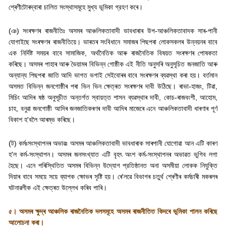
শ্ৰেণীটোৰদ্বাৰা চালিত সংস্থাসমূহে মুখ্য ভূমিকা গ্রহণ কৰে।
(
ঞ) সংৰক্ষণৰ ৰাজনীতিঃ অসমৰ আঞ্চলিকতাবাদী ভাবধাৰাৰ উপ-আঞ্চলিকতাবাদক সাৰ-পানী
যোগাইছে সংৰক্ষণৰ ৰাজনীতিয়ে। ভাৰতৰ সংবিধানে সমাজৰ পিছপৰা লোকসকলৰ উন্নয়নৰ বাবে
এক নির্দিষ্ট সময়ৰ বাবে সামাজিক
,
অর্থনৈতিক আৰু ৰাজনৈতিক বিষয়ত সংৰক্ষণৰ পোষকতা
কৰিছে। অসমৰ পাহাৰ আৰু ভৈয়ামৰ বিভিন্ন গোষ্ঠীক এই নীতি অনুসৰি অনুসূচিত জনজাতি আৰু
অন্যান্য পিছপৰা জাতি আদি ভাগত ভগাই সেইবোৰৰ বাবে সংৰক্ষণৰ ব্যৱস্থা কৰা হয়। বর্তমান
অসমত বিভিন্ন জনগোষ্ঠীৰ পৰা ভিন ভিন ক্ষেত্ৰত সংৰক্ষণৰ দাবী উঠিছে। ৰাভা-হাজং
,
টিৱা
,
মিচিং আদিৰ ষষ্ঠ অনুসূচীত অন্তর্গত স্বায়ত্ত শাসন ব্যৱস্থাৰ দাবী
,
কোচ-ৰাজবংশী
,
আহোম
,
চাহ
,
বনুৱা জনগোষ্ঠী আদিৰ জনজাতিকৰণৰ দাবী আদিৰ মাজেৰে এনে আঞ্চলিকতাবাদী ধাৰণাৰ পূৰ্ণ
বিকাশ হ
'
বলৈ আৰম্ভ কৰিছে।
(
ট) কৰ্মঃসংস্থাপনৰ অভাৱঃ অসমৰ আঞ্চলিকতাবাদী ভাবধাৰাক সাৰপানী যোগোৱা আন এটি কাৰণ
হ
'
ল কর্ম-সংস্থাপন। অসমৰ জনসংখ্যাত এটি বৃহৎ অংশ কর্ম-সংস্থাপনৰ অভাৱত ভুগিব লগা
হৈছে। এনে পৰিস্থিতিত অসমৰ বিভিন্ন উদ্যোগ প্রতিষ্ঠানত অনা অসমীয়া লোকক নিযুক্তি
দিয়াৰ বাবে সময়ে সয়ে ব্যাপক ক্ষোভৰ সৃষ্টি হয়। ৰে
'
লৱে বিভাগৰ চতুৰ্থ শ্ৰেণীৰ কৰ্মচাৰী মকৰলৰ
ঘটনাৱলীক এই ক্ষেত্ৰত উল্লেখ কৰিব পাৰি।
৫। অসমৰ ক্ষুদ্ৰ আঞ্চলিক ৰাজনৈতিক দলসমূহে অসমৰ ৰাজনীতিত কিদৰে ভূমিকা পালন কৰিছে
আলোচনা কৰা।