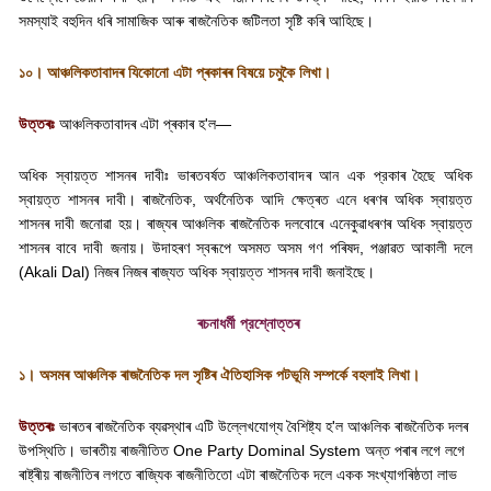
সমস্যাই বহুদিন ধৰি সামাজিক আৰু ৰাজনৈতিক জটিলতা সৃষ্টি কৰি আহিছে।
১০। আঞ্চলিকতাবাদৰ যিকোনো এটা প্ৰকাৰৰ বিষয়ে চমুকৈ লিখা।
উত্তৰঃ
আঞ্চলিকতাবাদৰ এটা প্ৰকাৰ হ
'
ল—
অধিক স্বায়ত্ত শাসনৰ দাবীঃ ভাৰতবৰ্ষত আঞ্চলিকতাবাদৰ আন এক প্রকাৰ হৈছে অধিক
স্বায়ত্ত শাসনৰ দাবী। ৰাজনৈতিক
,
অর্থনৈতিক আদি ক্ষেত্ৰত এনে ধৰণৰ অধিক স্বায়ত্ত
শাসনৰ দাবী জনোৱা হয়। ৰাজ্যৰ আঞ্চলিক ৰাজনৈতিক দলবোৰে এনেকুৱাধৰণৰ অধিক স্বায়ত্ত
শাসনৰ বাবে দাবী জনায়। উদাহৰণ স্বৰূপে অসমত অসম গণ পৰিষদ
,
পঞ্জাৱত আকালী দলে
(
Akali Dal)
নিজৰ নিজৰ ৰাজ্যত অধিক স্বায়ত্ত শাসনৰ দাবী জনাইছে।
ৰচনাধৰ্মী প্রশ্নোত্তৰ
১। অসমৰ আঞ্চলিক ৰাজনৈতিক দল সৃষ্টিৰ ঐতিহাসিক পটভূমি সম্পর্কে বহলাই লিখা।
উত্তৰঃ
ভাৰতৰ ৰাজনৈতিক ব্যৱস্থাৰ এটি উল্লেখযোগ্য বৈশিষ্ট্য হ
'
ল আঞ্চলিক ৰাজনৈতিক দলৰ
উপস্থিতি। ভাৰতীয় ৰাজনীতিত
One Party Dominal System
অন্ত পৰাৰ লগে লগে
ৰাষ্ট্ৰীয় ৰাজনীতিৰ লগতে ৰাজ্যিক ৰাজনীতিতো এটা ৰাজনৈতিক দলে একক সংখ্যাগৰিষ্ঠতা লাভ