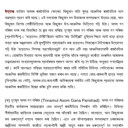
উত্তৰঃ
বৰ্তমান অসমৰ ৰাজনৈতিক ক্ষেত্ৰত কিছুমান অতি ক্ষুদ্র আঞ্চলিক ৰাজনৈতিক দলে
অৱস্থান গ্রহণ কৰি আছে। এই দলবোৰৰ কিছুমান দল বিভাজনৰ ফলস্বৰূপে উদ্ভৱ হোৱা
,
আন
কিছুমান বিশেষ গোষ্ঠীভিত্তিক আৰু কিছুমান উপ-আঞ্চলিক ভিত্তিত গঢ়ি উঠা। অসম গণ
পৰিষদ দলৰ পৰা বিভাজিত হৈ জন্ম লাভ কৰিছে তৃণমূল অসম গণ পৰিষদ আৰু অসম গণ পৰিষদ
(প্রগতিশীল)।
'
বড়োলেও টেৰিট
'
ৰিয়েল অটোন
'
মাচ ডিস্ট্রিক্ট
'
চুক্তিৰ পিছত সদৌ বড়ো ছাত্ৰ
সন্থা আৰু সন্ত্রাসবাদ এৰি মূলসুঁতিলৈ প্ৰত্যাৱৰ্তন কৰা বড়োলেও লিবাৰেচন টাইগাৰছৰ উদ্যোগত
গঢ়ি উঠা
'
বড়োলেও পিপলছ প্রগেছিভফ্রন্ট
'
হ
'
ল আন এটি নব্য আঞ্চলিকতাবাদী ৰাজনৈতিক
দল। হোজাইৰ বিখ্যাত আগৰ ব্যবসায়ী আৰু সুগন্ধি আঁতৰ প্ৰস্তুত কৰোঁতা বদৰুদ্দিন আজমলৰ
তত্ত্বাৱধানত সংখ্যালঘুসকলৰ স্বাৰ্থৰক্ষাৰ প্ৰসংগ আগত ৰাখি গঢ় লৈ উঠিছে সংযুক্ত গণতান্ত্রিক
মর্চা। কার্বি আংলঙত সক্রিয় স্বায়ত্তশাসিত ৰাজ্য দাবী সমিতিৰ বিভিন্ন গোটবোৰেও অসমৰ
আঞ্চলিক ৰাজনীতিত বিশিষ্ট ভূমিকা গ্ৰহণ কৰাৰ থল আছে। লগতে কোচ-ৰাজবংশী ছাত্র সন্থা
(বিশ্বজিৎ বয় গোট)
,
অসমৰ চাহ-জনগোষ্ঠী আদিৰদ্বাৰা সমৰ্থিত গোট কিছুমানৰ প্রভাবো অসমৰ
আঞ্চলিক ৰাজনীতিত ক্ৰিয়া কৰিব বুলি ধাৰণা কৰিব পাৰি।
(
ক) তৃণমূল অসম গণ পৰিষদ (
Trinamul Asom Gana Parishad):
অসম গণ পৰিষদৰ
দ্বিতীয় কার্যকালৰ সময়ছোৱাত ভেদ ভাবপূৰ্ণ ৰাজনীতিয়ে শিখৰলৈ গতি কৰিছিল। বিভিন্ন
শীর্ষস্থানীয় ব্যক্তিক চৰকাৰৰ নেতৃত্বৰ পৰা আঁতৰাই ৰখা হৈছিল। আনহাতে
,
আন কিছুমানক
কম গুৰুত্বপূৰ্ণ দপ্তৰ প্ৰদান কৰা হৈছিল। এনে এক ঘটনাপ্রৱাহৰ ফলস্বৰূপে চৰকাৰখনৰ
মন্ত্রীসভা সালসলনি কৰোঁতে গড়কাপ্টানী মন্ত্রী অতুল বৰাক কম গুৰুত্বপূর্ণ বন দপ্তৰলৈ