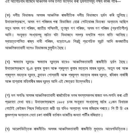
এই আলোচনাৰ মাজেৰে আঞ্চলিক দলৰ তলত উল্লেখ কৰা দুৰ্বলতাসমূহ লক্ষ্য কৰিব পাৰি—
(
ক) দলীয় বিভাজনঃ অসমৰ আঞ্চলিক ৰাজনীতিক দলীয় বিভাজনে দুৰ্বল কৰি তুলিছে।
উদাহৰণস্বৰূপে
,
অসম গণ পৰিষদৰ পৰা বিভাজিত হোৱা গোটবোৰৰ ভিতৰত অন্যতম আছিল
নতুন অসম গণ পৰিষদ
,
জাতীয় সম্মিলনী
,
তৃণমূল গণ পৰিষদ
,
অসম গণ পৰিষদ (প্রগতিশীল)
আদি। সংযুক্ত সংখ্যালঘু মর্চাত ঘটা বিভাজনে সমগ্র দলটোৰ পতন মাতি আনিছে।
স্বায়ত্তশাসিত ৰাজ্য দাবী পৰিষদ
,
বড়োলেণ্ড পিপল্টু প্রগেচিফ ফ্রন্ট আদি জনজাতীয়
আঞ্চলিকতাবাদী দলেও বিভাজনৰ সন্মুখীন হৈছে।
(
খ) ক্ষমতাৰ দ্বন্দ্বঃ ক্ষমতাৰ দ্বন্দ্বৰ বাবেও আঞ্চলিকতাবাদী ৰাজনীতি দুৰ্বল হৈছে।
উদাহৰণস্বৰূপে ভূণ্ড কুমাৰ ফুকন আৰু প্ৰফুল্ল কুমাৰ মহন্তৰ মাজৰ দ্বন্দ্ব
,
অতুল বৰা আৰু
প্ৰফুল্ল মহন্তৰ দ্বন্দ্ব
,
বৃন্দাবন গোস্বামী আৰু প্ৰফুল্ল মহন্তৰ মাজৰ দ্বন্দ্ব
,
ৰবিৰাম নাৰ্জাৰী
আৰু হাগ্রামা মহিলাৰীৰ মজৰ দ্বন্দ্ব আদি এই ক্ষেত্রত উল্লেখনীয়।
(
গ) দল সলনিঃ অসমৰ আঞ্চলিকতাবাদী ৰাজনৈতিক দলৰ সদস্যসকলৰ মাজত দল-সলনি কৰা এটি
প্রৱণতা দেখা যায়। উদাহৰণস্বৰূপে ১৯৮৫ চনৰ সংযুক্ত সংখ্যালঘু মৰ্চাৰ ২১জন বিধায়ক
গোটেই কেইজন পিছৰ নিৰ্বাচনতো জয়ী হয় যদিও অন্যান্য দলৰ মজিয়াৰ পৰাহে। পি টি চি এৰ
জন্মলগ্নৰ অন্যতম নেতা চৰণ নাৰ্জাৰী বৰ্তমান ভাৰতীয় জনতা পার্টীৰ মজিয়াত।
(
ঘ) আৱেগভিত্তিক ৰাজনীতিঃ অসমৰ আঞ্চলিকতাবাদী ৰাজনীতি মুখ্যতঃ আবেগভিত্তিক।