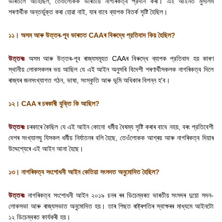
ভাৰতলৈ আহিছিল
,
তেওঁলোকক ভাৰতীয় নাগৰিকত্ব প্রদান কৰা। এই আইনত মুসলিম
শৰণাৰ্থীক অন্তর্ভুক্ত কৰা হোৱা নাই
,
যাৰ বাবে ব্যাপক বিতর্ক সৃষ্টি হৈছিল।
১১। অসম আৰু উত্তৰ-পূব ভাৰতত
CAA
ৰ বিৰুদ্ধে প্রতিবাদ কিয় হৈছিল
?
উত্তৰঃ
অসম আৰু উত্তৰ-পূব ৰাজ্যসমূহত
CAA
ৰ বিৰুদ্ধে ব্যাপক প্রতিবাদ হয় কাৰণ
স্থানীয় লোকসকলৰ ভয় আছিল যে এই আইন অনুসৰি বিদেশী শৰণাৰ্থীসকলক নাগৰিকত্ব দিলে
ৰাজ্যৰ জনসংখ্যাগত গঠন
,
ভাষা
,
সংস্কৃতি আৰু ভূমি অধিকাৰ বিপন্ন হ
'
ব।
১২।
CAA
ৰ চৰকাৰী যুক্তি কি আছিল
?
উত্তৰঃ
চৰকাৰে কৈছিল যে এই আইন কোনো ধর্মীয় বৈষম্য সৃষ্টি কৰাৰ বাবে নহয়
,
বৰং প্রতিবেশী
দেশৰ সংখ্যালঘু যিসকল ধর্মীয় নির্যাতনৰ বলি হৈছে
,
তেওঁলোকক আশ্ৰয় আৰু নাগৰিকত্ব দিয়াৰ
উদ্দেশ্যেৰে এই আইন আনা হৈছে।
১৩। নাগৰিকত্ব সংশোধনী আইন কেতিয়া সংসদত অনুমোদিত হৈছিল
?
উত্তৰঃ
নাগৰিকত্ব সংশোধনী আইন ২০১৯ চনৰ ৰৰ ডিচেম্বৰত ভাৰতীয় সংসদৰ দুয়ো সদন-
লোকসভা আৰু ৰাজ্যসভাত অনুমোদিত হয়। তাৰ পিছত ৰাষ্ট্ৰপতিৰ স্বাক্ষৰৰ মাধ্যমে আইনটো
১২ ডিচেম্বৰত কাৰ্যকৰী হয়।