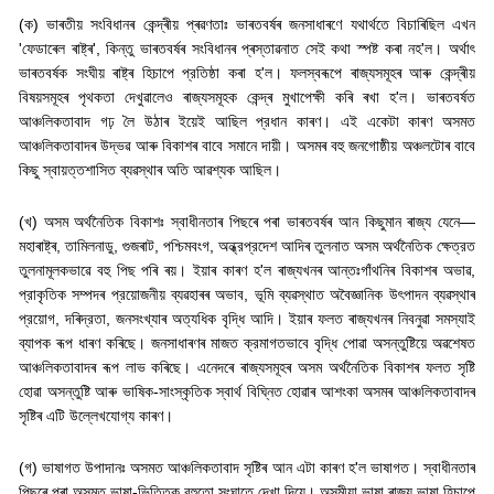
(
ক) ভাৰতীয় সংবিধানৰ কেন্দ্ৰীয় প্ৰৱণতাঃ ভাৰতবৰ্ষৰ জনসাধাৰণে যথার্থতে বিচাৰিছিল এখন
'
ফেডাৰেল ৰাষ্ট্ৰ
',
কিন্তু ভাৰতবৰ্ষৰ সংবিধানৰ প্ৰস্তাৱনাত সেই কথা স্পষ্ট কৰা নহ
'
ল। অর্থাৎ
ভাৰতবৰ্ষক সংঘীয় ৰাষ্ট্ৰ হিচাপে প্রতিষ্ঠা কৰা হ
'
ল। ফলস্বৰূপে ৰাজ্যসমূহৰ আৰু কেন্দ্ৰীয়
বিষয়সমূহৰ পৃথকতা দেখুৱালেও ৰাজ্যসমূহক কেন্দ্ৰ মুখাপেক্ষী কৰি ৰখা হ
'
ল। ভাৰতবৰ্ষত
আঞ্চলিকতাবাদ গঢ় লৈ উঠাৰ ইয়েই আছিল প্রধান কাৰণ। এই একেটা কাৰণ অসমত
আঞ্চলিকতাবাদৰ উদ্ভৱ আৰু বিকাশৰ বাবে সমানে দায়ী। অসমৰ বহু জনগোষ্ঠীয় অঞ্চলটোৰ বাবে
কিছু স্বায়ত্তশাসিত ব্যৱস্থাৰ অতি আৱশ্যক আছিল।
(
খ) অসম অর্থনৈতিক বিকাশঃ স্বাধীনতাৰ পিছৰে পৰা ভাৰতবৰ্ষৰ আন কিছুমান ৰাজ্য যেনে—
মহাৰাষ্ট্ৰ
,
তামিলনাডু
,
গুজৰাট
,
পশ্চিমবংগ
,
অন্ধ্রপ্রদেশ আদিৰ তুলনাত অসম অর্থনৈতিক ক্ষেত্রত
তুলনামূলকভাৱে বহু পিছ পৰি ৰয়। ইয়াৰ কাৰণ হ
'
ল ৰাজ্যখনৰ আন্তঃগাঁথনিৰ বিকাশৰ অভাৱ
,
প্রাকৃতিক সম্পদৰ প্রয়োজনীয় ব্যৱহাৰৰ অভাব
,
ভূমি ব্যৱস্থাত অবৈজ্ঞানিক উৎপাদন ব্যৱস্থাৰ
প্রয়োগ
,
দৰিদ্রতা
,
জনসংখ্যাৰ অত্যধিক বৃদ্ধি আদি। ইয়াৰ ফলত ৰাজ্যখনৰ নিবনুৱা সমস্যাই
ব্যাপক ৰূপ ধাৰণ কৰিছে। জনসাধাৰণৰ মাজত ক্রমাগতভাবে বৃদ্ধি পোৱা অসন্তুষ্টিয়ে অৱশেষত
আঞ্চলিকতাবাদৰ ৰূপ লাভ কৰিছে। এনেদৰে ৰাজ্যসমূহৰ অসম অর্থনৈতিক বিকাশৰ ফলত সৃষ্টি
হোৱা অসন্তুষ্টি আৰু ভাষিক-সাংস্কৃতিক স্বার্থ বিঘ্নিত হোৱাৰ আশংকা অসমৰ আঞ্চলিকতাবাদৰ
সৃষ্টিৰ এটি উল্লেখযোগ্য কাৰণ।
(
গ) ভাষাগত উপাদানঃ অসমত আঞ্চলিকতাবাদ সৃষ্টিৰ আন এটা কাৰণ হ
'
ল ভাষাগত। স্বাধীনতাৰ
পিছৰে পৰা অসমত ভাষা-ভিত্তিক বহুতো সংঘাতে দেখা দিয়ে। অসমীয়া ভাষা ৰাজ্য ভাষা হিচাপে