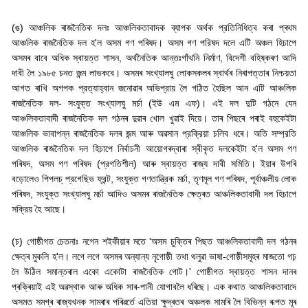
(
ঙ) আঞ্চলিক ৰাজনৈতিক দলঃ আঞ্চলিকতাবাদক ব্যাপক অর্থক প্রতিনিধিত্ব কৰা প্ৰথম
আঞ্চলিক ৰাজনৈতিক দল হ
'
ল অসম গণ পৰিষদ। অসম গণ পরিষদ দলে এটি অঞ্চল হিচাপে
অসমৰ বাবে অধিক স্বায়ত্ত শাসন
,
অর্থনৈতিক আন্তঃগাঁথনি নির্মাণ
,
বিদেশী বহিষ্কৰণ আদি
দাবী লৈ ১৯৮৫ চনত জন্ম লাভকবে। অসমৰ সংখ্যালঘু লোকসকলৰ স্বাৰ্থৰ নিৰাপত্তাৰ নিশ্চয়তা
আগত ৰাখি অগপক প্রত্যাহ্বান জনোৱাৰ অভিপ্রায় লৈ গঠিত হৈছিল আন এটি আঞ্চলিক
ৰাজনৈতিক দল- সংযুক্ত সংখ্যালঘু মর্চা (ইউ এম এফ)। এই দল দুটি গঠনে যেন
আঞ্চলিকতাবাদী ৰাজনৈতিক দল গঠনৰ দুৱাৰ খোল খুৱাই দিয়ে। তাৰ পিছৰে পৰাই বহুকেইটা
আঞ্চলিক ভাবাপন্ন ৰাজনৈতিক দলৰ জন্ম আৰু অৱসান প্রক্রিয়া চলিব ধৰে। অতি সম্প্রতি
আঞ্চলিক ৰাজনৈতিক দল হিচাপে নির্বাচনী আয়োগৰদ্বাৰা স্বীকৃত দলকেইটা হ
'
ল অসম গণ
পৰিষদ
,
অসম গণ পৰিষদ (প্রগতিশীল) আৰু স্বায়ত্ত ৰাজ্য দাবী সমিতি। ইয়াৰ উপৰি
বড়োলেও পিপলচ্ প্রগেছিভ ফ্রন্ট
,
সংযুক্ত গণতান্ত্রিক মৰ্চা
,
তৃণমূল গণ পৰিষদ
,
পূৰ্বাঞ্চলীয় লোক
পৰিষদ
,
সংযুক্ত সংখ্যালঘু মৰ্চা আদিও অসমৰ ৰাজনৈতিক ক্ষেত্ৰত আঞ্চলিকতাবাদী দল হিচাপে
সক্রিয় হৈ আছে।
(
চ) গোষ্ঠীগত চেতনাঃ নগেন শইকীয়াৰ মতে
'
অসম চুক্তিৰ পিছত আঞ্চলিকতাবাদী দল গঠনৰ
ক্ষেত্ৰ মুকলি হ
'
ল। লগে লগে অসমৰ অন্যান্য নৃগোষ্ঠী তথা থলুৱা ভাষা-গোষ্ঠীসমূহৰ মাজতো গঢ়
লৈ উঠিল সমান্তৰাল একো একোটা ৰাজনৈতিক গোট।
'
গোষ্ঠীগত স্বায়ত্ত শাসন দানৰ
প্ৰক্ৰিয়াই এই অৱস্থাক আৰু অধিক সাৰ-পানী যোগাবলৈ ধৰিছে। এক কথাত আঞ্চলিকতাবাদে
অসমত সমগ্ৰ ৰাজ্যখনক সামৰাৰ পৰিৱৰ্তে এতিয়া ক্ষুদ্ৰতৰ অঞ্চলক সামৰি লৈ বিভিন্ন ৰূপত মূৰ