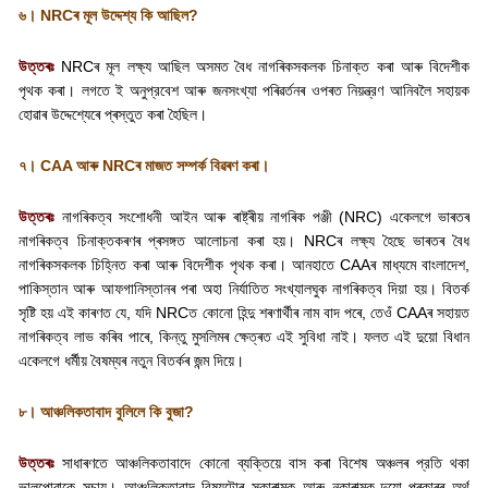
৬।
NRC
ৰ মূল উদ্দেশ্য কি আছিল
?
উত্তৰঃ
NRC
ৰ মূল লক্ষ্য আছিল অসমত বৈধ নাগৰিকসকলক চিনাক্ত কৰা আৰু বিদেশীক
পৃথক কৰা। লগতে ই অনুপ্রবেশ আৰু জনসংখ্যা পৰিৱৰ্তনৰ ওপৰত নিয়ন্ত্রণ আনিবলৈ সহায়ক
হোৱাৰ উদ্দেশ্যেৰে প্ৰস্তুত কৰা হৈছিল।
৭।
CAA
আৰু
NRC
ৰ মাজত সম্পৰ্ক বিৱৰণ কৰা।
উত্তৰঃ
নাগৰিকত্ব সংশোধনী আইন আৰু ৰাষ্ট্ৰীয় নাগৰিক পঞ্জী (
NRC)
একেলগে ভাৰতৰ
নাগৰিকত্ব চিনাক্তকৰণৰ প্ৰসঙ্গত আলোচনা কৰা হয়।
NRC
ৰ লক্ষ্য হৈছে ভাৰতৰ বৈধ
নাগৰিকসকলক চিহ্নিত কৰা আৰু বিদেশীক পৃথক কৰা। আনহাতে
CAA
ৰ মাধ্যমে বাংলাদেশ
,
পাকিস্তান আৰু আফগানিস্তানৰ পৰা অহা নির্যাতিত সংখ্যালঘুক নাগৰিকত্ব দিয়া হয়। বিতর্ক
সৃষ্টি হয় এই কাৰণত যে
,
যদি
NRC
ত কোনো হিন্দু শৰণাৰ্থীৰ নাম বাদ পৰে
,
তেওঁ
CAA
ৰ সহায়ত
নাগৰিকত্ব লাভ কৰিব পাৰে
,
কিন্তু মুসলিমৰ ক্ষেত্ৰত এই সুবিধা নাই। ফলত এই দুয়ো বিধান
একেলগে ধর্মীয় বৈষম্যৰ নতুন বিতৰ্কৰ জন্ম দিয়ে।
৮। আঞ্চলিকতাবাদ বুলিলে কি বুজা
?
উত্তৰঃ
সাধাৰণতে আঞ্চলিকতাবাদে কোনো ব্যক্তিয়ে বাস কৰা বিশেষ অঞ্চলৰ প্রতি থকা
ভালপোৱাকে সূচায়। আঞ্চলিকতাবাদ বিষয়টোৰ সকাৰাত্মক আৰু নকাৰাত্মক-দুয়ো প্ৰকাৰৰ অৰ্থ