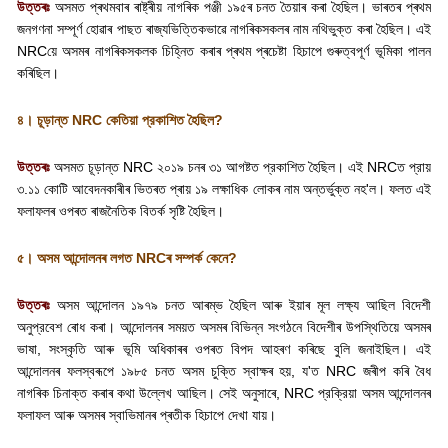
উত্তৰঃ
অসমত প্ৰথমবাৰ ৰাষ্ট্ৰীয় নাগৰিক পঞ্জী ১৯৫ৰ চনত তৈয়াৰ কৰা হৈছিল। ভাৰতৰ প্ৰথম
জনগণনা সম্পূৰ্ণ হোৱাৰ পাছত ৰাজ্যভিত্তিকভাৱে নাগৰিকসকলৰ নাম নথিভুক্ত কৰা হৈছিল। এই
NRC
য়ে অসমৰ নাগৰিকসকলক চিহ্নিত কৰাৰ প্ৰথম প্ৰচেষ্টা হিচাপে গুৰুত্বপূৰ্ণ ভূমিকা পালন
কৰিছিল।
৪। চূড়ান্ত
NRC
কেতিয়া প্রকাশিত হৈছিল
?
উত্তৰঃ
অসমত চূড়ান্ত
NRC
২০১৯ চনৰ ৩১ আগষ্টত প্রকাশিত হৈছিল। এই
NRC
ত প্রায়
৩.১১ কোটি আবেদনকাৰীৰ ভিতৰত প্ৰায় ১৯ লক্ষাধিক লোকৰ নাম অন্তর্ভুক্ত নহ
'
ল। ফলত এই
ফলাফলৰ ওপৰত ৰাজনৈতিক বিতর্ক সৃষ্টি হৈছিল।
৫। অসম আন্দোলনৰ লগত
NRC
ৰ সম্পৰ্ক কেনে
?
উত্তৰঃ
অসম আন্দোলন ১৯৭৯ চনত আৰম্ভ হৈছিল আৰু ইয়াৰ মূল লক্ষ্য আছিল বিদেশী
অনুপ্রবেশ ৰোধ কৰা। আন্দোলনৰ সময়ত অসমৰ বিভিন্ন সংগঠনে বিদেশীৰ উপস্থিতিয়ে অসমৰ
ভাষা
,
সংস্কৃতি আৰু ভূমি অধিকাৰৰ ওপৰত বিপদ আহৰণ কৰিছে বুলি জনাইছিল। এই
আন্দোলনৰ ফলস্বৰূপে ১৯৮৫ চনত অসম চুক্তি স্বাক্ষৰ হয়
,
য
'
ত
NRC
জৰীপ কৰি বৈধ
নাগৰিক চিনাক্ত কৰাৰ কথা উল্লেখ আছিল। সেই অনুসাৰে
, NRC
প্রক্রিয়া অসম আন্দোলনৰ
ফলাফল আৰু অসমৰ স্বাভিমানৰ প্ৰতীক হিচাপে দেখা যায়।