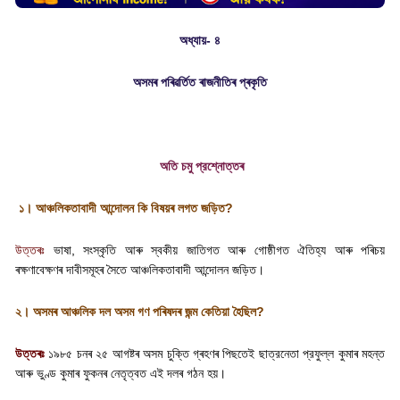
অধ্যায়- ৪
অসমৰ পৰিৱৰ্তিত ৰাজনীতিৰ প্ৰকৃতি
অতি চমু প্রশ্নোত্তৰ
১। আঞ্চলিকতাবাদী আন্দোলন কি বিষয়ৰ লগত জড়িত
?
উত্তৰঃ
ভাষা
,
সংস্কৃতি আৰু স্বকীয় জাতিগত আৰু গোষ্ঠীগত ঐতিহ্য আৰু পৰিচয়
ৰক্ষণাবেক্ষণৰ দাবীসমূহৰ সৈতে আঞ্চলিকতাবাদী আন্দোলন জড়িত।
২। অসমৰ আঞ্চলিক দল অসম গণ পৰিষদৰ জন্ম কেতিয়া হৈছিল
?
উত্তৰঃ
১৯৮৫ চনৰ ২৫ আগষ্টৰ অসম চুক্তি গ্ৰহণৰ পিছতেই ছাত্রনেতা প্রফুল্ল কুমাৰ মহন্ত
আৰু ভুণ্ড কুমাৰ ফুকনৰ নেতৃত্বত এই দলৰ গঠন হয়।