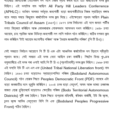
পাহাৰীয়া জিলাবোৰৰ নেতাসকল লগ লাগি নিজৰ স্বাৰ্থ ৰক্ষাৰ বাবে এটি ৰাজনৈতিক দলৰ জন্ম
দিছিল। এই দলটোৰ নাম আছিল
All Party Hill Leaders Conferrence
(APHLC)
।
বর্তমান অসমত সর্ববৃহৎ জনগোষ্ঠী বড়ো জনগোষ্ঠীটোৱে নিজৰ স্থায়িত্ব ৰক্ষাৰ
বাবে সময়ে সময়ে কিছুমান ৰাজনৈতিক দলৰ জন্ম দিছে। এইক্ষেত্রত প্রথম আছিল
Plain
Tribals Council of Assam (
১৯৬৭)। ১৯৭৭ চনৰ নিৰ্বাচনত এই দলে জনতা পার্টীৰ
লগত মিত্ৰতা কৰিছিল আৰু কোকৰাঝাৰ লোকসভাব আসনখন দখল কৰিছিল। ১৯৪৮ চনত
আহোম
,
চাহ শ্রমিক আৰু বিভিন্ন জনগোষ্ঠী লগ লাগি সর্বদল গঠন কৰিছিল। ষাঠিৰ দশকত জন্ম
লাভ কৰিছিল
'
টাই আহোম মংগোলীয় পৰিষদ
'
আৰু
'
ভৈয়াম জনজাতীয় পৰিষদ
' (
পি টি চিএ)।
সেই সময়তে নির্বাচন আয়োগে পি টি চি এক এটা আঞ্চলিক ৰাজনৈতিক দল হিচাপে স্বীকৃতি
প্রদান কৰে। সেই সময়ত এই দলৰ নেতা আছিল চৰণ নাৰ্জাৰী। পিছলৈ বিনয় খুংণ্ডৰ
বসুমতাৰীয়ে এই দলৰ পৰা ওলাই আহি পি টি চি এ (প্রগতিবাদী) দলৰ জন্ম দিছিল। ১৯৬৮ চনত
এই দলটো ইউ টি এন এল এফ (
United Tribal National Liberation front)
নাম
লৈছিল। ১৯৯৩ চনত বড়োলেও স্বায়ত্তশাসিত পৰিষদ (
Bodoland Autonomous
Council)
গঠন হোৱাৰ পিছত
Peoples Democratic Front (PDF)
নামেৰে এটা
বড়ো জনজাতীয় দলে ভুমুকি মাৰিছিল। ২০০৪ চনৰ বড়ো নেতৃবর্গ
,
অসম আৰু ভাৰত চৰকাৰৰ
মাজত হোৱা চুক্তিমর্মে বড়োলেও ক্ষেত্রীয় পৰিষদ (
Bodo Territorial Autonomous
Districts)
সৃষ্টি কৰা হৈছিল। ইয়াৰ পিছত হাগ্রামা মহিলাৰী
,
ৰবিৰাম নাৰ্জাৰী
,
ইউ জি ব্রহ্ম
,
চন্দন ব্রহ্ম আদিৰ নেতৃত্বত বিপি পি এফ (
Bodoland Peoples Progressive
Front)
গঠিত হৈছিল।