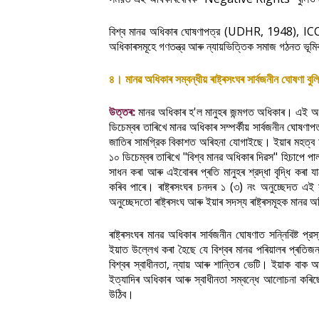
(
UDHR, 1948), IC
বিশ্ব
মানৱ
অধিকাৰ
ঘোষণাপত্র
অধিকাৰসমূহে
গণতন্ত্র
আৰু
ন্যায়ভিত্তিক
সমাজ
গঠনত
ভূমি
।
৪
মানৱ
অধিকাৰ
সম্বন্ধীয়
ৰাষ্ট্ৰসংঘৰ
সাৰ্বজনীন
ঘোষণা
বুল
:
'
।
উত্তৰ
মানৱ
অধিকাৰ
হ
ল
মানুহৰ
জন্মগত
অধিকাৰ
এই
অ
ডিচেম্বৰ
তাৰিখে
মানৱ
অধিকাৰ
সম্পৰ্কীয়
সার্বজনীন
ঘোষণাপত
।
জাতিৰ
সামগ্রিক
বিকাশত
অৰিহনা
যোগাইছে
ইয়াৰ
মহত্ব
"
"
১০
ডিচেম্বৰ
তাৰিখে
বিশ্ব
মানৱ
অধিকাৰ
দিৱস
হিচাপে
পা
সাধন
কৰা
আৰু
এইবোৰৰ
প্ৰতি
মানুহৰ
শ্রদ্ধা
বৃদ্ধি
কৰা
য
।
(
)
কৰিব
পাৰে
ৰাষ্ট্ৰসংঘৰ
চনদৰ
১
৩
নং
অনুচ্ছেদত
এই
অনুচ্ছেদতো
ৰাষ্ট্ৰসংঘ
আৰু
ইয়াৰ
সদস্য
ৰাষ্ট্ৰসমূহক
মানৱ
অধ
ৰাষ্ট্ৰসংঘৰ
মানৱ
অধিকাৰ
সাৰ্বজনীন
ঘোষণাত
সন্নিবিষ্ট
প্রস
ইয়াত
উল্লেখ
কৰা
হৈছে
যে
বিশ্বৰ
মানৱ
পৰিয়ালৰ
প্ৰতিজ
,
।
বিশ্বৰ
স্বাধীনতা
ন্যায়
আৰু
শান্তিৰ
ভেটি
ইয়াক
বাক
আ
ইত্যাদিৰ
অধিকাৰ
আৰু
স্বাধীনতা
সম্বন্ধে
আলোচনা
কৰিছ
।
উঠিব