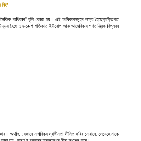
?
য
কি
"
।
জনৈতিক
অধিকাৰ
বুলি
কোৱা
হয়
এই
অধিকাৰসমূহৰ
লক্ষ্য
হৈছেব্যক্তিগত
-
উদ্ভৱ
হৈছে
১৭
১৮শ
শতিকাত
ইউৰোপ
আৰু
আমেৰিকাৰ
গণতান্ত্রিক
বিপ্লৱৰ
।
,
,
কাৰ
অৰ্থাৎ
চৰকাৰে
নাগৰিকৰ
স্বাধীনতা
সীমিত
কৰিব
নোৱাৰে
সেয়েহে
একে
-
।
কোৱা
হয়
কাৰণ
ই
চৰকাৰৰ
হস্তক্ষেপৰ
সীমা
স্থাপন
কৰে