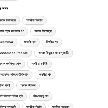
ৰ অসম
সমৰ দিৱসসমূহ
অসমীয়া কিতাপ
হজ লভ্য বন দৰবৰ গুণ
অসমৰ জিলাসমূহ
Grammar
সমাৰ্থক শব্দ
বিপৰীত শব্দ
Assamese People
অসমৰ কিছুমান ধানৰ প্ৰজাতি
সমৰ জনপ্ৰিয় লোক
অসমীয়া কাহিনী
াৰতবৰ্ষৰ প্ৰৱিত্ৰ তীৰ্থস্থান
অসমীয়া শব্দ
াক্য ৰচনা
অসমৰ উদ্ভিদ
ম্পিউটাৰত আঁকা ছবি
জীৱ-জন্তু নাম
ণিতৰ সূত্ৰাৱলী
অসমীয়া সঁজুলি
অসমীয়া ব্যাকৰণ