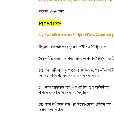
।
উত্তৰঃ
১৯৬৮
চনত
চমু
প্রশ্নোত্তৰ
।
।
১
মানৱ
অধিকাৰৰ
প্ৰধান
বৈশিষ্ট্য
কেইটামান
উল্লেখ
কৰা
:
'
-
উত্তৰ
মানৱ
অধিকাৰৰ
প্ৰধান
কেইটামান
বৈশিষ্ট্য
হ
ল
(
)
'
।
ক
অবিচ্ছিন্নতা
হ
ল
মানৱ
অধিকাৰৰ
প্ৰধান
বৈশিষ্ট্য
জাত
(
)
খ
মানৱ
অধিকাৰসমূহ
প্রত্যেক
ব্যক্তিৰেই
প্রাকৃতিক
অধি
।
কোনেও
আইন
প্রণয়ন
কৰি
বঢ়াব
বা
কমাব
নোৱাৰে
(
)
'
।
গ
মানৱ
অধিকাৰৰ
আন
এক
বৈশিষ্ট্য
হ
ল
সার্বজনীনতা
।
পৃথিৱীৰ
সকলো
ব্যক্তিৰ
বাবেই
বিদ্যামান
(
)
'
ঘ
মানৱ
অধিকাৰৰ
আন
এক
উল্লেখযোগ্য
বৈশিষ্ট্য
হ
ল
।
সলনি
কৰিব
নোৱাৰে