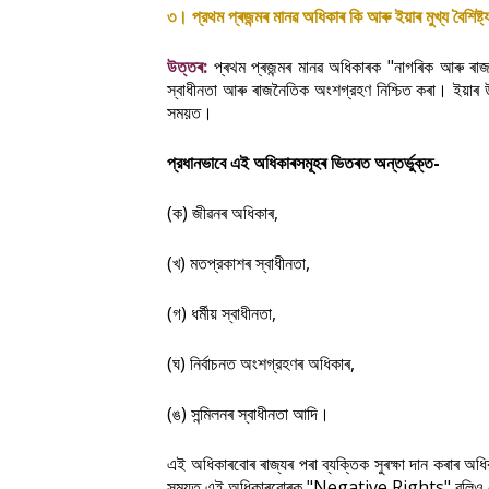
।
৩
প্রথম
প্ৰজন্মৰ
মানৱ
অধিকাৰ
কি
আৰু
ইয়াৰ
মুখ্য
বৈশিষ্ট্
:
"
উত্তৰ
প্ৰথম
প্ৰজন্মৰ
মানৱ
অধিকাৰক
নাগৰিক
আৰু
ৰা
।
স্বাধীনতা
আৰু
ৰাজনৈতিক
অংশগ্রহণ
নিশ্চিত
কৰা
ইয়াৰ
।
সময়ত
-
প্রধানভাবে
এই
অধিকাৰসমূহৰ
ভিতৰত
অন্তর্ভুক্ত
(
)
,
ক
জীৱনৰ
অধিকাৰ
(
)
,
খ
মতপ্রকাশৰ
স্বাধীনতা
(
)
,
গ
ধর্মীয়
স্বাধীনতা
(
)
,
ঘ
নির্বাচনত
অংশগ্রহণৰ
অধিকাৰ
(
)
।
ঙ
সন্মিলনৰ
স্বাধীনতা
আদি
এই
অধিকাৰবোৰ
ৰাজ্যৰ
পৰা
ব্যক্তিক
সুৰক্ষা
দান
কৰাৰ
অধি
"
Negative Rights"
সময়ত
এই
অধিকাৰবোৰক
বুলিও