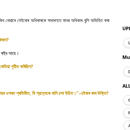
কিব
নোৱাৰে
সেইবোৰ
অধিকাৰকে
সাধাৰণতে
মানৱ
অধিকাৰ
বুলি
অভিহিত
কৰা
UP
?
িমান
।
ৰাষ্ট্র
আছে
Mu
?
কেতিয়া
গৃহীত
কৰিছিল
AL
,
।
"-
?
যায়ৰ
ওপৰত
প্ৰতিষ্ঠিত
যি
প্রত্যেকে
মানি
চলা
উচিত
এইষাৰ
কাৰ
উক্তি