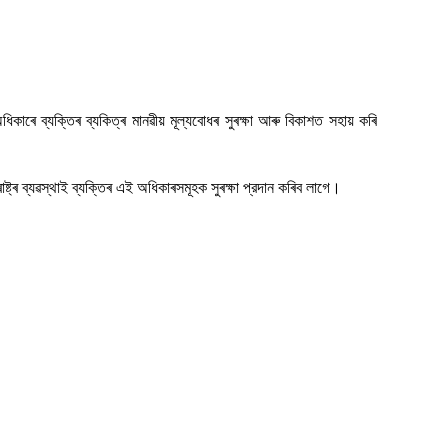
ধিকাৰে
ব্যক্তিৰ
ব্যকিত্ৰ
মানৱীয়
মূল্যবোধৰ
সুৰক্ষা
আৰু
বিকাশত
সহায়
কৰি
।
াষ্ট্ৰ
ব্যৱস্থাই
ব্যক্তিৰ
এই
অধিকাৰসমূহক
সুৰক্ষা
প্রদান
কৰিব
লাগে