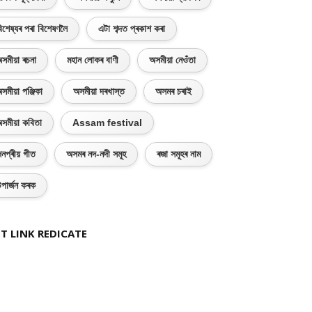
িশেষ্যৰ পৰা বিশেষণলৈ
এটা শব্দত প্ৰকাশ কৰা
সমীয়া ৰচনা
মহান লোকৰ বাণী
অসমীয়া নেওঁতা
সমীয়া পঞ্জিকা
অসমীয়া দৰখাস্ত
অসমৰ চৰাই
সমীয়া কবিতা
Assam festival
নপ্ৰীয় গীত
অসমৰ নদ-নদী সমূহ
ৰজা সমূহৰ নাম
পাৰ্জন কৰক
T LINK REDICATE