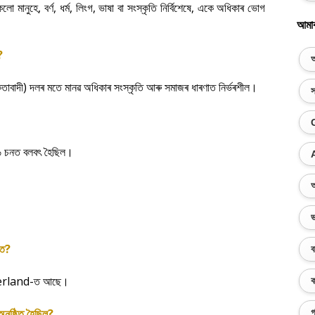
,
,
,
,
,
কলো
মানুহে
বর্ণ
ধর্ম
লিংগ
ভাষা
বা
সংস্কৃতি
নির্বিশেষে
একে
অধিকাৰ
ভোগ
আমা
?
অ
)
।
তাবাদী
দলৰ
মতে
মানৱ
অধিকাৰ
সংস্কৃতি
আৰু
সমাজৰ
ধাৰণাত
নিৰ্ভৰশীল
স
।
৬
চনত
বলবৎ
হৈছিল
অ
ভ
?
ত
ব
erland-
।
ক
ত
আছে
?
গ
অনুষ্ঠিত
হৈছিল