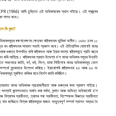
CPR (1966)
।
আদি
চুক্তিত
এই
অধিকাৰবোৰ
স্থান
পাইছে
এই
প্ৰজন্মৰ
।
কা
পালন
কৰে
?
িলে
কি
বুজা
।
ধিকাৰসমূহৰ
ৰক্ষণাবেক্ষণৰ
ক্ষেত্ৰত
ৰাষ্ট্ৰসংঘৰ
ভূমিকা
অসীম
১৯৪৮
চনৰ
১০
।
্র
খন
ৰাষ্ট্ৰসংঘৰ
সাধাৰণ
সভাই
প্রকাশ
কৰে
এই
ঐতিহাসিক
ঘোষণাই
মানৱ
আৰু
গুৰুত্ব
উপলদ্ধি
কৰি
ৰাষ্ট্ৰসংঘ
আৰু
ইয়াৰ
সদস্য
ৰাষ্ট্ৰসমূহে
প্রতি
বছৰে
।
'
লন
কৰি
আহিছে
ৰাষ্ট্ৰসংঘৰ
প্রধান
উদ্দেশ্য
হ
ল
মানৱ
অধিকাৰ
সমূহৰ
উন্নতি
,
,
,
,
াতে
সকলোৱে
জাতি
বর্ণ
ধর্ম
লিংগ
ভাষা
নির্বিশেষে
মানৱ
অধিকাৰসমূহ
ভোগ
।
সম্পৰ্কে
সুন্দৰভাৱে
উল্লেখ
কৰিছে
ইয়াৰোপৰি
ৰাষ্ট্ৰসংঘৰ
৫৫
আৰু
৫৬
নং
।
িকাৰসমূহ
সুৰক্ষিত
কৰিবৰ
বাবে
নিৰ্দেশ
জাৰি
কৰিছিল
।
্তাৱনাত
মানৱ
অধিকাৰৰ
প্রয়োজনীয়তা
আৰু
গুৰুত্বৰ
কথা
প্রকাশ
পাইছে
,
'
ন
সদস্যই
জন্মগতভাবে
অর্জন
কৰা
মৰ্যদা
সন্মান
আৰু
অভিন্ন
অধিকাৰেই
হ
ল
,
,
ৰু
বিশ্বাসৰ
স্বাধীনতা
ত্ৰাসৰ
পৰা
স্বাধীনতা
নিস্পেষনৰ
বিৰুদ্ধে
স্বাধীনতা
ে
যাৰ
জৰিয়তে
বিশ্বৰ
ৰাষ্ট্ৰসমূহৰ
মাজত
বন্ধুত্বপূর্ণ
সম্পর্ক
স্থাপন
সম্ভৱ
হৈ