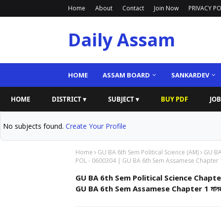
Home
About
Contact
Join Now
PRIVACY PO
Daily Assam
HOME
ASSAM BOARD
SANKARDEV
HOME
DISTRICT ▾
SUBJECT ▾
BUY PDF
JOB
No subjects found.
Create Your Profile
Home
GU BA 6th Sem Political Science (AM)
GU BA 
POL - 0600304 | GU BA 6th Sem Assamese Chapter 1 মানৱ অ
GU BA 6th Sem Political Science Chapte
GU BA 6th Sem Assamese Chapter 1 মানৱ অধিকা