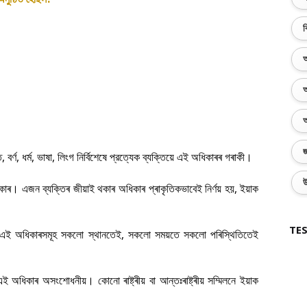
ব
অ
অ
অ
জ
,
,
,
,
।
ি
বর্ণ
ধর্ম
ভাষা
লিংগ
নির্বিশেষে
প্রত্যেক
ব্যক্তিয়ে
এই
অধিকাৰৰ
গৰাকী
উ
।
,
কাৰ
এজন
ব্যক্তিৰ
জীয়াই
থকাৰ
অধিকাৰ
প্ৰাকৃতিকভাবেই
নির্ণয়
হয়
ইয়াক
TES
,
এই
অধিকাৰসমূহ
সকলো
স্থানতেই
সকলো
সময়তে
সকলো
পৰিস্থিতিতেই
।
এই
অধিকাৰ
অসংশোধনীয়
কোনো
ৰাষ্ট্ৰীয়
বা
আন্তঃৰাষ্ট্ৰীয়
সম্মিলনে
ইয়াক