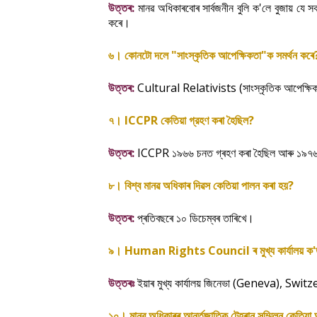
:
'
উত্তৰ
মানৱ
অধিকাৰবোৰ
সাৰ্বজনীন
বুলি
ক
লে
বুজায়
যে
স
।
কৰে
।
"
"
৬
কোনটো
দলে
সাংস্কৃতিক
আপেক্ষিকতা
ক
সমর্থন
কৰে
:
Cultural Relativists (
উত্তৰ
সাংস্কৃতিক
আপেক্ষিক
।
ICCPR
?
৭
কেতিয়া
গ্রহণ
কৰা
হৈছিল
:
ICCPR
উত্তৰ
১৯৬৬
চনত
গ্ৰহণ
কৰা
হৈছিল
আৰু
১৯৭
।
?
৮
বিশ্ব
মানৱ
অধিকাৰ
দিৱস
কেতিয়া
পালন
কৰা
হয়
:
।
উত্তৰ
প্ৰতিবছৰে
১০
ডিচেম্বৰ
তাৰিখে
।
Human Rights Council
'
৯
ৰ
মুখ্য
কার্যালয়
ক
(
Geneva), Switz
উত্তৰঃ
ইয়াৰ
মুখ্য
কার্যালয়
জিনেভা
।
১০
মানৱ
অধিকাৰৰ
আর্ন্তজাতিক
টেহৰান
সম্মিলন
কেতিয়া