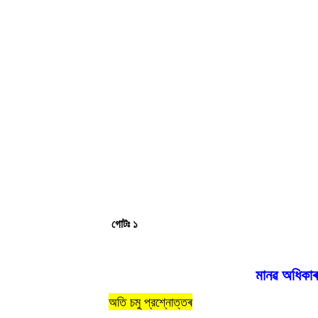
গোটঃ ১
মানৱ অধিকাৰ 
অতি
চমু
প্রশ্নোত্তৰ