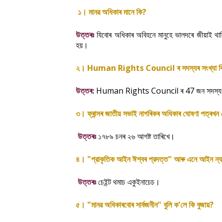
।
?
১
মানৱ
অধিকাৰ
মানে
কি
উত্তৰঃ
যিবোৰ
অধিকাৰ
অবিহনে
মানুহে
ভালদৰে
জীয়াই
থা
।
হয়
।
Human Rights Council
২
ৰ
সদস্যৰ
সংখ্যা
ক
:
Human Rights Council
47
উত্তৰ
ৰ
জন
সদস্য
।
৩
ফ্ৰান্সৰ
জাতীয়
সভাই
নাগৰিকৰ
অধিকাৰ
ঘোষণা
পত্ৰখন
।
উত্তৰঃ
১৭৮৯
চনৰ
২৬
আগষ্ট
তাৰিখে
।
"
"
৪
প্রাকৃতিক
আইন
ঈশ্বৰ
প্রদত্ত
আৰু
এনে
আইন
ন্
।
উত্তৰঃ
চেইন্ট
থমাচ
একুইনাচেচ
।
"
"
'
?
৫
মানৱ
অধিকাৰবোৰ
সাৰ্বজনীন
বুলি
ক
লে
কি
বুজায়