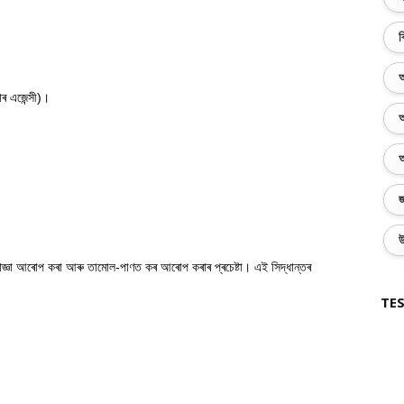
ব
অ
িয়াৰ এজেন্সী)
।
অ
অ
জ
উ
াজ্ঞা আৰোপ কৰা আৰু তামোল-পাণত কৰ আৰোপ কৰাৰ প্ৰচেষ্টা। এই সিদ্ধান্তৰ
TES