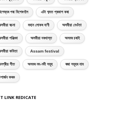
িশেষ্যৰ পৰা বিশেষণলৈ
এটা শব্দত প্ৰকাশ কৰা
সমীয়া ৰচনা
মহান লোকৰ বাণী
অসমীয়া নেওঁতা
সমীয়া পঞ্জিকা
অসমীয়া দৰখাস্ত
অসমৰ চৰাই
সমীয়া কবিতা
Assam festival
নপ্ৰীয় গীত
অসমৰ নদ-নদী সমূহ
ৰজা সমূহৰ নাম
পাৰ্জন কৰক
T LINK REDICATE