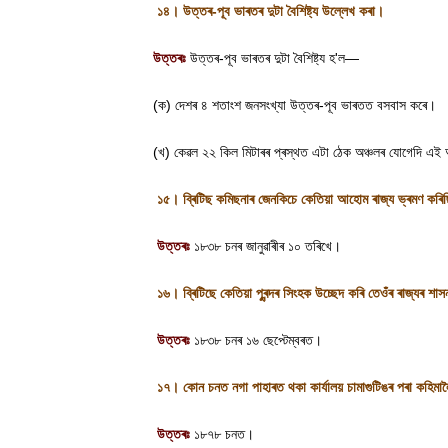
১৪। উত্তৰ-পূব ভাৰতৰ দুটা বৈশিষ্ট্য উল্লেখ কৰা
।
উত্তৰঃ
উত্তৰ-পূব ভাৰতৰ দুটা বৈশিষ্ট্য হ
'
ল—
(
ক) দেশৰ ৪ শতাংশ জনসংখ্যা উত্তৰ-পূব ভাৰতত বসবাস কৰে
।
(
খ) কেৱল ২২ কিল মিটাৰৰ প্ৰস্থত এটা ঠেক অঞ্চলৰ যোগেদি এই
১৫। ব্ৰিটিছ কমিছনাৰ জেনকিচে কেতিয়া আহোম ৰাজ্য ভ্ৰমণ কৰি
উত্তৰঃ
১৮৩৮ চনৰ জানুৱাৰীৰ ১০ তৰিখে
।
১৬। ব্ৰিটিছে কেতিয়া পুৰন্দৰ সিংহক উচ্ছেদ কৰি তেওঁৰ ৰাজ্যৰ শা
উত্তৰঃ
১৮৩৮ চনৰ ১৬ ছেপ্টেম্বৰত
।
১৭। কোন চনত নগা পাহাৰত থকা কাৰ্যালয় চামাগুটিঙৰ পৰা কহিমালৈ
উত্তৰঃ
১৮৭৮ চনত
।