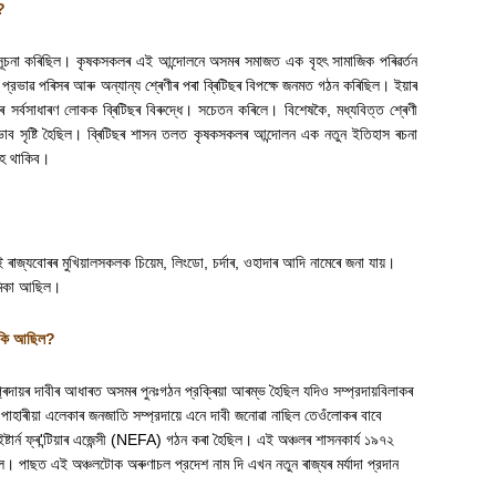
?
গৰ সূচনা কৰিছিল। কৃষকসকলৰ এই আন্দোলনে অসমৰ সমাজত এক বৃহৎ সামাজিক পৰিৱৰ্তন
াৱ পৰিসৰ আৰু অন্যান্য শ্ৰেণীৰ পৰা ব্ৰিটিছৰ বিপক্ষে জনমত গঠন কৰিছিল। ইয়াৰ
 সৰ্বসাধাৰণ লোকক ব্ৰিটিছৰ বিৰুদ্ধে। সচেতন কৰিলে। বিশেষকৈ
,
মধ্যবিত্ত শ্ৰেণী
ভাব সৃষ্টি হৈছিল। ব্ৰিটিছৰ শাসন তলত কৃষকসকলৰ আন্দোলন এক নতুন ইতিহাস ৰচনা
ৈ থাকিব
।
এই ৰাজ্যবোৰৰ মুখিয়ালসকলক চিয়েম
,
লিংডো
,
চৰ্দাৰ
,
ওহাদাৰ আদি নামেৰে জনা যায়।
মিকা আছিল
।
 কি আছিল
?
্ৰদায়ৰ দাবীৰ আধাৰত অসমৰ পুনঃগঠন প্রক্ৰিয়া আৰম্ভ হৈছিল যদিও সম্প্রদায়বিলাকৰ
পাহাৰীয়া এলেকাৰ জনজাতি সম্প্রদায়ে এনে দাবী জনোৱা নাছিল তেওঁলোকৰ বাবে
ার্ন ফ্ৰ
'
ন্টিয়াৰ এজেন্সী (
NEFA)
গঠন কৰা হৈছিল। এই অঞ্চলৰ শাসনকার্য ১৯৭২
ল। পাছত এই অঞ্চলটোক অৰুণাচল প্রদেশ নাম দি এখন নতুন ৰাজ্যৰ মৰ্যাদা প্রদান