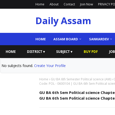
Home
About
Contact
Join Now
PRIVACY PO
Daily Assam
HOME
ASSAM BOARD
SANKARDEV
HOME
DISTRICT ▾
SUBJECT ▾
BUY PDF
JOB
No subjects found.
Create Your Profile
Home
GU BA 6th Semester Political science (AM)
G
Code: POL - 0600104 | GU BA 6th Sem Political science Ch
GU BA 6th Sem Political science Chapte
GU BA 6th Sem Political science Chapter 1 অন