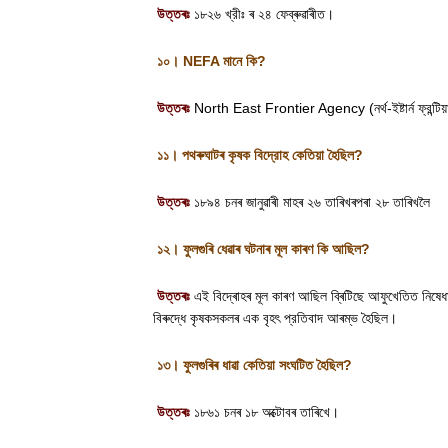
উত্তৰঃ
১৮২৬ খ্রীঃ ৰ ২৪ ফেব্ৰুৱাৰীত
।
১০।
NEFA
মানে কি
?
উত্তৰঃ
North East Frontier Agency (
নর্থ-ইষ্টার্ন ফ্রন্ট
১১। পথৰুঘাটৰ কৃষক বিদ্রোহ কেতিয়া হৈছিল
?
উত্তৰঃ
১৮৯৪ চনৰ জানুৱাৰী মাহৰ ২৬ তাৰিখৰপৰা ২৮ তাৰিখলৈ
১২। ফুলগুৰি ধেৱাৰ ঘটনাৰ মূল কাৰণ কি আছিল
?
উত্তৰঃ
এই বিদ্ৰোহৰ মূল কাৰণ আছিল ব্ৰিটিছে আফুখেতিত নিষেধ
বিৰুদ্ধে কৃষকসকলৰ এক বৃহৎ প্রতিবাদ আৰম্ভ হৈছিল
।
১৩। ফুলগুৰিৰ ধাৱা কেতিয়া সংঘটিত হৈছিল
?
উত্তৰঃ
১৮৬১ চনৰ ১৮ অক্টোবৰ তাৰিখে
।