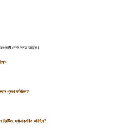
 অঞ্চলটো দেশৰ লগত জড়িত
।
ছিল
?
সনভাৰ গ্ৰহণ কৰিছিল
?
 ব্রিটিছে স্থানান্তৰিত কৰিছিল
?