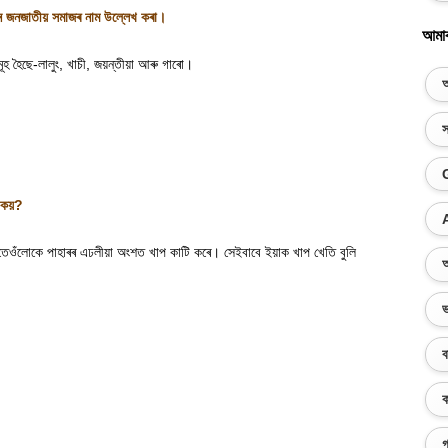
মান জনজাতীয় সমাজৰ নাম উল্লেখ কৰা
।
আমা
ূহ হৈছে-লালুং
,
খাচী
,
জয়ন্তীয়া আৰু গাৰো
।
অ
স
 কয়
?
েওঁলোকে পাহাৰৰ এঢলীয়া অংশত খাপ কাটি কৰে। সেইবাবে ইয়াক খাপ খেতি বুলি
অ
ভ
ব
ক
গ