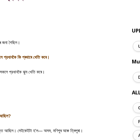
UP
ে জনা গৈছিল
।
প্রধানকৈ কি প্ৰথাৰে খেতি কৰে
।
Mu
কলে প্রধানকৈ ঝুম খেতি কৰে
।
AL
 আছিল
?
ভক্ত আছিল। সেইকেইটা হ
'
ল— অসম
,
মণিপুৰ আৰু ত্ৰিপুৰা
।