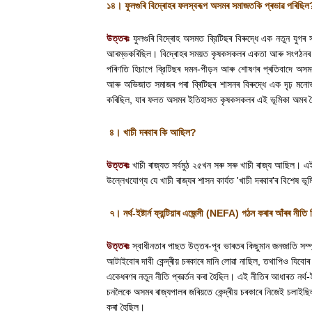
১৪। ফুলগুৰি বিদ্ৰোহৰ ফলস্বৰূপ অসমৰ সমাজতকি প্ৰভাৱ পৰিছিল
উত্তৰঃ
ফুলগুৰি বিদ্ৰোহ অসমত ব্রিটিছৰ বিৰুদ্ধে এক নতুন যু
আৰম্ভকৰিছিল। বিদ্ৰোহৰ সময়ত কৃষকসকলৰ একতা আৰু সংগঠনৰ প্রভ
পৰিণতি হিচাপে ব্রিটিছৰ দমন-পীড়ন আৰু শোষণৰ প্ৰতিবাদে অসমৰ
আৰু অভিজাত সমাজৰ পৰা ব্ৰিটিছৰ শাসনৰ বিৰুদ্ধে এক দৃঢ় মনো
কৰিছিল
,
যাৰ ফলত অসমৰ ইতিহাসত কৃষকসকলৰ এই ভূমিকা অমৰ হ
৪। খাচী দৰবাৰ কি আছিল
?
উত্তৰঃ
খাচী ৰাজ্যত সৰ্বমুঠ ২৫খন সৰু সৰু খাচী ৰাজ্য আছিল। 
উল্লেখযোগ্য যে খাচী ৰাজ্যৰ শাসন কার্যত
'
খাচী দৰবাৰ
'
ৰ বিশেষ ভূ
৭। নর্থ-ইষ্টার্ন ফ্রন্টিয়াৰ এজেন্সী (
NEFA)
গঠন কৰাৰ আঁৰৰ নীতি
উত্তৰঃ
স্বাধীনতাৰ পাছত উত্তৰ-পূব ভাৰতৰ কিছুমান জনজাতি সম্প
আটাইবোৰ দাবী কেন্দ্ৰীয় চৰকাৰে মানি লোৱা নাছিল
,
তথাপিও যিবোৰ 
একেধৰণৰ নতুন নীতি প্ৰৱৰ্তন কৰা হৈছিল। এই নীতিৰ আধাৰত নর্থ-ইষ্ট
চনলৈকে অসমৰ ৰাজ্যপালৰ জৰিয়তে কেন্দ্ৰীয় চৰকাৰে নিজেই চলাইছি
কৰা হৈছিল
।