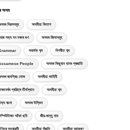
ৰ অসম
সমৰ দিৱসসমূহ
অসমীয়া কিতাপ
হজ লভ্য বন দৰবৰ গুণ
অসমৰ জিলাসমূহ
Grammar
সমাৰ্থক শব্দ
বিপৰীত শব্দ
Assamese People
অসমৰ কিছুমান ধানৰ প্ৰজাতি
সমৰ জনপ্ৰিয় লোক
অসমীয়া কাহিনী
াৰতবৰ্ষৰ প্ৰৱিত্ৰ তীৰ্থস্থান
অসমীয়া শব্দ
াক্য ৰচনা
অসমৰ উদ্ভিদ
ম্পিউটাৰত আঁকা ছবি
জীৱ-জন্তু নাম
ণিতৰ সূত্ৰাৱলী
অসমীয়া সঁজুলি
অসমীয়া ব্যাকৰণ