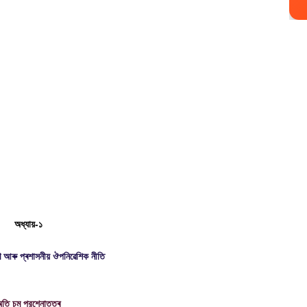
অধ্যায়-১
ৰণ আৰু প্ৰশাসনীয় ঔপনিৱেশিক নীতি
তি চমু প্রশ্নোত্তৰ