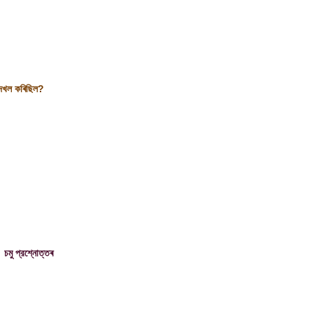
 দখল কৰিছিল
?
চমু প্রশ্নোত্তৰ