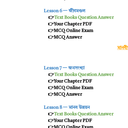
Lesson 6 一
জীবমণ্ডল
👉
Text Books Question Answer
👉
Your Chapter PDF
👉MCQ Online Exam
👉MCQ Answer
মানবী
Lesson 7 一
জনসংখ্যা
👉
Text Books Question Answer
👉
Your Chapter PDF
👉MCQ Online Exam
👉MCQ Answer
Lesson 8 一
মানব উন্নয়ন
👉
Text Books Question Answer
👉Your Chapter PDF
👉MCQ Online Exam