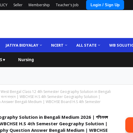
LICY
Seller
Membership
Teacher's Job
Login / Sign Up
JATIYA BIDYALAY
NCERT
ALL STATE
WB SOLUTI
S ▾
Nursing
West Bengal Class 12 4th Semester Geography Solution in Bengali
ল সমাধান বাংলা মাধ্যমে | WBCHSE H.S 4th Semester Geography Solution |
n Answer Bengali Medium | WBCHSE Board H.S 4th Semester
aphy Solution in Bengali Medium 2026 | পশ্চিমবঙ্গ
ংলা মাধ্যমে | WBCHSE H.S 4th Semester Geography Solution |
aphy Question Answer Bengali Medium | WBCHSE