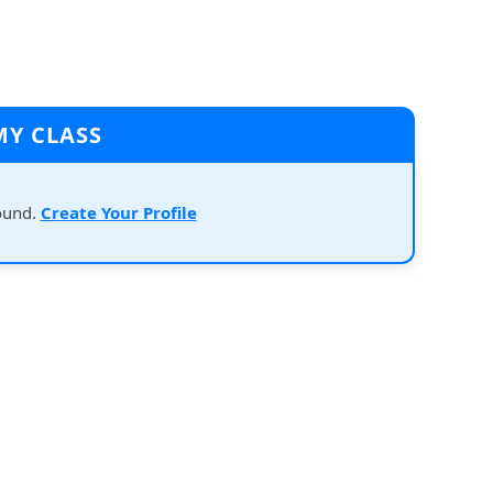
MY CLASS
ound.
Create Your Profile