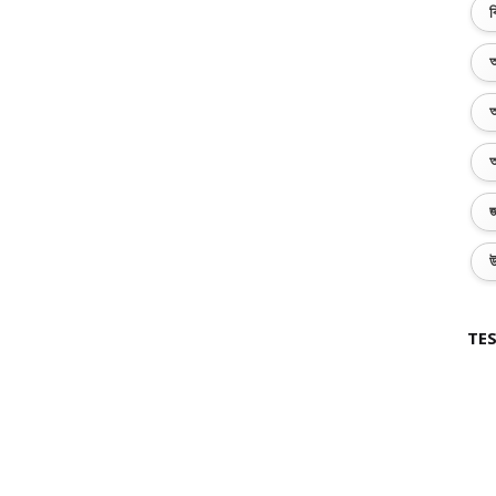
ব
অ
অ
অ
জ
উ
TES