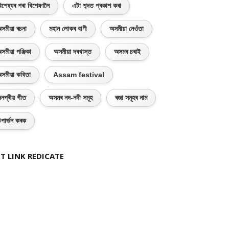
িশেষ্যৰ পৰা বিশেষণলৈ
এটা শব্দত প্ৰকাশ কৰা
সমীয়া ৰচনা
মহান লোকৰ বাণী
অসমীয়া নেওঁতা
সমীয়া পঞ্জিকা
অসমীয়া দৰখাস্ত
অসমৰ চৰাই
সমীয়া কবিতা
Assam festival
নপ্ৰীয় গীত
অসমৰ নদ-নদী সমূহ
ৰজা সমূহৰ নাম
পাৰ্জন কৰক
T LINK REDICATE