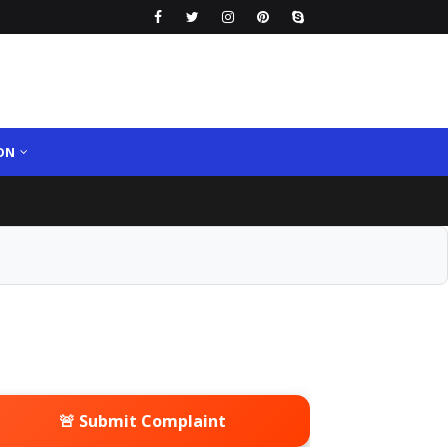
ON
🚨 Submit Complaint