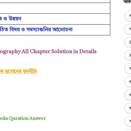
আমা
অ
ি ও উন্নয়ন
স
বাচিত বিষয় ও সমস্য়াগুলির আলোচনা
graphy All Chapter Solution in Details
অ
তিক ভূগোলের মূলনীতি
ভ
ব
ক
ooks Question Answer
গ