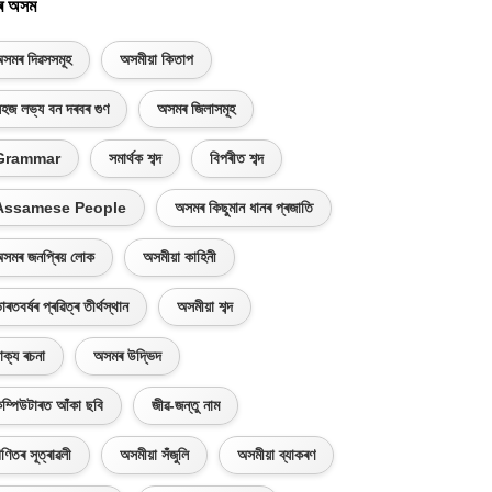
ৰ অসম
সমৰ দিৱসসমূহ
অসমীয়া কিতাপ
হজ লভ্য বন দৰবৰ গুণ
অসমৰ জিলাসমূহ
Grammar
সমাৰ্থক শব্দ
বিপৰীত শব্দ
Assamese People
অসমৰ কিছুমান ধানৰ প্ৰজাতি
সমৰ জনপ্ৰিয় লোক
অসমীয়া কাহিনী
াৰতবৰ্ষৰ প্ৰৱিত্ৰ তীৰ্থস্থান
অসমীয়া শব্দ
াক্য ৰচনা
অসমৰ উদ্ভিদ
ম্পিউটাৰত আঁকা ছবি
জীৱ-জন্তু নাম
ণিতৰ সূত্ৰাৱলী
অসমীয়া সঁজুলি
অসমীয়া ব্যাকৰণ