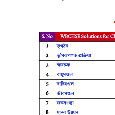
S. No
WBCHSE Solutions for Cla
1
ভূগঠন
2
ভূমিরূপগত প্রক্রিয়া
3
ক্ষয়চক্র
4
বায়ুমণ্ডল
5
বারিমণ্ডল
6
জীবমণ্ডল
7
জনসংখ্য়া
8
মানব উন্নয়ন