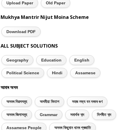
Upload Paper
Old Paper
Mukhya Mantrir Nijut Moina Scheme
Download PDF
ALL SUBJECT SOLUTIONS
Geography
Education
English
Political Science
Hindi
Assamese
আমাৰ অসম
অসমৰ দিৱসসমূহ
অসমীয়া কিতাপ
সহজ লভ্য বন দৰবৰ গুণ
অসমৰ জিলাসমূহ
Grammar
সমাৰ্থক শব্দ
বিপৰীত শব্দ
Assamese People
অসমৰ কিছুমান ধানৰ প্ৰজাতি