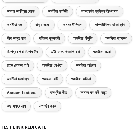
অসমৰ জনপ্ৰিয় লোক
অসমীয়া কাহিনী
ভাৰতবৰ্ষৰ প্ৰৱিত্ৰ তীৰ্থস্থান
অসমীয়া শব্দ
বাক্য ৰচনা
অসমৰ উদ্ভিদ
কম্পিউটাৰত আঁকা ছবি
জীৱ-জন্তু নাম
গণিতৰ সূত্ৰাৱলী
অসমীয়া সঁজুলি
অসমীয়া ব্যাকৰণ
বিশেষ্যৰ পৰা বিশেষণলৈ
এটা শব্দত প্ৰকাশ কৰা
অসমীয়া ৰচনা
মহান লোকৰ বাণী
অসমীয়া নেওঁতা
অসমীয়া পঞ্জিকা
অসমীয়া দৰখাস্ত
অসমৰ চৰাই
অসমীয়া কবিতা
Assam festival
জনপ্ৰীয় গীত
অসমৰ নদ-নদী সমূহ
ৰজা সমূহৰ নাম
উপাৰ্জন কৰক
TEST LINK REDICATE