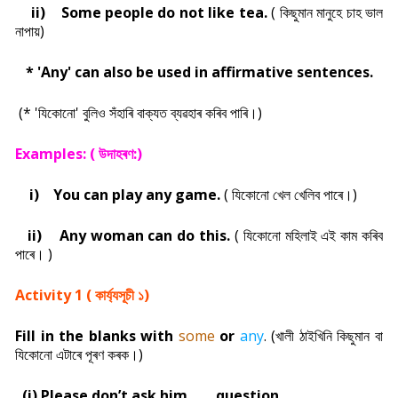
ii)
Some people do not like tea.
( কিছুমান মানুহে চাহ ভাল
নাপায়)
* 'Any' can also be used in affirmative sentences.
(* 'যিকোনো' বুলিও সঁহাৰি বাক্যত ব্যৱহাৰ কৰিব পাৰি।)
Examples: (
উদাহৰণ:)
i)
You can play any game.
( যিকোনো খেল খেলিব পাৰে।)
ii)
Any woman can do this.
( যিকোনো মহিলাই এই কাম কৰিব
পাৰে। )
Activity 1 (
কাৰ্য্যসূচী ১)
Fill in the blanks with
some
or
any
.
(খালী ঠাইখিনি কিছুমান বা
যিকোনো এটাৰে পূৰণ কৰক।)
(i) Please don’t ask him____ question.