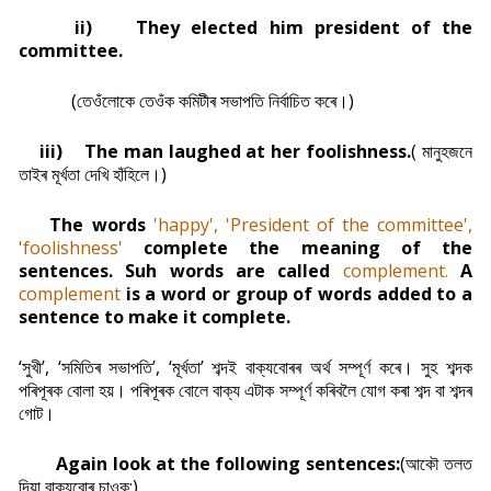
ii)
They elected him president of the
committee.
(তেওঁলোকে তেওঁক কমিটীৰ সভাপতি নিৰ্বাচিত কৰে।)
iii)
The man laughed at her foolishness.
( মানুহজনে
তাইৰ মূৰ্খতা দেখি হাঁহিলে।)
The words
'happy',
'President of the committee',
'foolishness'
complete the meaning of the
sentences. Suh words are called
complement.
A
complement
is a word or group of words
added to a
sentence to make it complete.
‘সুখী’, ‘সমিতিৰ সভাপতি’, ‘মূৰ্খতা’ শব্দই বাক্যবোৰৰ অৰ্থ সম্পূৰ্ণ কৰে। সুহ শব্দক
পৰিপূৰক বোলা হয়। পৰিপূৰক বোলে বাক্য এটাক সম্পূৰ্ণ কৰিবলৈ যোগ কৰা শব্দ বা শব্দৰ
গোট।
Again look at the following sentences:
(আকৌ তলত
দিয়া বাক্যবোৰ চাওক:)