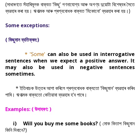
(সাধাৰণতে সঁহাৰিমূলক বাক্যত ‘কিছু’ গণনাযোগ্য আৰু অগণ্য দুয়োটা বিশেষ্যৰ সৈতে
ব্যৱহাৰ কৰা হয়। ঋণাত্মক আৰু প্ৰশ্নবোধক বাক্যত ‘যিকোনো’ ব্যৱহাৰ কৰা হয়।)
Some exceptions:
(
কিছুমান ব্যতিক্ৰম:)
* 'Some'
can also be used in interrogative
sentences when we expect a positive answer. It
may also be used in negative sentences
sometimes.
* ইতিবাচক উত্তৰ আশা কৰিলে প্ৰশ্নবোধক বাক্যতো ‘কিছুমান’ ব্যৱহাৰ কৰিব
পাৰি। ঋণাত্মক বাক্যতো কেতিয়াবা ব্যৱহাৰ হ’ব পাৰে।
Examples: (
উদাহৰণ: )
i)
Will you buy me some books?
( মোক কিতাপ কিছুমান
কিনি দিবানে?)