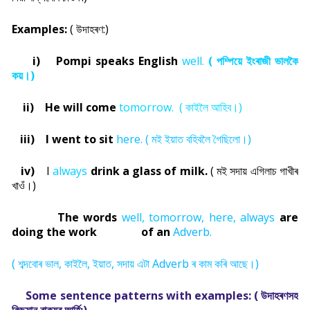
Examples:
( উদাহৰণ:)
i) Pompi speaks English
well.
(
পম্পিয়ে ইংৰাজী ভালকৈ
কয়।)
ii) He will come
tomorrow.
( কাইলৈ আহিব।)
iii) I went to sit
here. ( মই ইয়াত বহিবলৈ গৈছিলো।)
iv)
I
always
drink a glass of milk.
( মই সদায় এগিলাচ গাখীৰ
খাওঁ।)
The words
well, tomorrow, here, always
are
doing the work
of an
Adverb.
( শব্দবোৰ ভাল, কাইলৈ, ইয়াত, সদায় এটা Adverb ৰ কাম কৰি আছে।)
Some sentence patterns with examples: (
উদাহৰণসহ