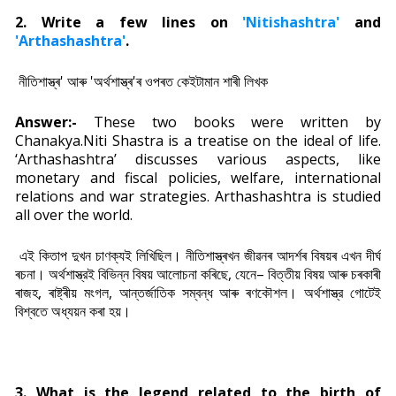
2. Write a few lines on
'Nitishashtra'
and
'Arthashashtra'
.
নীতিশাস্ত্ৰ' আৰু 'অৰ্থশাস্ত্ৰ'ৰ ওপৰত কেইটামান শাৰী লিখক
Answer:-
These two books were written by
Chanakya.Niti Shastra is a treatise on the ideal of life.
‘Arthashashtra’ discusses various aspects, like
monetary and fiscal policies, welfare, international
relations and war strategies. Arthashashtra is studied
all over the world.
এই কিতাপ দুখন চাণক্যই লিখিছিল। নীতিশাস্ত্ৰখন জীৱনৰ আদৰ্শৰ বিষয়ৰ এখন দীৰ্ঘ
ৰচনা। অৰ্থশাস্ত্রই বিভিন্ন বিষয় আলোচনা কৰিছে, যেনে– বিত্তীয় বিষয় আৰু চৰকাৰী
ৰাজহ, ৰাষ্ট্ৰীয় মংগল, আন্তৰ্জাতিক সম্বন্ধ আৰু ৰণকৌশল। অৰ্থশাস্ত্র গোটেই
বিশ্বতে অধ্যয়ন কৰা হয়।
3.
What is the legend related to the birth of