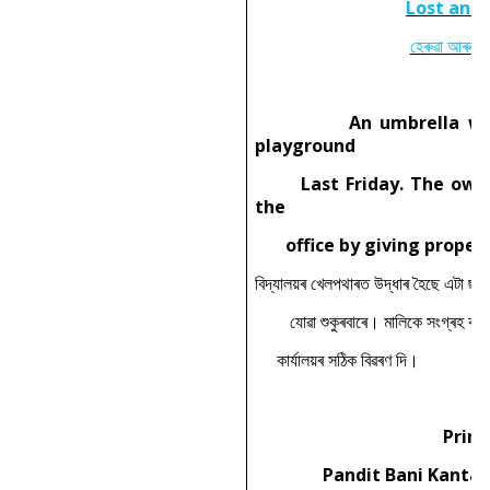
Lost and
হেৰুৱা আৰু প
An umbrella was fo
playground
Last Friday. The owner
the
office by giving proper d
বিদ্যালয়ৰ খেলপথাৰত উদ্ধাৰ হৈছে এটা ছাত
যোৱা শুকুৰবাৰে। মালিকে সংগ্ৰহ কৰিব
কাৰ্যালয়ৰ সঠিক বিৱৰণ দি।
Princi
Pandit Bani Kanta 