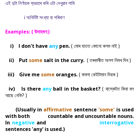
এই দুটা নিৰ্ণায়ক ব্যৱহাৰ কৰি এটা দেখুৱাব পাৰি
i অনিৰ্দিষ্ট সংখ্যা বা পৰিমাণ
Examples: (
উদাহৰণ:)
i) I don't have
any
pen.
(
মোৰ হাতত কোনো কলম নাই )
ii) Put
some
salt in the curry.
(
তৰকাৰীত অলপ নিমখ দিব )
iii) Give me
some
oranges.
(
কমলা কেইটামান দিয়ক )
iv) Is there
any
ball in the basket?
(
বাস্কেটত কিবা বল
আছে নেকি? )
(Usually in
affirmative
sentence
'some'
is used
with both countable and uncountable nouns.
In
negative
and
interrogative
sentences 'any' is used.)