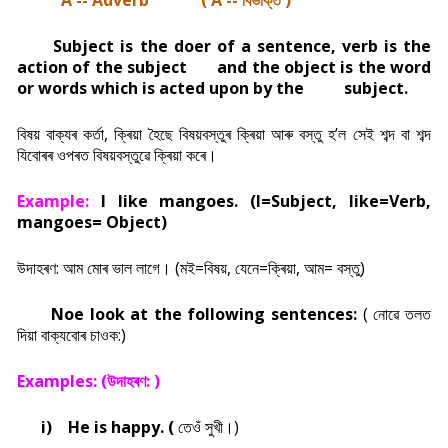
A --
Adverb
( A
-- বিভক্তি )
Subject is the doer of a sentence, verb is the
action of the subject
and the object is the word
or words which is acted upon by the
subject.
বিষয় বাক্যৰ কৰ্তা, ক্ৰিয়া হৈছে বিষয়বস্তুৰ ক্ৰিয়া আৰু বস্তু হ’ল সেই শব্দ বা শব্দ
যিবোৰৰ ওপৰত বিষয়বস্তুৱে ক্ৰিয়া কৰে।
Example:
I like mangoes. (I=Subject, like=Verb,
mangoes= Object)
উদাহৰণ: আম মোৰ ভাল লাগে। (মই=বিষয়, যেনে=ক্ৰিয়া, আম= বস্তু)
Noe look at the following sentences:
( নোৱে তলত
দিয়া বাক্যবোৰ চাওক:)
Examples: (উদাহৰণ: )
i)
He is happy. (
তেওঁ সুখী।)