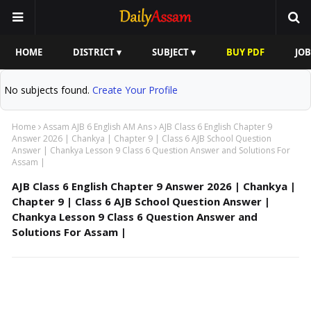
HOME
DISTRICT ▾
SUBJECT ▾
BUY PDF
JOB
No subjects found.
Create Your Profile
Home
Assam AJB 6 English AM Ans
AJB Class 6 English Chapter 9
Answer 2026 | Chankya | Chapter 9 | Class 6 AJB School Question
Answer | Chankya Lesson 9 Class 6 Question Answer and Solutions For
Assam |
AJB Class 6 English Chapter 9 Answer 2026 | Chankya |
Chapter 9 | Class 6 AJB School Question Answer |
Chankya Lesson 9 Class 6 Question Answer and
Solutions For Assam |