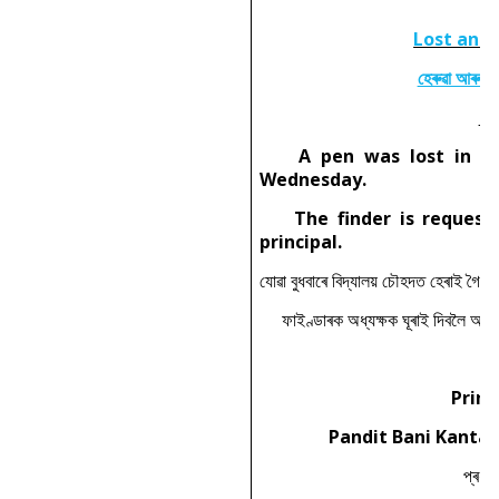
Lost and
হেৰুৱা আৰু প
A pen was lost in the
Wednesday.
The finder is requested
principal.
যোৱা বুধবাৰে বিদ্যালয় চৌহদত হেৰাই গৈ
ফাইণ্ডাৰক অধ্যক্ষক ঘূৰাই দিবলৈ অনু
Princi
Pandit Bani Kanta 
প্ৰধান