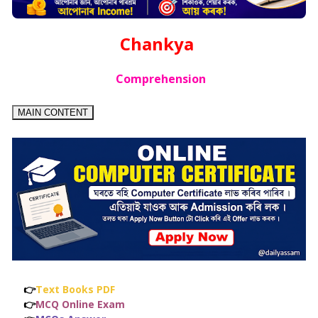
Chankya
Comprehension
MAIN CONTENT
👉
Text Books PDF
👉
MCQ Online Exam