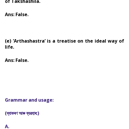
of Takshashila.
Ans: False.
(e) ‘Arthashastra’ is a treatise on the ideal way of
life.
Ans: False.
Grammar and usage:
(
ব্যাকৰণ আৰু ব্যৱহাৰ:)
A.