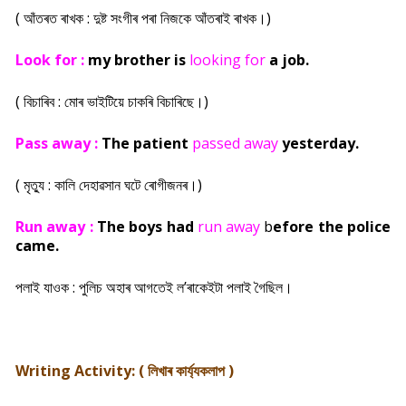
( আঁতৰত ৰাখক : দুষ্ট সংগীৰ পৰা নিজকে আঁতৰাই ৰাখক।)
Look for :
my brother is
looking for
a job.
( বিচাৰিব : মোৰ ভাইটিয়ে চাকৰি বিচাৰিছে।)
Pass away :
The patient
passed away
yesterday.
( মৃত্যু : কালি দেহাৱসান ঘটে ৰোগীজনৰ।)
Run away :
The boys had
run away
b
efore the police
came.
পলাই যাওক : পুলিচ অহাৰ আগতেই ল’ৰাকেইটা পলাই গৈছিল।
Writing Activity: (
লিখাৰ কাৰ্য্যকলাপ )