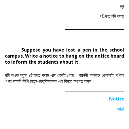
প্ৰধান
পণ্ডিত বনি কান্ত কা
Suppose you have lost a pen in the school
campus. Write a notice to hang on the notice board
to inform the students about it.
ধৰি লওক স্কুল চৌহদত কলম এটা হেৰাই গৈছে। জাননী ফলকত ওলোমাই থ’বলৈ
এখন জাননী লিখি ছাত্ৰ-ছাত্ৰীসকলক এই বিষয়ে অৱগত কৰক।
Notice 
জাননী বৰ