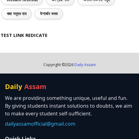
ৰজা সমূহৰ নাম
উপাৰ্জন কৰক
TEST LINK REDICATE
Copyright ©
2026
Daily Assam
Daily
Assam
We are providing something unique, useful and fun.
By giving students instant solutions to doubts, we aim
to make every student self-sufficient.
dailyassamofficial@gmail.com
Quick Links