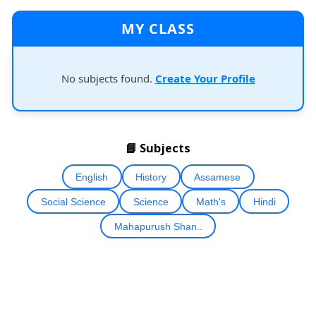
MY CLASS
No subjects found.
Create Your Profile
📘 Subjects
English
History
Assamese
Social Science
Science
Math's
Hindi
Mahapurush Shan..