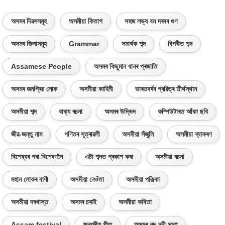
অসমৰ দিৱসসমূহ
অসমীয়া কিতাপ
সহজ লভ্য বন দৰবৰ গুণ
অসমৰ জিলাসমূহ
Grammar
সমাৰ্থক শব্দ
বিপৰীত শব্দ
Assamese People
অসমৰ কিছুমান ধানৰ প্ৰজাতি
অসমৰ জনপ্ৰিয় লোক
অসমীয়া কাহিনী
ভাৰতবৰ্ষৰ প্ৰৱিত্ৰ তীৰ্থস্থান
অসমীয়া শব্দ
বাক্য ৰচনা
অসমৰ উদ্ভিদ
কম্পিউটাৰত আঁকা ছবি
জীৱ-জন্তু নাম
গণিতৰ সূত্ৰাৱলী
অসমীয়া সঁজুলি
অসমীয়া ব্যাকৰণ
বিশেষ্যৰ পৰা বিশেষণলৈ
এটা শব্দত প্ৰকাশ কৰা
অসমীয়া ৰচনা
মহান লোকৰ বাণী
অসমীয়া নেওঁতা
অসমীয়া পঞ্জিকা
অসমীয়া দৰখাস্ত
অসমৰ চৰাই
অসমীয়া কবিতা
Assam festival
জনপ্ৰীয় গীত
অসমৰ নদ-নদী সমূহ