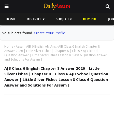
HOME
DISTRICT ▾
SUBJECT ▾
BUY PDF
JOB
No subjects found.
Create Your Profile
Home
Assam AJB 6 English AM Ans
AJB Class 6 English Chapter 8
Answer 2026 | Little Silver Fishes | Chapter 8 | Class 6 AJB School
Question Answer | Little Silver Fishes Lesson 8 Class 6 Question Answer
and Solutions For Assam |
AJB Class 6 English Chapter 8 Answer 2026 | Little
Silver Fishes | Chapter 8 | Class 6 AJB School Question
Answer | Little Silver Fishes Lesson 8 Class 6 Question
Answer and Solutions For Assam |