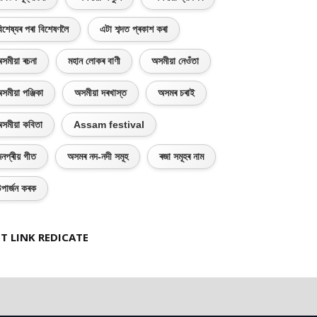
িশেষ্যৰ পৰা বিশেষণলৈ
এটা শব্দত প্ৰকাশ কৰা
সমীয়া ৰচনা
মহান লোকৰ বাণী
অসমীয়া নেওঁতা
সমীয়া পঞ্জিকা
অসমীয়া দৰখাস্ত
অসমৰ চৰাই
সমীয়া কবিতা
Assam festival
নপ্ৰীয় গীত
অসমৰ নদ-নদী সমূহ
ৰজা সমূহৰ নাম
পাৰ্জন কৰক
T LINK REDICATE