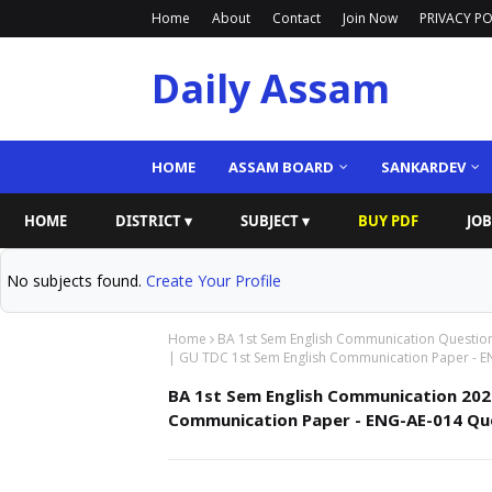
Home
About
Contact
Join Now
PRIVACY PO
Daily Assam
HOME
ASSAM BOARD
SANKARDEV
HOME
DISTRICT ▾
SUBJECT ▾
BUY PDF
JOB
No subjects found.
Create Your Profile
Home
BA 1st Sem English Communication Questio
| GU TDC 1st Sem English Communication Paper - 
BA 1st Sem English Communication 202
Communication Paper - ENG-AE-014 Qu