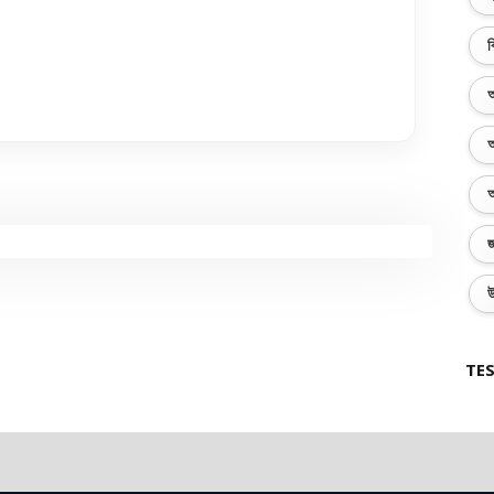
ব
অ
অ
অ
জ
উ
TES