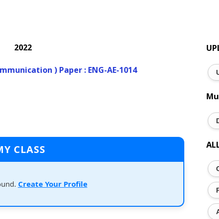
2022
UP
mmunication ) Paper : ENG-AE-1014
Mu
AL
MY CLASS
ound.
Create Your Profile