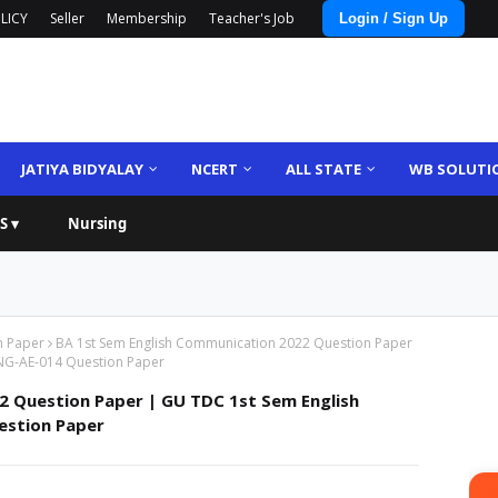
LICY
Seller
Membership
Teacher's Job
Login / Sign Up
JATIYA BIDYALAY
NCERT
ALL STATE
WB SOLUTI
S ▾
Nursing
n Paper
BA 1st Sem English Communication 2022 Question Paper
ENG-AE-014 Question Paper
2 Question Paper | GU TDC 1st Sem English
estion Paper