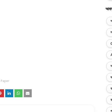
আমা
অ
স
অ
ভ
 Paper
ব
ক
গ