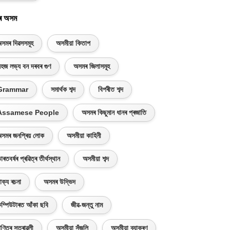
ৰ অসম
সমৰ দিৱসসমূহ
অসমীয়া কিতাপ
হজ লভ্য বন দৰবৰ গুণ
অসমৰ জিলাসমূহ
Grammar
সমাৰ্থক শব্দ
বিপৰীত শব্দ
Assamese People
অসমৰ কিছুমান ধানৰ প্ৰজাতি
সমৰ জনপ্ৰিয় লোক
অসমীয়া কাহিনী
াৰতবৰ্ষৰ প্ৰৱিত্ৰ তীৰ্থস্থান
অসমীয়া শব্দ
াক্য ৰচনা
অসমৰ উদ্ভিদ
ম্পিউটাৰত আঁকা ছবি
জীৱ-জন্তু নাম
ণিতৰ সূত্ৰাৱলী
অসমীয়া সঁজুলি
অসমীয়া ব্যাকৰণ