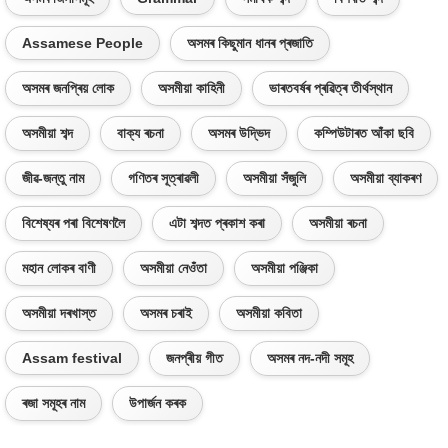
Assamese People
অসমৰ কিছুমান ধানৰ প্ৰজাতি
অসমৰ জনপ্ৰিয় লোক
অসমীয়া কাহিনী
ভাৰতবৰ্ষৰ প্ৰৱিত্ৰ তীৰ্থস্থান
অসমীয়া শব্দ
বাক্য ৰচনা
অসমৰ উদ্ভিদ
কম্পিউটাৰত আঁকা ছবি
জীৱ-জন্তু নাম
গণিতৰ সূত্ৰাৱলী
অসমীয়া সঁজুলি
অসমীয়া ব্যাকৰণ
বিশেষ্যৰ পৰা বিশেষণলৈ
এটা শব্দত প্ৰকাশ কৰা
অসমীয়া ৰচনা
মহান লোকৰ বাণী
অসমীয়া নেওঁতা
অসমীয়া পঞ্জিকা
অসমীয়া দৰখাস্ত
অসমৰ চৰাই
অসমীয়া কবিতা
Assam festival
জনপ্ৰীয় গীত
অসমৰ নদ-নদী সমূহ
ৰজা সমূহৰ নাম
উপাৰ্জন কৰক