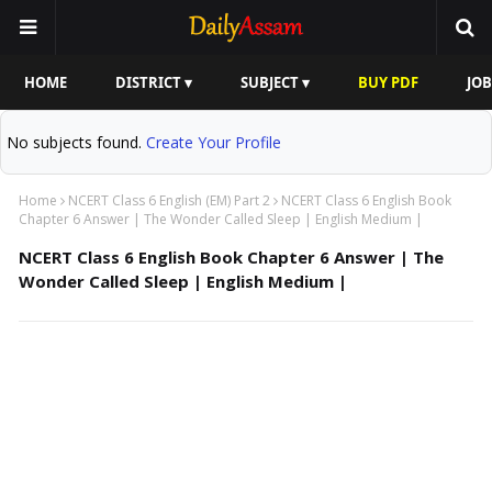
HOME
DISTRICT ▾
SUBJECT ▾
BUY PDF
JOB
No subjects found.
Create Your Profile
Home
NCERT Class 6 English (EM) Part 2
NCERT Class 6 English Book
Chapter 6 Answer | The Wonder Called Sleep | English Medium |
NCERT Class 6 English Book Chapter 6 Answer | The
Wonder Called Sleep | English Medium |