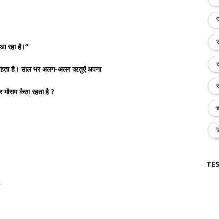
ব
অ
त आ रहा है।“
অ
 रहता है। साल भर अलग-अलग ऋतुऐं अपना
অ
भर मौसम कैसा रहता है ?
জ
উ
TES
।