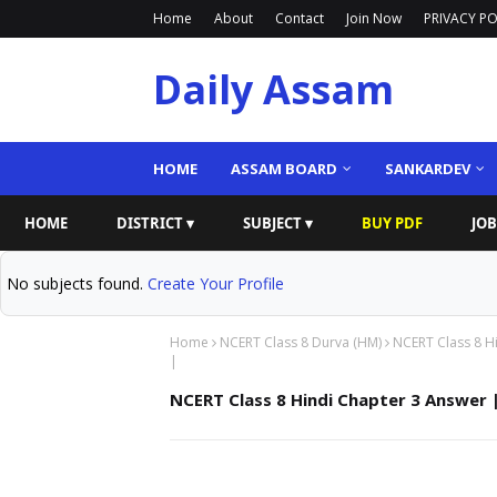
Home
About
Contact
Join Now
PRIVACY PO
Daily Assam
HOME
ASSAM BOARD
SANKARDEV
HOME
DISTRICT ▾
SUBJECT ▾
BUY PDF
JOB
No subjects found.
Create Your Profile
Home
NCERT Class 8 Durva (HM)
NCERT Class 8 Hind
|
NCERT Class 8 Hindi Chapter 3 Answer | "दूर्