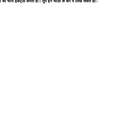
 की चीजें इकट्ठा करता हो। तुम इन चीज़ों के बारे में लिख सकते हो:-