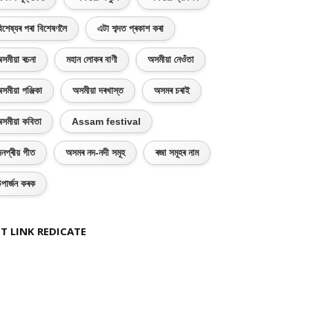
িশেষ্যৰ পৰা বিশেষণলৈ
এটা শব্দত প্ৰকাশ কৰা
সমীয়া ৰচনা
মহান লোকৰ বাণী
অসমীয়া নেওঁতা
সমীয়া পঞ্জিকা
অসমীয়া দৰখাস্ত
অসমৰ চৰাই
সমীয়া কবিতা
Assam festival
নপ্ৰীয় গীত
অসমৰ নদ-নদী সমূহ
ৰজা সমূহৰ নাম
পাৰ্জন কৰক
T LINK REDICATE