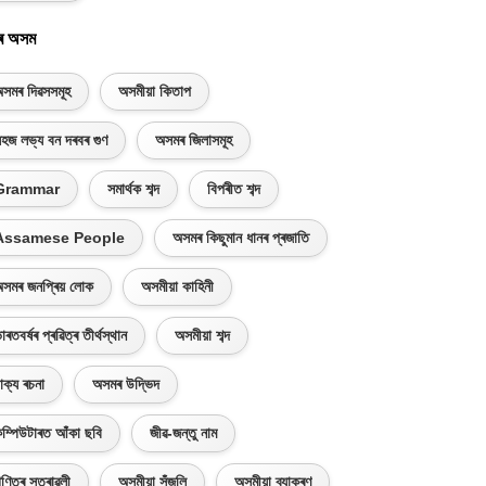
ৰ অসম
সমৰ দিৱসসমূহ
অসমীয়া কিতাপ
হজ লভ্য বন দৰবৰ গুণ
অসমৰ জিলাসমূহ
Grammar
সমাৰ্থক শব্দ
বিপৰীত শব্দ
Assamese People
অসমৰ কিছুমান ধানৰ প্ৰজাতি
সমৰ জনপ্ৰিয় লোক
অসমীয়া কাহিনী
াৰতবৰ্ষৰ প্ৰৱিত্ৰ তীৰ্থস্থান
অসমীয়া শব্দ
াক্য ৰচনা
অসমৰ উদ্ভিদ
ম্পিউটাৰত আঁকা ছবি
জীৱ-জন্তু নাম
ণিতৰ সূত্ৰাৱলী
অসমীয়া সঁজুলি
অসমীয়া ব্যাকৰণ