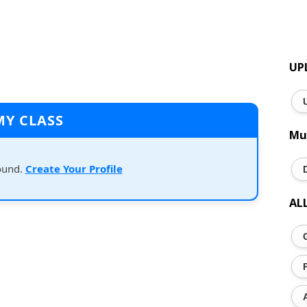
UP
MY CLASS
Mu
ound.
Create Your Profile
AL