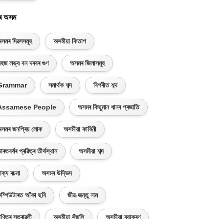
ৰ অসম
সমৰ দিৱসসমূহ
অসমীয়া কিতাপ
হজ লভ্য বন দৰবৰ গুণ
অসমৰ জিলাসমূহ
Grammar
সমাৰ্থক শব্দ
বিপৰীত শব্দ
Assamese People
অসমৰ কিছুমান ধানৰ প্ৰজাতি
সমৰ জনপ্ৰিয় লোক
অসমীয়া কাহিনী
াৰতবৰ্ষৰ প্ৰৱিত্ৰ তীৰ্থস্থান
অসমীয়া শব্দ
াক্য ৰচনা
অসমৰ উদ্ভিদ
ম্পিউটাৰত আঁকা ছবি
জীৱ-জন্তু নাম
ণিতৰ সূত্ৰাৱলী
অসমীয়া সঁজুলি
অসমীয়া ব্যাকৰণ