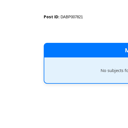
Post ID:
DABP007821
No subjects f