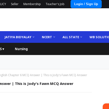
LICY
Seller
Membership
Teacher's Job
Login / Sign Up
JATIYA BIDYALAY
NCERT
ALL STATE
WB SOLUTI
S ▾
Nursing
nglish Chapter 6 MCQ Answer | This is Jody's Fawn MCQ Answer
nswer | This is Jody's Fawn MCQ Answer