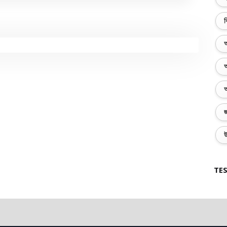
ব
অ
অ
অ
জ
উ
TES