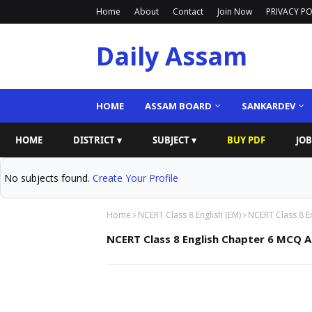
Home
About
Contact
Join Now
PRIVACY PO
Daily Assam
HOME
ASSAM BOARD
SANKARDEV
HOME
DISTRICT ▾
SUBJECT ▾
BUY PDF
JOB
No subjects found.
Create Your Profile
Home
NCERT Class 8 English (EM)
NCERT Class 8 E
NCERT Class 8 English Chapter 6 MCQ A