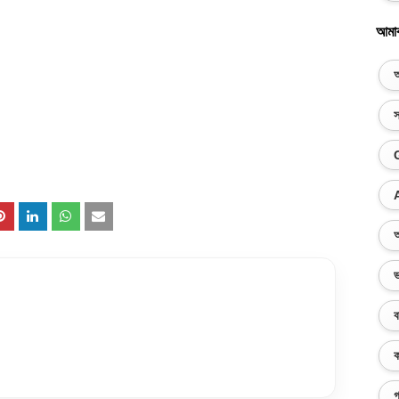
আমা
অ
স
অ
ভ
ব
ক
গ