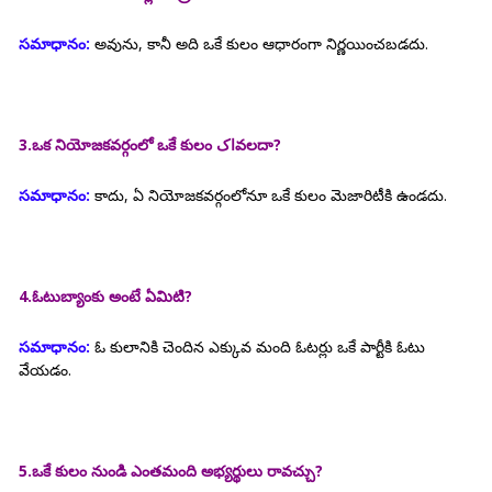
సమాధానం:
అవును, కానీ అది ఒకే కులం ఆధారంగా నిర్ణయించబడదు.
3.ఒక నియోజకవర్గంలో ఒకే కులం اکవలదా?
సమాధానం:
కాదు, ఏ నియోజకవర్గంలోనూ ఒకే కులం మెజారిటీకి ఉండదు.
4.ఓటుబ్యాంకు అంటే ఏమిటి?
సమాధానం:
ఓ కులానికి చెందిన ఎక్కువ మంది ఓటర్లు ఒకే పార్టీకి ఓటు
వేయడం.
5.ఒకే కులం నుండి ఎంతమంది అభ్యర్థులు రావచ్చు?