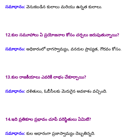
సమాధానం:
వెనుకబడిన కులాలు మరియు ఉన్నత కులాలు.
12.కుల సమూహాలు ఏ ప్రయోజనాల కోసం చర్చలు జరుపుతున్నాయి?
సమాధానం:
అధికారంలో భాగస్వామ్యం, వనరుల ప్రాప్యత, గౌరవం కోసం.
13.కుల రాజకీయాలు ఎవరికీ లాభం చేకూర్చాయి?
సమాధానం:
దళితులు, ఓబీసీలకు మెరుగైన అవకాశం వచ్చింది.
14.ఇది ప్రతికూల ప్రభావం చూపే పరిస్థితులు ఏమిటి?
సమాధానం:
కుల ఆధారంగా ప్రజాస్వామ్యం దెబ్బతిన్నది.