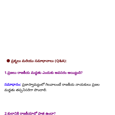
🟣 ప్రశ్నలు మరియు సమాధానాలు (Q&A):
1.ప్రజలు రాజకీయ మద్దతు ఎందుకు అవసరం అయ్యింది?
సమాధానం:
ప్రజాస్వామ్యంలో గెలవాలంటే రాజకీయ నాయకులు ప్రజల
మద్దతు తప్పనిసరిగా పొందాలి.
2.కులానికి రాజకీయాల్లో పాత్ర ఉందా?