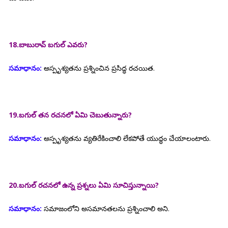
18.బాబురావ్ బగుల్ ఎవరు?
సమాధానం:
అస్పృశ్యతను ప్రశ్నించిన ప్రసిద్ధ రచయిత.
19.బగుల్ తన రచనలో ఏమి చెబుతున్నారు?
సమాధానం:
అస్పృశ్యతను వ్యతిరేకించాలి లేకపోతే యుద్ధం చేయాలంటారు.
20.బగుల్ రచనలో ఉన్న ప్రశ్నలు ఏమి సూచిస్తున్నాయి?
సమాధానం:
సమాజంలోని అసమానతలను ప్రశ్నించాలి అని.