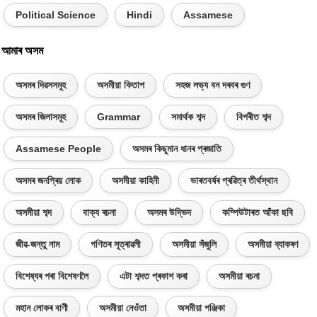
Political Science
Hindi
Assamese
আমাৰ অসম
অসমৰ দিৱসসমূহ
অসমীয়া কিতাপ
সহজ লভ্য বন দৰবৰ গুণ
অসমৰ জিলাসমূহ
Grammar
সমাৰ্থক শব্দ
বিপৰীত শব্দ
Assamese People
অসমৰ কিছুমান ধানৰ প্ৰজাতি
অসমৰ জনপ্ৰিয় লোক
অসমীয়া কাহিনী
ভাৰতবৰ্ষৰ প্ৰৱিত্ৰ তীৰ্থস্থান
অসমীয়া শব্দ
বাক্য ৰচনা
অসমৰ উদ্ভিদ
কম্পিউটাৰত আঁকা ছবি
জীৱ-জন্তু নাম
গণিতৰ সূত্ৰাৱলী
অসমীয়া সঁজুলি
অসমীয়া ব্যাকৰণ
বিশেষ্যৰ পৰা বিশেষণলৈ
এটা শব্দত প্ৰকাশ কৰা
অসমীয়া ৰচনা
মহান লোকৰ বাণী
অসমীয়া নেওঁতা
অসমীয়া পঞ্জিকা