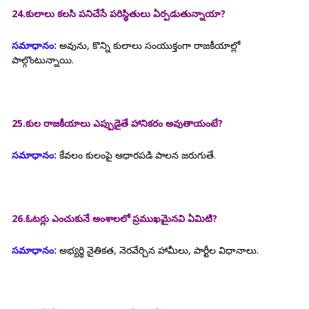
24.కులాలు కలసి పనిచేసే పరిస్థితులు ఏర్పడుతున్నాయా?
సమాధానం:
అవును, కొన్ని కులాలు సంయుక్తంగా రాజకీయాల్లో
పాల్గొంటున్నాయి.
25.కుల రాజకీయాలు ఎప్పుడైతే హానికరం అవుతాయంటే?
సమాధానం:
కేవలం కులంపై ఆధారపడి పాలన జరుగుతే.
26.ఓటర్లు ఎంచుకునే అంశాలలో ప్రముఖమైనవి ఏమిటి?
సమాధానం:
అభ్యర్థి నైతికత, నెరవేర్చిన హామీలు, పార్టీల విధానాలు.