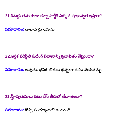
21.ఓటర్లు తమ కులం కన్నా పార్టీకి ఎక్కువ ప్రాధాన్యత ఇస్తారా?
సమాధానం:
చాలాసార్లు అవును.
22.ఆర్థిక పరిస్థితి ఓటింగ్ విధానాన్ని ప్రభావితం చేస్తుందా?
సమాధానం:
అవును, ధనిక–బీదలు భిన్నంగా ఓటు వేయవచ్చు.
23.స్త్రీ–పురుషులు ఓటు వేసే తీరులో తేడా ఉందా?
సమాధానం:
కొన్ని సందర్భాలలో ఉంటుంది.