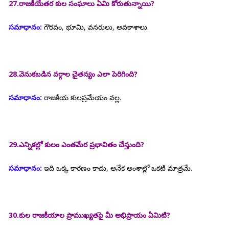
27.రాజకీయేతర కుల సంఘాలు ఏమి కోరుతున్నాయి?
సమాధానం:
గౌరవం, భూమి, వనరులు, అవకాశాలు.
28.వెనుకబడిన వర్గాల చైతన్యం ఎలా పెరిగింది?
సమాధానం:
రాజకీయ కులప్రమేయం వల్ల.
29.ఎన్నికల్లో కులం ఎంతమేర ప్రభావితం చేస్తుంది?
సమాధానం:
ఇది ఒక్క కారణం కాదు, అనేక అంశాల్లో ఒకటి మాత్రమే.
30.కుల రాజకీయాల ప్రాముఖ్యతపై మీ అభిప్రాయం ఏమిటి?