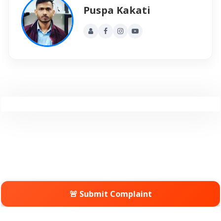
Puspa Kakati
🚨 Submit Complaint