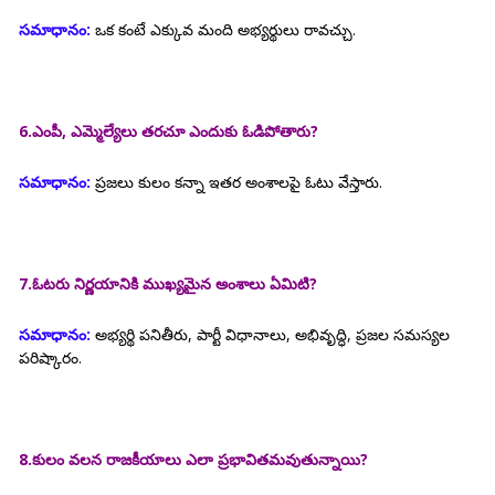
సమాధానం:
ఒక కంటే ఎక్కువ మంది అభ్యర్థులు రావచ్చు.
6.ఎంపీ, ఎమ్మెల్యేలు తరచూ ఎందుకు ఓడిపోతారు?
సమాధానం:
ప్రజలు కులం కన్నా ఇతర అంశాలపై ఓటు వేస్తారు.
7.ఓటరు నిర్ణయానికి ముఖ్యమైన అంశాలు ఏమిటి?
సమాధానం:
అభ్యర్థి పనితీరు, పార్టీ విధానాలు, అభివృద్ధి, ప్రజల సమస్యల
పరిష్కారం.
8.కులం వలన రాజకీయాలు ఎలా ప్రభావితమవుతున్నాయి?