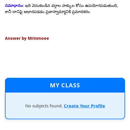
సమాధానం:
ఇది వెనుకబడిన వర్గాల హక్కుల కోసం ఉపయోగపడుతుంది,
కానీ దానిపై ఆధారపడడం ప్రజాస్వామ్యానికి ప్రమాదకరం.
Answer by Mrinmoee
MY CLASS
No subjects found.
Create Your Profile