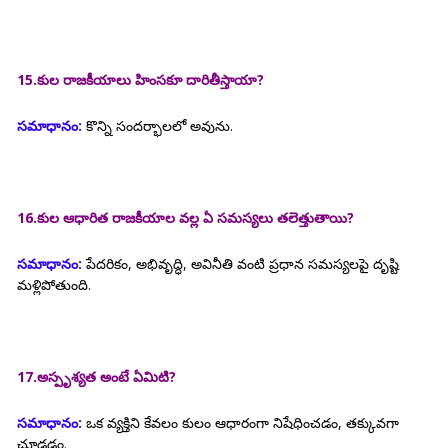
15.కుల రాజకీయాలు హింసకూ దారితీస్తాయా?
సమాధానం:
కొన్ని సందర్భాలలో అవును.
16.కుల ఆధారిత రాజకీయాల వల్ల ఏ సమస్యలు తలెత్తుతాయి?
సమాధానం:
పేదరికం, అభివృద్ధి, అవినీతి వంటి ప్రధాన సమస్యలపై దృష్టి
మళ్లిపోతుంది.
17.అస్పృశ్యత అంటే ఏమిటి?
సమాధానం:
ఒక వ్యక్తిని కేవలం కులం ఆధారంగా నిషేధించడం, తక్కువగా
చూడడం.