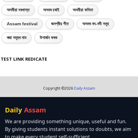
অসমীয়া দৰখাস্ত
অসমৰ চৰাই
অসমীয়া কবিতা
Assam festival
জনপ্ৰীয় গীত
অসমৰ নদ-নদী সমূহ
ৰজা সমূহৰ নাম
উপাৰ্জন কৰক
TEST LINK REDICATE
Copyright ©
2026
Daily Assam
Daily
Assam
We are providing something unique, useful and fun.
By giving students instant solutions to doubts, we aim
to make every student self-sufficient.