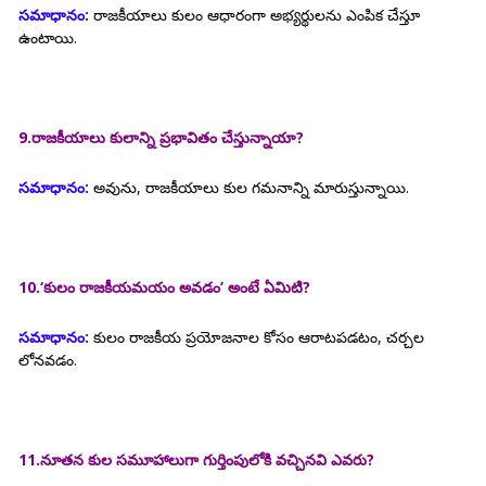
సమాధానం:
రాజకీయాలు కులం ఆధారంగా అభ్యర్థులను ఎంపిక చేస్తూ
ఉంటాయి.
9.రాజకీయాలు కులాన్ని ప్రభావితం చేస్తున్నాయా?
సమాధానం:
అవును, రాజకీయాలు కుల గమనాన్ని మారుస్తున్నాయి.
10.‘కులం రాజకీయమయం అవడం’ అంటే ఏమిటి?
సమాధానం:
కులం రాజకీయ ప్రయోజనాల కోసం ఆరాటపడటం, చర్చల
లోనవడం.
11.నూతన కుల సమూహాలుగా గుర్తింపులోకి వచ్చినవి ఎవరు?