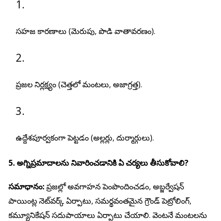
సహజ కారణాలు (మెరుపు, పొడి వాతావరణం).
ప్రజల నిర్లక్ష్యం (చెత్తలో మంటలు, అజాగ్రత్త).
ఉద్దేశపూర్వకంగా పెట్టడం (అల్లర్లు, దుర్మార్గులు).
5. అగ్నిప్రమాదాలను నివారించడానికి ఏ చర్యలు తీసుకోవాలి?
సమాధానం:
ప్రజల్లో అవగాహన పెంపొందించడం, అబ్జర్వేషన్
పాయింట్ల నెట్‌వర్క్ ఏర్పాటు, సమర్థవంతమైన గ్రౌండ్ పెట్రోలింగ్,
కమ్యూనికేషన్ సదుపాయాలు ఏర్పాటు చేయాలి. వెంటనే మంటలను