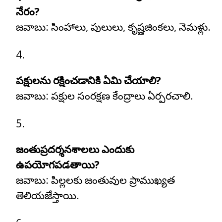
నేరం?
జవాబు:
సింహాలు, పులులు, కృష్ణజింకలు, నెమళ్లు.
పక్షులను రక్షించడానికి ఏమి చేయాలి?
జవాబు:
పక్షుల సంరక్షణ కేంద్రాలు ఏర్పరచాలి.
జంతుప్రదర్శనశాలలు ఎందుకు
ఉపయోగపడతాయి?
జవాబు:
పిల్లలకు జంతువుల ప్రాముఖ్యత
తెలియజేస్తాయి.