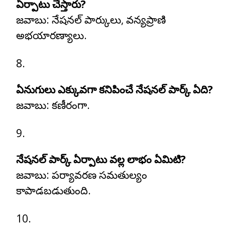
ఏర్పాటు చేస్తారు?
జవాబు:
నేషనల్ పార్కులు, వన్యప్రాణి
అభయారణ్యాలు.
ఏనుగులు ఎక్కువగా కనిపించే నేషనల్ పార్క్ ఏది?
జవాబు:
కణీరంగా.
నేషనల్ పార్క్ ఏర్పాటు వల్ల లాభం ఏమిటి?
జవాబు:
పర్యావరణ సమతుల్యం
కాపాడబడుతుంది.