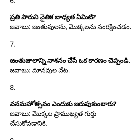
ప్రతి పౌరుని నైతిక బాధ్యత ఏమిటి?
జవాబు:
జంతువులను, మొక్కలను సంరక్షించడం.
జంతుజాలాన్ని నాశనం చేసే ఒక కారణం చెప్పండి.
జవాబు:
మానవుల వేట.
వనమహోత్సవం ఎందుకు జరుపుకుంటారు?
జవాబు:
మొక్కల ప్రాముఖ్యత గుర్తు
చేసుకోవడానికి.