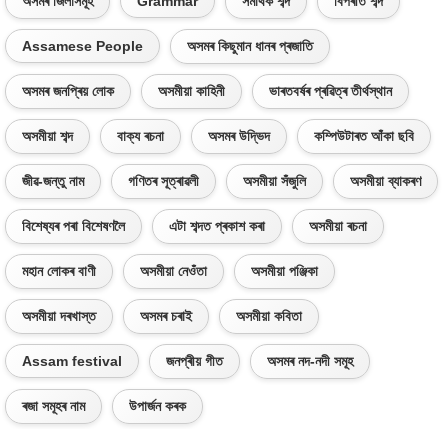
অসমৰ জিলাসমূহ
Grammar
সমাৰ্থক শব্দ
বিপৰীত শব্দ
Assamese People
অসমৰ কিছুমান ধানৰ প্ৰজাতি
অসমৰ জনপ্ৰিয় লোক
অসমীয়া কাহিনী
ভাৰতবৰ্ষৰ প্ৰৱিত্ৰ তীৰ্থস্থান
অসমীয়া শব্দ
বাক্য ৰচনা
অসমৰ উদ্ভিদ
কম্পিউটাৰত আঁকা ছবি
জীৱ-জন্তু নাম
গণিতৰ সূত্ৰাৱলী
অসমীয়া সঁজুলি
অসমীয়া ব্যাকৰণ
বিশেষ্যৰ পৰা বিশেষণলৈ
এটা শব্দত প্ৰকাশ কৰা
অসমীয়া ৰচনা
মহান লোকৰ বাণী
অসমীয়া নেওঁতা
অসমীয়া পঞ্জিকা
অসমীয়া দৰখাস্ত
অসমৰ চৰাই
অসমীয়া কবিতা
Assam festival
জনপ্ৰীয় গীত
অসমৰ নদ-নদী সমূহ
ৰজা সমূহৰ নাম
উপাৰ্জন কৰক