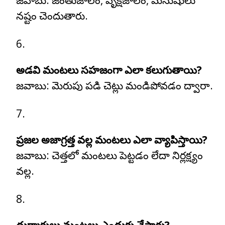
జవాబు:
జంతుజాలం, వృక్షజాలం, మనుషులు
నష్టం చెందుతారు.
అడవి మంటలు సహజంగా ఎలా కలుగుతాయి?
జవాబు:
మెరుపు పడి చెట్లు మండిపోవడం ద్వారా.
ప్రజల అజాగ్రత్త వల్ల మంటలు ఎలా వ్యాపిస్తాయి?
జవాబు:
చెత్తలో మంటలు పెట్టడం లేదా నిర్లక్ష్యం
వల్ల.