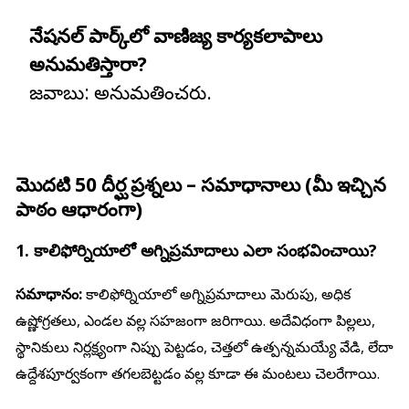
నేషనల్ పార్క్‌లో వాణిజ్య కార్యకలాపాలు
అనుమతిస్తారా?
జవాబు:
అనుమతించరు.
మొదటి
50 దీర్ఘ ప్రశ్నలు – సమాధానాలు
(మీ ఇచ్చిన
పాఠం ఆధారంగా)
1. కాలిఫోర్నియాలో అగ్నిప్రమాదాలు ఎలా సంభవించాయి?
సమాధానం:
కాలిఫోర్నియాలో అగ్నిప్రమాదాలు మెరుపు, అధిక
ఉష్ణోగ్రతలు, ఎండల వల్ల సహజంగా జరిగాయి. అదేవిధంగా పిల్లలు,
స్థానికులు నిర్లక్ష్యంగా నిప్పు పెట్టడం, చెత్తలో ఉత్పన్నమయ్యే వేడి, లేదా
ఉద్దేశపూర్వకంగా తగలబెట్టడం వల్ల కూడా ఈ మంటలు చెలరేగాయి.