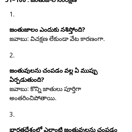
జంతుజాలం ఎందుకు నశిస్తోంది?
జవాబు:
విచక్షణ లేకుండా వేట కారణంగా.
జంతువులను చంపడం వల్ల ఏ ముప్పు
ఏర్పడుతుంది?
జవాబు:
కొన్ని జాతులు పూర్తిగా
అంతరించిపోతాయి.
భారతదేశంలో ఎలాంటి జంతువులను చంపడం