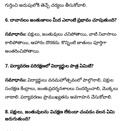
గుర్తించి అదుపులోకి తెచ్చే చర్యలు తీసుకోవాలి.
6. దావానలం జంతుజాలం మీద ఎలాంటి ప్రభావం చూపుతుంది?
సమాధానం:
పక్షులు, జంతువులు చనిపోతాయి, వాటి నివాసాలు
కాలిపోతాయి, ఆహారం దొరకదు. కొన్నింటి జాతులు పూర్తిగా
అంతరించిపోతాయి.
7. పర్యావరణ పరిరక్షణలో విద్యార్థుల పాత్ర ఏమిటి?
సమాధానం:
విద్యార్థులు వనమహోత్సవంలో పాల్గొనాలి, పక్షుల
సంరక్షణ కేంద్రాలు, జంతుప్రదర్శనశాలలు సందర్శించాలి, మొక్కలు
నాటాలి. పర్యావరణం ప్రాముఖ్యతను అవగాహన చేసుకోవాలి.
8. పక్షులు, జంతువులను విచక్షణ లేకుండా చంపడం వలన ఏమి
జరుగుతుంది?