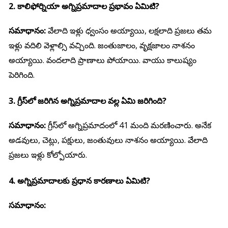
2. కాలిఫోర్నియా అగ్నిప్రమాదాల ప్రభావం ఏమిటి?
సమాధానం:
వేలాది ఇళ్లు ధ్వంసం అయ్యాయి, లక్షలాది ప్రజలు తమ
ఇళ్లు వదిలి వెళ్లాల్సి వచ్చింది. జంతుజాలం, వృక్షజాలం నాశనం
అయ్యాయి. వందలాది ప్రాణాలు పోయాయి. వాయు కాలుష్యం
పెరిగింది.
3. గ్రీస్‌లో జరిగిన అగ్నిప్రమాదాల వల్ల ఏమి జరిగింది?
సమాధానం:
గ్రీస్‌లో అగ్నిప్రమాదంలో 41 మంది మరణించారు. అనేక
అడవులు, చెట్లు, పక్షులు, జంతువులు నాశనం అయ్యాయి. వేలాది
ప్రజలు ఇళ్లు కోల్పోయారు.
4. అగ్నిప్రమాదాలకు ప్రధాన కారణాలు ఏమిటి?
సమాధానం: