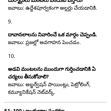
దుర్మార్గులు మంటలు ఎందుకు వేస్తారు?
జవాబు:
ఉద్దేశపూర్వకంగా అల్లర్లు చేయడానికి.
దావానలాలను నివారించే ఒక మార్గం చెప్పండి.
జవాబు:
ప్రజల్లో అవగాహన పెంచడం.
అడవి మంటలను ముందుగా గుర్తించడానికి ఏ
చర్యలు తీసుకోవాలి?
జవాబు:
అబ్జర్వేషన్ పాయింట్లు, పెట్రోలింగ్,
కమ్యూనికేషన్ నెట్‌వర్క్.
51–100 : జంతుజాల సంరక్షణ