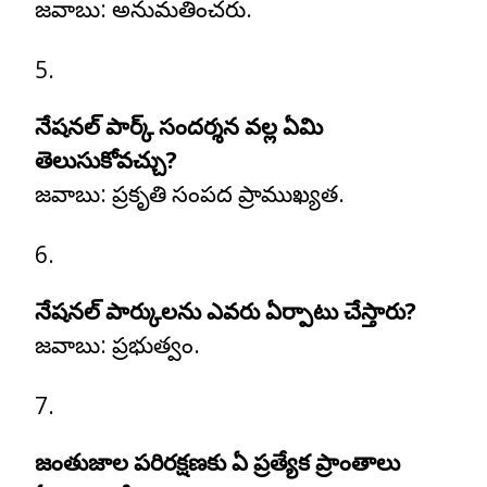
జవాబు:
అనుమతించరు.
నేషనల్ పార్క్ సందర్శన వల్ల ఏమి
తెలుసుకోవచ్చు?
జవాబు:
ప్రకృతి సంపద ప్రాముఖ్యత.
నేషనల్ పార్కులను ఎవరు ఏర్పాటు చేస్తారు?
జవాబు:
ప్రభుత్వం.
జంతుజాల పరిరక్షణకు ఏ ప్రత్యేక ప్రాంతాలు