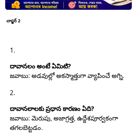
చాప్టర్ 2
దావానలం అంటే ఏమిటి?
జవాబు:
అడవుల్లో అకస్మాత్తుగా వ్యాపించే అగ్ని.
దావానలాలకు ప్రధాన కారణం ఏది?
జవాబు:
మెరుపు, అజాగ్రత్త, ఉద్దేశపూర్వకంగా
తగలబెట్టడం.