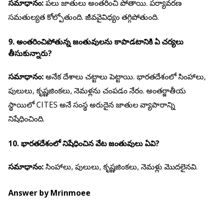
సమాధానం:
పలు జాతులు అంతరించి పోతాయి. పర్యావరణ
సమతుల్యత కోల్పోతుంది. జీవవైవిధ్యం తగ్గిపోతుంది.
9. అంతరించిపోతున్న జంతువులను కాపాడటానికి ఏ చర్యలు
తీసుకున్నారు?
సమాధానం:
అనేక దేశాలు చట్టాలు పెట్టాయి. భారతదేశంలో సింహాలు,
పులులు, కృష్ణజింకలు, నెమళ్లను చంపడం నేరం. అంతర్జాతీయ
స్థాయిలో
CITES
అనే సంస్థ అరుదైన జాతుల వ్యాపారాన్ని
నిషేధించింది.
10. భారతదేశంలో నిషేధించిన వేట జంతువులు ఏవి?
సమాధానం:
సింహాలు, పులులు, కృష్ణజింకలు, నెమళ్లు మొదలైనవి.
Answer by Mrinmoee