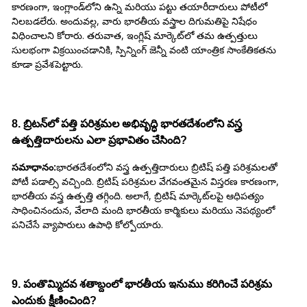
కారణంగా, ఇంగ్లాండ్‌లోని ఉన్ని మరియు పట్టు తయారీదారులు పోటీలో
నిలబడలేరు. అందువల్ల, వారు భారతీయ వస్త్రాల దిగుమతిపై నిషేధం
విధించాలని కోరారు. తరువాత, ఇంగ్లిష్ మార్కెట్‌లో తమ ఉత్పత్తులు
సులభంగా విక్రయించడానికి, స్పిన్నింగ్ జెన్నీ వంటి యాంత్రిక సాంకేతికతను
కూడా ప్రవేశపెట్టారు.
8. బ్రిటన్‌లో పత్తి పరిశ్రమల అభివృద్ధి భారతదేశంలోని వస్త్ర
ఉత్పత్తిదారులను ఎలా ప్రభావితం చేసింది?
సమాధానం:
భారతదేశంలోని వస్త్ర ఉత్పత్తిదారులు బ్రిటిష్ పత్తి పరిశ్రమలతో
పోటీ పడాల్సి వచ్చింది. బ్రిటిష్ పరిశ్రమల వేగవంతమైన విస్తరణ కారణంగా,
భారతీయ వస్త్ర ఉత్పత్తి తగ్గింది. అలాగే, బ్రిటిష్ మార్కెట్‌లపై ఆధిపత్యం
సాధించినందున, వేలాది మంది భారతీయ కార్మికులు మరియు నెపథ్యంలో
పనిచేసే వ్యాపారులు ఉపాధి కోల్పోయారు.
9. పంతొమ్మిదవ శతాబ్దంలో భారతీయ ఇనుము కరిగించే పరిశ్రమ
ఎందుకు క్షీణించింది?