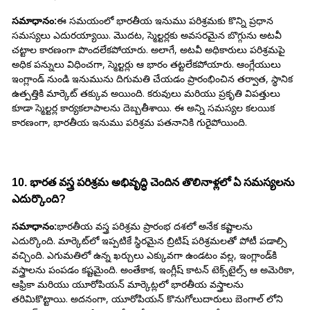
సమాధానం:
ఈ సమయంలో భారతీయ ఇనుము పరిశ్రమకు కొన్ని ప్రధాన
సమస్యలు ఎదురయ్యాయి. మొదట, స్మెల్టర్లకు అవసరమైన బొగ్గును అటవీ
చట్టాల కారణంగా పొందలేకపోయారు. అలాగే, అటవీ అధికారులు పరిశ్రమపై
అధిక పన్నులు విధించగా, స్మెల్టర్లు ఆ భారం తట్టలేకపోయారు. ఆంగ్లేయులు
ఇంగ్లాండ్ నుండి ఇనుమును దిగుమతి చేయడం ప్రారంభించిన తర్వాత, స్థానిక
ఉత్పత్తికి మార్కెట్ తక్కువ అయింది. కరువులు మరియు ప్రకృతి విపత్తులు
కూడా స్మెల్టర్ల కార్యకలాపాలను దెబ్బతీశాయి. ఈ అన్ని సమస్యల కలయిక
కారణంగా, భారతీయ ఇనుము పరిశ్రమ పతనానికి గురైపోయింది.
10. భారత వస్త్ర పరిశ్రమ అభివృద్ధి చెందిన తొలినాళ్లలో ఏ సమస్యలను
ఎదుర్కొంది?
సమాధానం:
భారతీయ వస్త్ర పరిశ్రమ ప్రారంభ దశలో అనేక కష్టాలను
ఎదుర్కొంది. మార్కెట్‌లో ఇప్పటికే స్థిరమైన బ్రిటిష్ పరిశ్రమలతో పోటీ పడాల్సి
వచ్చింది. ఎగుమతిలో ఉన్న ఖర్చులు ఎక్కువగా ఉండటం వల్ల, ఇంగ్లాండ్‌కి
వస్త్రాలను పంపడం కష్టమైంది. అంతేకాక, ఇంగ్లీష్ కాటన్ టెక్స్‌టైల్స్ ఆ అమెరికా,
ఆఫ్రికా మరియు యూరోపియన్ మార్కెట్లలో భారతీయ వస్త్రాలను
తరిమికొట్టాయి. అదనంగా, యూరోపియన్ కొనుగోలుదారులు బెంగాల్ లోని