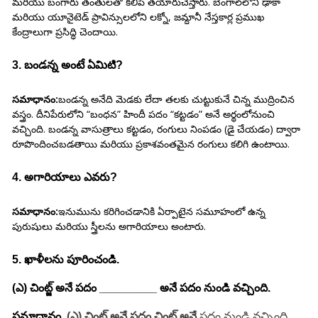
మరియు బంగారు తంతులతో కలిపి తయారుచేస్తారు. బెంగాల్‌లోని ఢాకా
మరియు యూనైటెడ్ ప్రావిన్సులలోని లక్నో, జమ్దానీ నేస్తకార్ల ప్రముఖ
కేంద్రాలుగా ప్రసిద్ధి చెందాయి.
3. బండన్న అంటే ఏమిటి?
సమాధానం:
బండన్న అనేది మెడకు లేదా తలకు చుట్టుకునే చిన్న ముద్రించిన
వస్త్రం. దీనిపేరులోని “బంధన” హిందీ పదం “కట్టడం” అనే అర్థంలోనుంచి
వచ్చింది. బండన్న వాసుత్రాలు కట్టడం, రంగులు నింపడం (డై చేయడం) ద్వారా
రూపొందించబడతాయి మరియు ప్రకాశవంతమైన రంగులు కలిగి ఉంటాయి.
4. అగారియాలు ఎవరు?
సమాధానం:
ఇనుమును కరిగించడానికి ఏర్పాటైన సమూహంలో ఉన్న
పురుషులు మరియు స్త్రీలను అగారియాలు అంటారు.
5. ఖాళీలను పూరించండి.
(ఎ) చింట్జ్ అనే పదం _________ అనే పదం నుండి వచ్చింది.
సమాధానం.
(ఎ) చింట్జ్ అనే పదం చింట్ అనే
పదం నుండి వచ్చింది
.