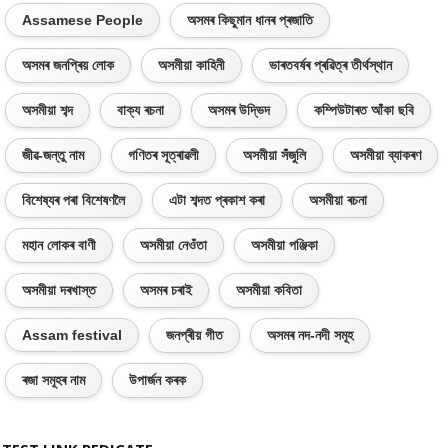
Assamese People
অসমৰ কিছুমান ধানৰ প্ৰজাতি
অসমৰ জনপ্ৰিয় লোক
অসমীয়া কাহিনী
ভাৰতবৰ্ষৰ প্ৰৱিত্ৰ তীৰ্থস্থান
অসমীয়া শব্দ
বাক্য ৰচনা
অসমৰ উদ্ভিদ
কম্পিউটাৰত আঁকা ছবি
জীৱ-জন্তু নাম
গণিতৰ সূত্ৰাৱলী
অসমীয়া সঁজুলি
অসমীয়া ব্যাকৰণ
বিশেষ্যৰ পৰা বিশেষণলৈ
এটা শব্দত প্ৰকাশ কৰা
অসমীয়া ৰচনা
মহান লোকৰ বাণী
অসমীয়া নেওঁতা
অসমীয়া পঞ্জিকা
অসমীয়া দৰখাস্ত
অসমৰ চৰাই
অসমীয়া কবিতা
Assam festival
জনপ্ৰীয় গীত
অসমৰ নদ-নদী সমূহ
ৰজা সমূহৰ নাম
উপাৰ্জন কৰক