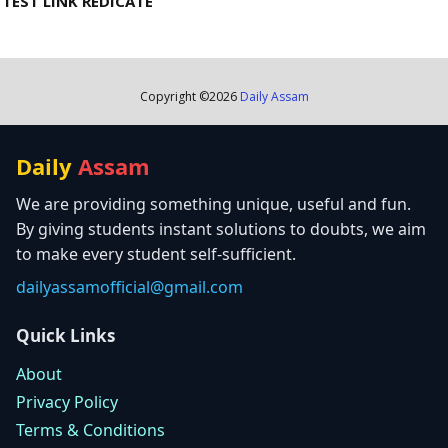
TEST LINK REDICATE
Copyright ©
2026
Daily Assam
Daily
Assam
We are providing something unique, useful and fun.
By giving students instant solutions to doubts, we aim
to make every student self-sufficient.
dailyassamofficial@gmail.com
Quick Links
About
Privacy Policy
Terms & Conditions