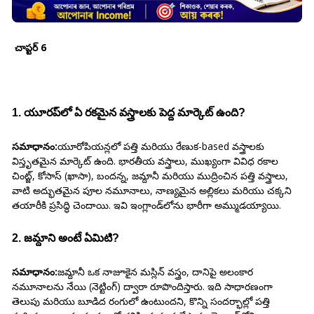
చాప్టర్ 6
1. యూరప్‌లో ఏ రకమైన వస్త్రాలకు పెద్ద మార్కెట్ ఉంది?
సమాధానం:
యూరోపియన్లలో పత్తి మరియు రేణుక-based వస్త్రాలకు
విస్తృతమైన మార్కెట్ ఉంది. భారతీయ వస్త్రాలు, ముఖ్యంగా వివిధ రకాల
చింట్జ్, కోసాస్ (ఖాసా), బందన్న, జమ్దానీ మరియు ముద్రించిన పత్తి వస్త్రాలు,
వాటి అద్భుతమైన పూల నమూనాలు, నాణ్యమైన అల్లికలు మరియు చక్కని
తయారీకి ప్రసిద్ధి చెందాయి. ఇవి ఇంగ్లాండ్‌లోను భారీగా అమ్ముడయ్యాయి.
2. జమ్దాని అంటే ఏమిటి?
సమాధానం:
జమ్దానీ ఒక నాజూకైన మస్లిన్ వస్త్రం, దానిపై అలంకార
నమూనాలను నేయి (నెట్టింగ్) ద్వారా రూపొందిస్తారు. ఇది సాధారణంగా
తెలుపు మరియు బూడిద రంగులో ఉంటుందని, కొన్ని సందర్భాల్లో పత్తి