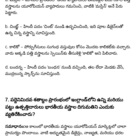
వస్త్రాలను యూరోపియన్ వ్యాపారులు గమనించి, వాటికి ‘మస్లిన్’ అనే పేరు
పెట్టారు.
b. చింట్జ్ – హిందీ పదం ‘చింట్’ నుండి ఉద్భవించింది, ఇది పూల డిజైన్‌లతో
ఉన్న చిన్న వస్త్రాన్ని సూచిస్తుంది.
c. కాలికో – పోర్చుగీసులు సుగంధ వస్తువుల కోసం మొదట కాలికట్‌కు వచ్చారు.
వారు అక్కడి పత్తి వస్త్రాలను స్పెయిన్‌కు తీసుకెళ్లి ‘కాలికో’ అని పిలిచారు.
d. బందన్న – హిందీ పదం ‘బంధన’ నుండి వచ్చింది, తల లేదా మెడకు వేసే,
ముద్రలున్న స్కార్ఫ్‌ను సూచిస్తుంది.
7. పద్దెనిమిదవ శతాబ్దం ప్రారంభంలో ఇంగ్లాండ్‌లోని ఉన్ని మరియు
పట్టు ఉత్పత్తిదారులు భారతీయ వస్త్రాల దిగుమతిని ఎందుకు
వ్యతిరేకించారు?
సమాధానం:
ఆ కాలంలో భారతీయ వస్త్రాలు యూరోపియన్ మార్కెట్లలో చాలా
ప్రాచుర్యం పొందాయి. వాటి అద్భుతమైన డిజైన్లు, నాణ్యత, మరియు ధరల