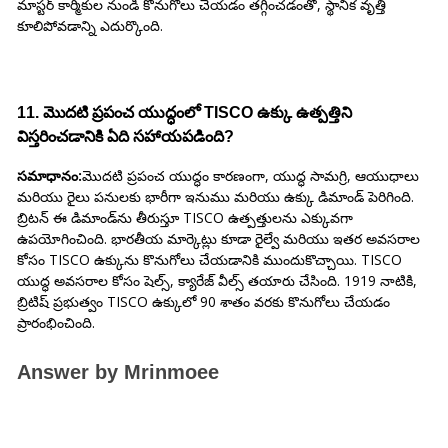
మాస్టర్ కార్మికుల నుండి కొనుగోలు చేయడం తగ్గించడంతో, స్థానిక వృత్తి
కూలిపోవడాన్ని ఎదుర్కొంది.
11. మొదటి ప్రపంచ యుద్ధంలో TISCO ఉక్కు ఉత్పత్తిని
విస్తరించడానికి ఏది సహాయపడింది?
సమాధానం:
మొదటి ప్రపంచ యుద్ధం కారణంగా, యుద్ధ సామగ్రి, ఆయుధాలు
మరియు రైలు పనులకు భారీగా ఇనుము మరియు ఉక్కు డిమాండ్ పెరిగింది.
బ్రిటన్ ఈ డిమాండ్‌ను తీరుస్తూ TISCO ఉత్పత్తులను ఎక్కువగా
ఉపయోగించింది. భారతీయ మార్కెట్లు కూడా రైల్వే మరియు ఇతర అవసరాల
కోసం TISCO ఉక్కును కొనుగోలు చేయడానికి ముందుకొచ్చాయి. TISCO
యుద్ధ అవసరాల కోసం షెల్స్, క్యారేజ్ వీల్స్ తయారు చేసింది. 1919 నాటికి,
బ్రిటిష్ ప్రభుత్వం TISCO ఉక్కులో 90 శాతం వరకు కొనుగోలు చేయడం
ప్రారంభించింది.
Answer by Mrinmoee