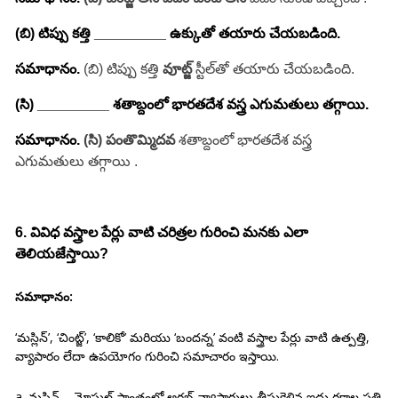
(బి) టిప్పు కత్తి _________ ఉక్కుతో తయారు చేయబడింది.
సమాధానం.
(బి) టిప్పు కత్తి
వూట్జ్
స్టీల్‌తో తయారు చేయబడింది.
(సి) _________ శతాబ్దంలో భారతదేశ వస్త్ర ఎగుమతులు తగ్గాయి.
సమాధానం.
(సి) పంతొమ్మిదవ
శతాబ్దంలో భారతదేశ వస్త్ర
ఎగుమతులు తగ్గాయి
.
6. వివిధ వస్త్రాల పేర్లు వాటి చరిత్రల గురించి మనకు ఎలా
తెలియజేస్తాయి?
సమాధానం:
‘మస్లిన్’, ‘చింట్జ్’, ‘కాలికో’ మరియు ‘బందన్న’ వంటి వస్త్రాల పేర్లు వాటి ఉత్పత్తి,
వ్యాపారం లేదా ఉపయోగం గురించి సమాచారం ఇస్తాయి.
a. మస్లిన్ – మోసుల్‌ ప్రాంతంలో అరబ్ వ్యాపారులు తీసుకెళ్లిన ఐదు రకాల పత్తి