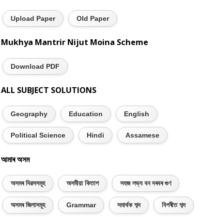
Upload Paper
Old Paper
Mukhya Mantrir Nijut Moina Scheme
Download PDF
ALL SUBJECT SOLUTIONS
Geography
Education
English
Political Science
Hindi
Assamese
আমাৰ অসম
অসমৰ দিৱসসমূহ
অসমীয়া কিতাপ
সহজ লভ্য বন দৰবৰ গুণ
অসমৰ জিলাসমূহ
Grammar
সমাৰ্থক শব্দ
বিপৰীত শব্দ