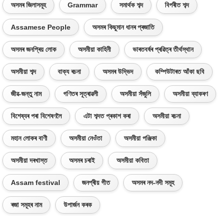
অসমৰ জিলাসমূহ
Grammar
সমাৰ্থক শব্দ
বিপৰীত শব্দ
Assamese People
অসমৰ কিছুমান ধানৰ প্ৰজাতি
অসমৰ জনপ্ৰিয় লোক
অসমীয়া কাহিনী
ভাৰতবৰ্ষৰ প্ৰৱিত্ৰ তীৰ্থস্থান
অসমীয়া শব্দ
বাক্য ৰচনা
অসমৰ উদ্ভিদ
কম্পিউটাৰত আঁকা ছবি
জীৱ-জন্তু নাম
গণিতৰ সূত্ৰাৱলী
অসমীয়া সঁজুলি
অসমীয়া ব্যাকৰণ
বিশেষ্যৰ পৰা বিশেষণলৈ
এটা শব্দত প্ৰকাশ কৰা
অসমীয়া ৰচনা
মহান লোকৰ বাণী
অসমীয়া নেওঁতা
অসমীয়া পঞ্জিকা
অসমীয়া দৰখাস্ত
অসমৰ চৰাই
অসমীয়া কবিতা
Assam festival
জনপ্ৰীয় গীত
অসমৰ নদ-নদী সমূহ
ৰজা সমূহৰ নাম
উপাৰ্জন কৰক