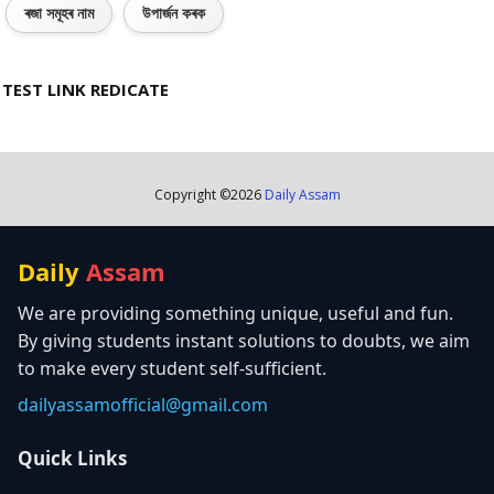
ৰজা সমূহৰ নাম
উপাৰ্জন কৰক
TEST LINK REDICATE
Copyright ©
2026
Daily Assam
Daily
Assam
We are providing something unique, useful and fun.
By giving students instant solutions to doubts, we aim
to make every student self-sufficient.
dailyassamofficial@gmail.com
Quick Links