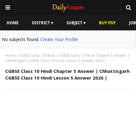
HOME
DISTRICT ▾
SUBJECT ▾
BUY PDF
JOB
No subjects found.
Create Your Profile
Home
CGBSE Class 10 Hindi
CGBSE Class 10 Hindi Chapter 5 Answer |
Chhattisgarh CGBSE Class 10 Hindi Lesson 5 Answer 2026 |
CGBSE Class 10 Hindi Chapter 5 Answer | Chhattisgarh
CGBSE Class 10 Hindi Lesson 5 Answer 2026 |