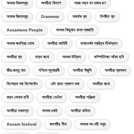
অসমৰ দিৱসসমূহ
অসমীয়া কিতাপ
সহজ লভ্য বন দৰবৰ গুণ
অসমৰ জিলাসমূহ
Grammar
সমাৰ্থক শব্দ
বিপৰীত শব্দ
Assamese People
অসমৰ কিছুমান ধানৰ প্ৰজাতি
অসমৰ জনপ্ৰিয় লোক
অসমীয়া কাহিনী
ভাৰতবৰ্ষৰ প্ৰৱিত্ৰ তীৰ্থস্থান
অসমীয়া শব্দ
বাক্য ৰচনা
অসমৰ উদ্ভিদ
কম্পিউটাৰত আঁকা ছবি
জীৱ-জন্তু নাম
গণিতৰ সূত্ৰাৱলী
অসমীয়া সঁজুলি
অসমীয়া ব্যাকৰণ
বিশেষ্যৰ পৰা বিশেষণলৈ
এটা শব্দত প্ৰকাশ কৰা
অসমীয়া ৰচনা
মহান লোকৰ বাণী
অসমীয়া নেওঁতা
অসমীয়া পঞ্জিকা
অসমীয়া দৰখাস্ত
অসমৰ চৰাই
অসমীয়া কবিতা
Assam festival
জনপ্ৰীয় গীত
অসমৰ নদ-নদী সমূহ