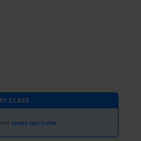
MY CLASS
ound.
Create Your Profile