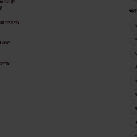
या गया है?
 है।
আমা
 कहा जाता था?
অ
স
ने लगा?
कहलाया?
অ
ভ
ব
ক
গ