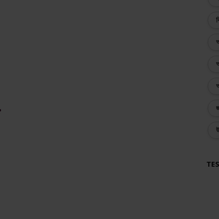
ব
অ
অ
অ
জ
?
উ
TES