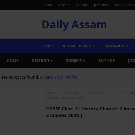
Home
About
Contact
Join Now
PRIVACY PO
Daily Assam
HOME
ASSAM BOARD
SANKARDEV
HOME
DISTRICT ▾
SUBJECT ▾
BUY PDF
JOB
No subjects found.
Create Your Profile
Home
CGBSE Class 11 History
CGBSE Class 11 His
Lesson 2 Answer 2026 |
CGBSE Class 11 History Chapter 2 Answ
2 Answer 2026 |