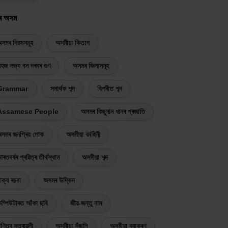
ৰ অসম
সমৰ দিৱসসমূহ
অসমীয়া কিতাপ
হজ লভ্য বন দৰবৰ গুণ
অসমৰ জিলাসমূহ
Grammar
সমাৰ্থক শব্দ
বিপৰীত শব্দ
Assamese People
অসমৰ কিছুমান ধানৰ প্ৰজাতি
সমৰ জনপ্ৰিয় লোক
অসমীয়া কাহিনী
াৰতবৰ্ষৰ প্ৰৱিত্ৰ তীৰ্থস্থান
অসমীয়া শব্দ
াক্য ৰচনা
অসমৰ উদ্ভিদ
ম্পিউটাৰত আঁকা ছবি
জীৱ-জন্তু নাম
ণিতৰ সূত্ৰাৱলী
অসমীয়া সঁজুলি
অসমীয়া ব্যাকৰণ