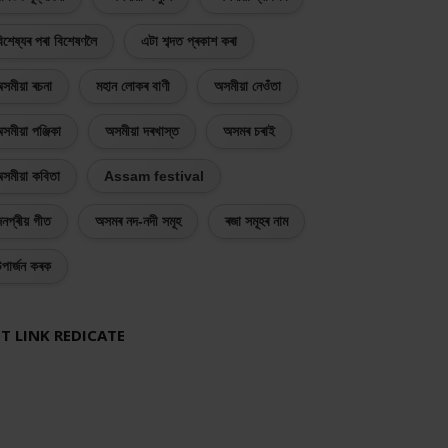
িশেষ্যৰ পৰা বিশেষণলৈ
এটা শব্দত প্ৰকাশ কৰা
সমীয়া ৰচনা
মহান লোকৰ বাণী
অসমীয়া নেওঁতা
সমীয়া পঞ্জিকা
অসমীয়া দৰখাস্ত
অসমৰ চৰাই
সমীয়া কবিতা
Assam festival
নপ্ৰীয় গীত
অসমৰ নদ-নদী সমূহ
ৰজা সমূহৰ নাম
পাৰ্জন কৰক
T LINK REDICATE