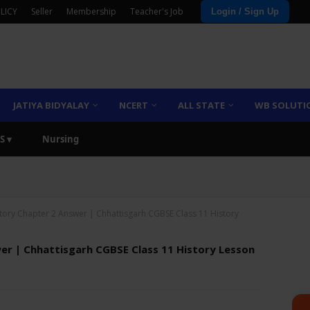
LICY
Seller
Membership
Teacher's Job
Login / Sign Up
JATIYA BIDYALAY
NCERT
ALL STATE
WB SOLUTI
S ▾
Nursing
tory Chapter 2 Answer | Chhattisgarh CGBSE Class 11 History
er | Chhattisgarh CGBSE Class 11 History Lesson