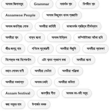
অসমৰ জিলাসমূহ
Grammar
সমাৰ্থক শব্দ
বিপৰীত শব্দ
Assamese People
অসমৰ কিছুমান ধানৰ প্ৰজাতি
অসমৰ জনপ্ৰিয় লোক
অসমীয়া কাহিনী
ভাৰতবৰ্ষৰ প্ৰৱিত্ৰ তীৰ্থস্থান
অসমীয়া শব্দ
বাক্য ৰচনা
অসমৰ উদ্ভিদ
কম্পিউটাৰত আঁকা ছবি
জীৱ-জন্তু নাম
গণিতৰ সূত্ৰাৱলী
অসমীয়া সঁজুলি
অসমীয়া ব্যাকৰণ
বিশেষ্যৰ পৰা বিশেষণলৈ
এটা শব্দত প্ৰকাশ কৰা
অসমীয়া ৰচনা
মহান লোকৰ বাণী
অসমীয়া নেওঁতা
অসমীয়া পঞ্জিকা
অসমীয়া দৰখাস্ত
অসমৰ চৰাই
অসমীয়া কবিতা
Assam festival
জনপ্ৰীয় গীত
অসমৰ নদ-নদী সমূহ
ৰজা সমূহৰ নাম
উপাৰ্জন কৰক