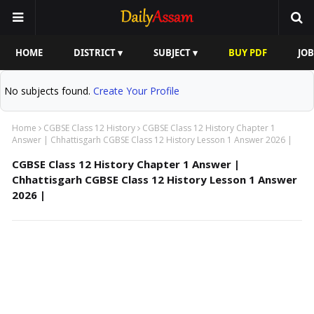
HOME
DISTRICT ▾
SUBJECT ▾
BUY PDF
JOB
No subjects found.
Create Your Profile
Home
CGBSE Class 12 History
CGBSE Class 12 History Chapter 1
Answer | Chhattisgarh CGBSE Class 12 History Lesson 1 Answer 2026 |
CGBSE Class 12 History Chapter 1 Answer |
Chhattisgarh CGBSE Class 12 History Lesson 1 Answer
2026 |