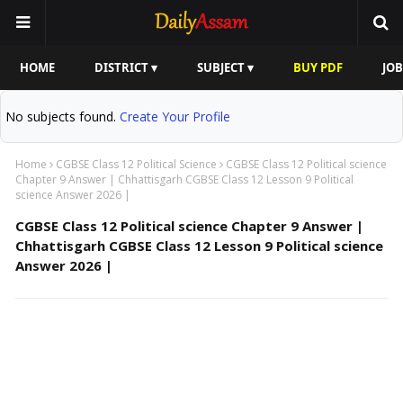
HOME
DISTRICT ▾
SUBJECT ▾
BUY PDF
JOB
No subjects found.
Create Your Profile
Home
CGBSE Class 12 Political Science
CGBSE Class 12 Political science
Chapter 9 Answer | Chhattisgarh CGBSE Class 12 Lesson 9 Political
science Answer 2026 |
CGBSE Class 12 Political science Chapter 9 Answer |
Chhattisgarh CGBSE Class 12 Lesson 9 Political science
Answer 2026 |