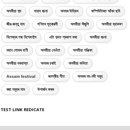
অসমীয়া শব্দ
বাক্য ৰচনা
অসমৰ উদ্ভিদ
কম্পিউটাৰত আঁকা ছবি
জীৱ-জন্তু নাম
গণিতৰ সূত্ৰাৱলী
অসমীয়া সঁজুলি
অসমীয়া ব্যাকৰণ
বিশেষ্যৰ পৰা বিশেষণলৈ
এটা শব্দত প্ৰকাশ কৰা
অসমীয়া ৰচনা
মহান লোকৰ বাণী
অসমীয়া নেওঁতা
অসমীয়া পঞ্জিকা
অসমীয়া দৰখাস্ত
অসমৰ চৰাই
অসমীয়া কবিতা
Assam festival
জনপ্ৰীয় গীত
অসমৰ নদ-নদী সমূহ
ৰজা সমূহৰ নাম
উপাৰ্জন কৰক
TEST LINK REDICATE