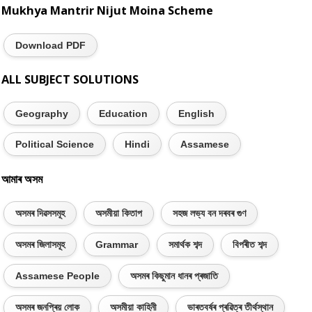
Mukhya Mantrir Nijut Moina Scheme
Download PDF
ALL SUBJECT SOLUTIONS
Geography
Education
English
Political Science
Hindi
Assamese
আমাৰ অসম
অসমৰ দিৱসসমূহ
অসমীয়া কিতাপ
সহজ লভ্য বন দৰবৰ গুণ
অসমৰ জিলাসমূহ
Grammar
সমাৰ্থক শব্দ
বিপৰীত শব্দ
Assamese People
অসমৰ কিছুমান ধানৰ প্ৰজাতি
অসমৰ জনপ্ৰিয় লোক
অসমীয়া কাহিনী
ভাৰতবৰ্ষৰ প্ৰৱিত্ৰ তীৰ্থস্থান