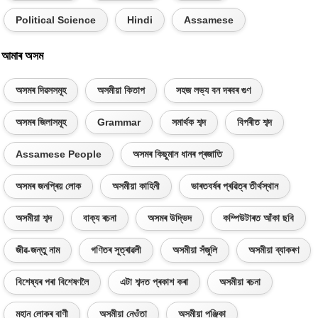
Political Science
Hindi
Assamese
আমাৰ অসম
অসমৰ দিৱসসমূহ
অসমীয়া কিতাপ
সহজ লভ্য বন দৰবৰ গুণ
অসমৰ জিলাসমূহ
Grammar
সমাৰ্থক শব্দ
বিপৰীত শব্দ
Assamese People
অসমৰ কিছুমান ধানৰ প্ৰজাতি
অসমৰ জনপ্ৰিয় লোক
অসমীয়া কাহিনী
ভাৰতবৰ্ষৰ প্ৰৱিত্ৰ তীৰ্থস্থান
অসমীয়া শব্দ
বাক্য ৰচনা
অসমৰ উদ্ভিদ
কম্পিউটাৰত আঁকা ছবি
জীৱ-জন্তু নাম
গণিতৰ সূত্ৰাৱলী
অসমীয়া সঁজুলি
অসমীয়া ব্যাকৰণ
বিশেষ্যৰ পৰা বিশেষণলৈ
এটা শব্দত প্ৰকাশ কৰা
অসমীয়া ৰচনা
মহান লোকৰ বাণী
অসমীয়া নেওঁতা
অসমীয়া পঞ্জিকা