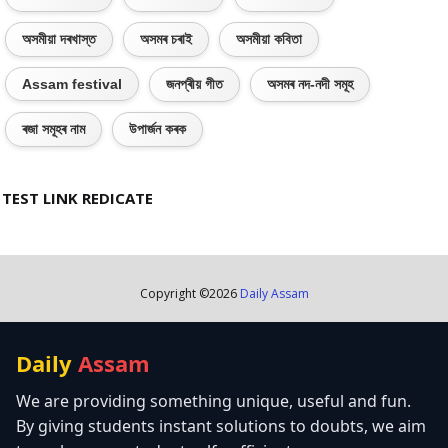
অসমীয়া দৰখাস্ত
অসমৰ চৰাই
অসমীয়া কবিতা
Assam festival
জনপ্ৰীয় গীত
অসমৰ নদ-নদী সমূহ
ৰজা সমূহৰ নাম
উপাৰ্জন কৰক
TEST LINK REDICATE
Copyright ©
2026
Daily Assam
Daily
Assam
We are providing something unique, useful and fun.
By giving students instant solutions to doubts, we aim