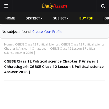
HOME
DISTRICT ▾
SUBJECT ▾
BUY PDF
JOB
No subjects found.
Create Your Profile
Home
CGBSE Class 12 Political Science
CGBSE Class 12 Political science
Chapter 8 Answer | Chhattisgarh CGBSE Class 12 Lesson 8 Political
science Answer 2026 |
CGBSE Class 12 Political science Chapter 8 Answer |
Chhattisgarh CGBSE Class 12 Lesson 8 Political science
Answer 2026 |