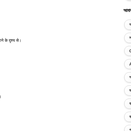
আমা
অ
স
ने के दृश्य से।
অ
ভ
।
ব
ক
গ