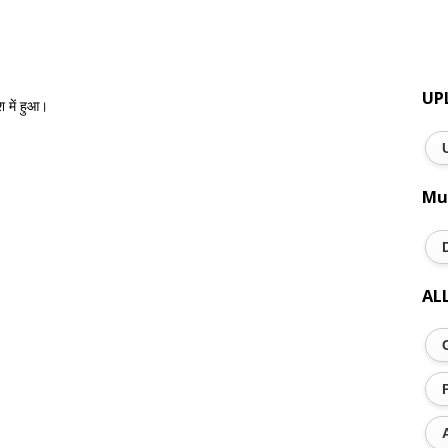
UP
 में हुआ।
Mu
AL