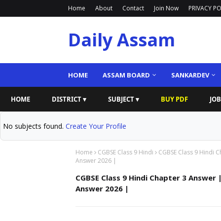
Home
About
Contact
Join Now
PRIVACY PO
Daily Assam
HOME
ASSAM BOARD
SANKARDEV
HOME
DISTRICT ▾
SUBJECT ▾
BUY PDF
JOB
No subjects found.
Create Your Profile
Home
CGBSE Class 9 Hindi
CGBSE Class 9 Hindi C
Answer 2026 |
CGBSE Class 9 Hindi Chapter 3 Answer |
Answer 2026 |