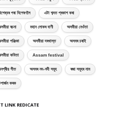
িশেষ্যৰ পৰা বিশেষণলৈ
এটা শব্দত প্ৰকাশ কৰা
সমীয়া ৰচনা
মহান লোকৰ বাণী
অসমীয়া নেওঁতা
সমীয়া পঞ্জিকা
অসমীয়া দৰখাস্ত
অসমৰ চৰাই
সমীয়া কবিতা
Assam festival
নপ্ৰীয় গীত
অসমৰ নদ-নদী সমূহ
ৰজা সমূহৰ নাম
পাৰ্জন কৰক
T LINK REDICATE