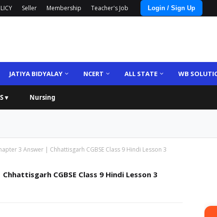
LICY
Seller
Membership
Teacher's Job
Login / Sign Up
JATIYA BIDYALAY
NCERT
ALL STATE
WB SOLUTI
S ▾
Nursing
hapter 3 Answer | Chhattisgarh CGBSE Class 9 Hindi Lesson 3
 Chhattisgarh CGBSE Class 9 Hindi Lesson 3