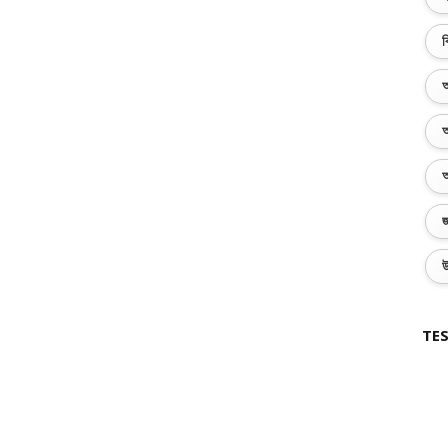
ব
অ
অ
অ
জ
উ
TES