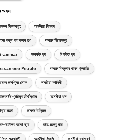
ৰ অসম
সমৰ দিৱসসমূহ
অসমীয়া কিতাপ
হজ লভ্য বন দৰবৰ গুণ
অসমৰ জিলাসমূহ
Grammar
সমাৰ্থক শব্দ
বিপৰীত শব্দ
Assamese People
অসমৰ কিছুমান ধানৰ প্ৰজাতি
সমৰ জনপ্ৰিয় লোক
অসমীয়া কাহিনী
াৰতবৰ্ষৰ প্ৰৱিত্ৰ তীৰ্থস্থান
অসমীয়া শব্দ
াক্য ৰচনা
অসমৰ উদ্ভিদ
ম্পিউটাৰত আঁকা ছবি
জীৱ-জন্তু নাম
ণিতৰ সূত্ৰাৱলী
অসমীয়া সঁজুলি
অসমীয়া ব্যাকৰণ