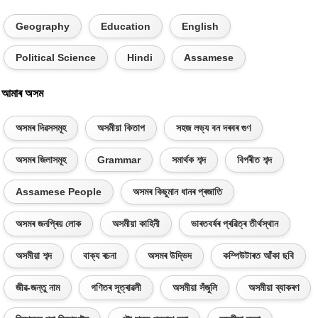
Geography
Education
English
Political Science
Hindi
Assamese
আমাৰ অসম
অসমৰ দিৱসসমূহ
অসমীয়া কিতাপ
সহজ লভ্য বন দৰবৰ গুণ
অসমৰ জিলাসমূহ
Grammar
সমাৰ্থক শব্দ
বিপৰীত শব্দ
Assamese People
অসমৰ কিছুমান ধানৰ প্ৰজাতি
অসমৰ জনপ্ৰিয় লোক
অসমীয়া কাহিনী
ভাৰতবৰ্ষৰ প্ৰৱিত্ৰ তীৰ্থস্থান
অসমীয়া শব্দ
বাক্য ৰচনা
অসমৰ উদ্ভিদ
কম্পিউটাৰত আঁকা ছবি
জীৱ-জন্তু নাম
গণিতৰ সূত্ৰাৱলী
অসমীয়া সঁজুলি
অসমীয়া ব্যাকৰণ