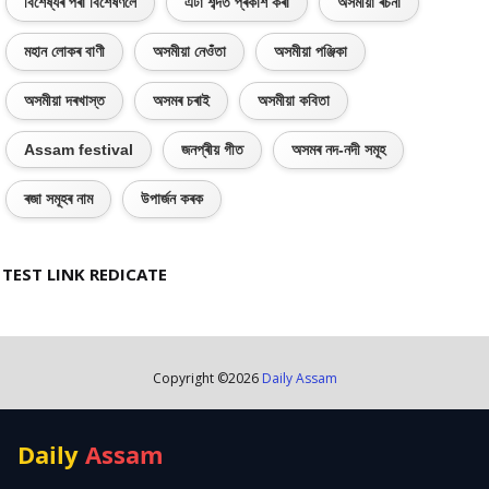
বিশেষ্যৰ পৰা বিশেষণলৈ
এটা শব্দত প্ৰকাশ কৰা
অসমীয়া ৰচনা
মহান লোকৰ বাণী
অসমীয়া নেওঁতা
অসমীয়া পঞ্জিকা
অসমীয়া দৰখাস্ত
অসমৰ চৰাই
অসমীয়া কবিতা
Assam festival
জনপ্ৰীয় গীত
অসমৰ নদ-নদী সমূহ
ৰজা সমূহৰ নাম
উপাৰ্জন কৰক
TEST LINK REDICATE
Copyright ©
2026
Daily Assam
Daily
Assam