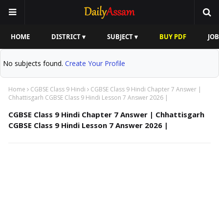
HOME
DISTRICT ▾
SUBJECT ▾
BUY PDF
JOB
No subjects found.
Create Your Profile
Home
CGBSE Class 9 Hindi
CGBSE Class 9 Hindi Chapter 7 Answer |
Chhattisgarh CGBSE Class 9 Hindi Lesson 7 Answer 2026 |
CGBSE Class 9 Hindi Chapter 7 Answer | Chhattisgarh
CGBSE Class 9 Hindi Lesson 7 Answer 2026 |