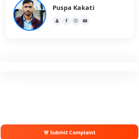
Puspa Kakati
🚨 Submit Complaint