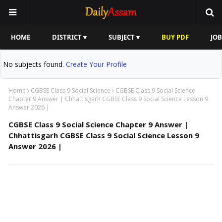
HOME
DISTRICT ▾
SUBJECT ▾
BUY PDF
JOB
No subjects found.
Create Your Profile
Home
CGBSE Class 9 Social Science
CGBSE Class 9 Social Science
Chapter 9 Answer | Chhattisgarh CGBSE Class 9 Social Science Lesson 9
Answer 2026 |
CGBSE Class 9 Social Science Chapter 9 Answer |
Chhattisgarh CGBSE Class 9 Social Science Lesson 9
Answer 2026 |