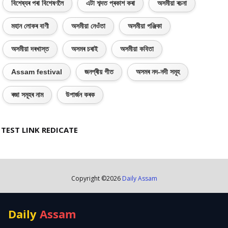
বিশেষ্যৰ পৰা বিশেষণলৈ
এটা শব্দত প্ৰকাশ কৰা
অসমীয়া ৰচনা
মহান লোকৰ বাণী
অসমীয়া নেওঁতা
অসমীয়া পঞ্জিকা
অসমীয়া দৰখাস্ত
অসমৰ চৰাই
অসমীয়া কবিতা
Assam festival
জনপ্ৰীয় গীত
অসমৰ নদ-নদী সমূহ
ৰজা সমূহৰ নাম
উপাৰ্জন কৰক
TEST LINK REDICATE
Copyright ©
2026
Daily Assam
Daily
Assam