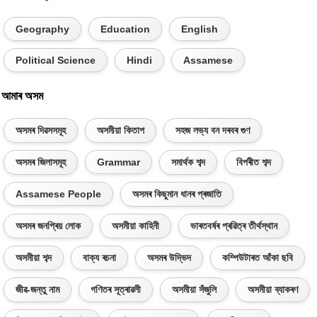
Geography
Education
English
Political Science
Hindi
Assamese
আমাৰ অসম
অসমৰ দিৱসসমূহ
অসমীয়া কিতাপ
সহজ লভ্য বন দৰবৰ গুণ
অসমৰ জিলাসমূহ
Grammar
সমাৰ্থক শব্দ
বিপৰীত শব্দ
Assamese People
অসমৰ কিছুমান ধানৰ প্ৰজাতি
অসমৰ জনপ্ৰিয় লোক
অসমীয়া কাহিনী
ভাৰতবৰ্ষৰ প্ৰৱিত্ৰ তীৰ্থস্থান
অসমীয়া শব্দ
বাক্য ৰচনা
অসমৰ উদ্ভিদ
কম্পিউটাৰত আঁকা ছবি
জীৱ-জন্তু নাম
গণিতৰ সূত্ৰাৱলী
অসমীয়া সঁজুলি
অসমীয়া ব্যাকৰণ