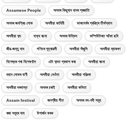
Assamese People
অসমৰ কিছুমান ধানৰ প্ৰজাতি
অসমৰ জনপ্ৰিয় লোক
অসমীয়া কাহিনী
ভাৰতবৰ্ষৰ প্ৰৱিত্ৰ তীৰ্থস্থান
অসমীয়া শব্দ
বাক্য ৰচনা
অসমৰ উদ্ভিদ
কম্পিউটাৰত আঁকা ছবি
জীৱ-জন্তু নাম
গণিতৰ সূত্ৰাৱলী
অসমীয়া সঁজুলি
অসমীয়া ব্যাকৰণ
বিশেষ্যৰ পৰা বিশেষণলৈ
এটা শব্দত প্ৰকাশ কৰা
অসমীয়া ৰচনা
মহান লোকৰ বাণী
অসমীয়া নেওঁতা
অসমীয়া পঞ্জিকা
অসমীয়া দৰখাস্ত
অসমৰ চৰাই
অসমীয়া কবিতা
Assam festival
জনপ্ৰীয় গীত
অসমৰ নদ-নদী সমূহ
ৰজা সমূহৰ নাম
উপাৰ্জন কৰক