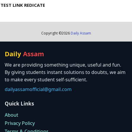
TEST LINK REDICATE
Copyright ©
2026
Daily Assam
Daily
Assam
We are providing something unique, useful and fun.
By giving students instant solutions to doubts, we aim
to make every student self-sufficient.
dailyassamofficial@gmail.com
Quick Links
About
Privacy Policy
Terms & Conditions