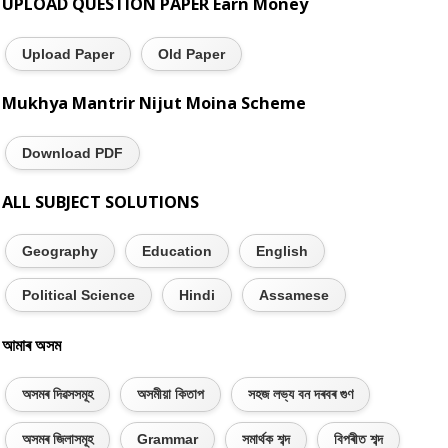
UPLOAD QUESTION PAPER Earn Money
Upload Paper
Old Paper
Mukhya Mantrir Nijut Moina Scheme
Download PDF
ALL SUBJECT SOLUTIONS
Geography
Education
English
Political Science
Hindi
Assamese
আমাৰ অসম
অসমৰ দিৱসসমূহ
অসমীয়া কিতাপ
সহজ লভ্য বন দৰবৰ গুণ
অসমৰ জিলাসমূহ
Grammar
সমাৰ্থক শব্দ
বিপৰীত শব্দ