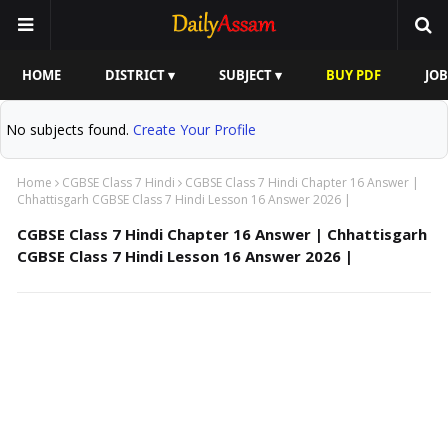
HOME
DISTRICT ▾
SUBJECT ▾
BUY PDF
JOB
No subjects found.
Create Your Profile
Home
CGBSE Class 7 Hindi
CGBSE Class 7 Hindi Chapter 16 Answer |
Chhattisgarh CGBSE Class 7 Hindi Lesson 16 Answer 2026 |
CGBSE Class 7 Hindi Chapter 16 Answer | Chhattisgarh
CGBSE Class 7 Hindi Lesson 16 Answer 2026 |