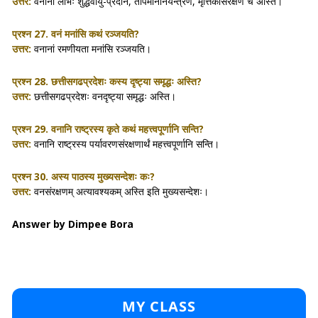
उत्तर:
वनानां लाभः शुद्धवायु-प्रदानं, तापमाननियन्त्रणं, मृत्तिकासंरक्षणं च अस्ति।
प्रश्न 27.
वनं मनांसि कथं रञ्जयति?
उत्तर:
वनानां रमणीयता मनांसि रञ्जयति।
प्रश्न 28.
छत्तीसगढप्रदेशः कस्य दृष्ट्या समृद्धः अस्ति?
उत्तर:
छत्तीसगढप्रदेशः वनदृष्ट्या समृद्धः अस्ति।
प्रश्न 29.
वनानि राष्ट्रस्य कृते कथं महत्त्वपूर्णानि सन्ति?
उत्तर:
वनानि राष्ट्रस्य पर्यावरणसंरक्षणार्थं महत्त्वपूर्णानि सन्ति।
प्रश्न 30.
अस्य पाठस्य मुख्यसन्देशः कः?
उत्तर:
वनसंरक्षणम् अत्यावश्यकम् अस्ति इति मुख्यसन्देशः।
Answer by Dimpee Bora
MY CLASS