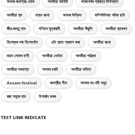
অসমৰ জনপ্ৰিয় লোক
অসমীয়া কাহিনী
ভাৰতবৰ্ষৰ প্ৰৱিত্ৰ তীৰ্থস্থান
অসমীয়া শব্দ
বাক্য ৰচনা
অসমৰ উদ্ভিদ
কম্পিউটাৰত আঁকা ছবি
জীৱ-জন্তু নাম
গণিতৰ সূত্ৰাৱলী
অসমীয়া সঁজুলি
অসমীয়া ব্যাকৰণ
বিশেষ্যৰ পৰা বিশেষণলৈ
এটা শব্দত প্ৰকাশ কৰা
অসমীয়া ৰচনা
মহান লোকৰ বাণী
অসমীয়া নেওঁতা
অসমীয়া পঞ্জিকা
অসমীয়া দৰখাস্ত
অসমৰ চৰাই
অসমীয়া কবিতা
Assam festival
জনপ্ৰীয় গীত
অসমৰ নদ-নদী সমূহ
ৰজা সমূহৰ নাম
উপাৰ্জন কৰক
TEST LINK REDICATE