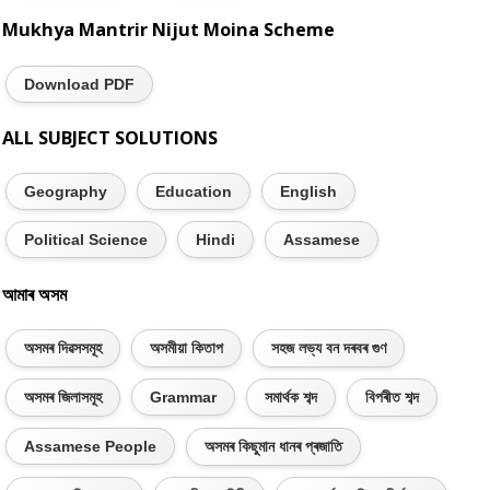
Mukhya Mantrir Nijut Moina Scheme
Download PDF
ALL SUBJECT SOLUTIONS
Geography
Education
English
Political Science
Hindi
Assamese
আমাৰ অসম
অসমৰ দিৱসসমূহ
অসমীয়া কিতাপ
সহজ লভ্য বন দৰবৰ গুণ
অসমৰ জিলাসমূহ
Grammar
সমাৰ্থক শব্দ
বিপৰীত শব্দ
Assamese People
অসমৰ কিছুমান ধানৰ প্ৰজাতি