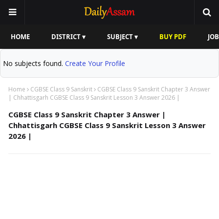
HOME
DISTRICT ▾
SUBJECT ▾
BUY PDF
JOB
No subjects found.
Create Your Profile
Home
CGBSE Class 9 Sanskrit
CGBSE Class 9 Sanskrit Chapter 3 Answer
| Chhattisgarh CGBSE Class 9 Sanskrit Lesson 3 Answer 2026 |
CGBSE Class 9 Sanskrit Chapter 3 Answer |
Chhattisgarh CGBSE Class 9 Sanskrit Lesson 3 Answer
2026 |