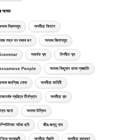
ৰ অসম
সমৰ দিৱসসমূহ
অসমীয়া কিতাপ
হজ লভ্য বন দৰবৰ গুণ
অসমৰ জিলাসমূহ
Grammar
সমাৰ্থক শব্দ
বিপৰীত শব্দ
Assamese People
অসমৰ কিছুমান ধানৰ প্ৰজাতি
সমৰ জনপ্ৰিয় লোক
অসমীয়া কাহিনী
াৰতবৰ্ষৰ প্ৰৱিত্ৰ তীৰ্থস্থান
অসমীয়া শব্দ
াক্য ৰচনা
অসমৰ উদ্ভিদ
ম্পিউটাৰত আঁকা ছবি
জীৱ-জন্তু নাম
ণিতৰ সূত্ৰাৱলী
অসমীয়া সঁজুলি
অসমীয়া ব্যাকৰণ