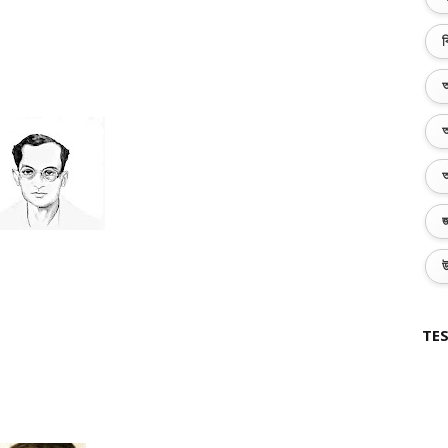
ব
অ
অ
অ
জ
উ
TES