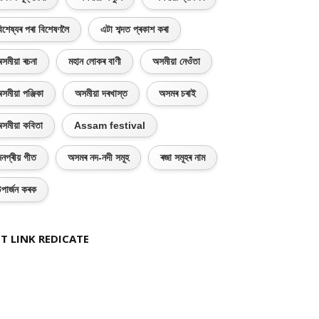
িশেষ্যৰ পৰা বিশেষণলৈ
এটা শব্দত প্ৰকাশ কৰা
সমীয়া ৰচনা
মহান লোকৰ বাণী
অসমীয়া নেওঁতা
সমীয়া পঞ্জিকা
অসমীয়া দৰখাস্ত
অসমৰ চৰাই
সমীয়া কবিতা
Assam festival
নপ্ৰীয় গীত
অসমৰ নদ-নদী সমূহ
ৰজা সমূহৰ নাম
পাৰ্জন কৰক
T LINK REDICATE