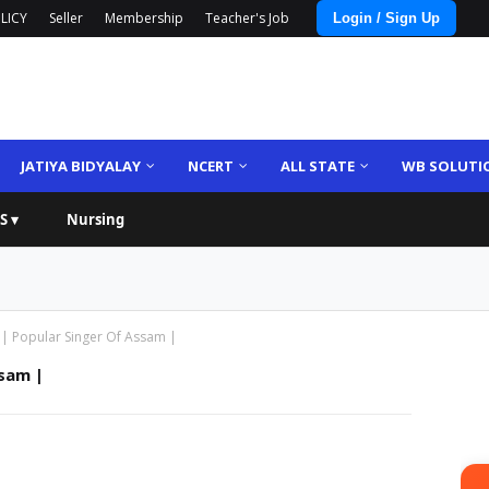
LICY
Seller
Membership
Teacher's Job
Login / Sign Up
JATIYA BIDYALAY
NCERT
ALL STATE
WB SOLUTI
S ▾
Nursing
ল্পী | Popular Singer Of Assam |
Assam |