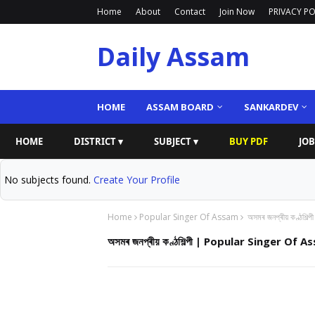
Home
About
Contact
Join Now
PRIVACY PO
Daily Assam
HOME
ASSAM BOARD
SANKARDEV
HOME
DISTRICT ▾
SUBJECT ▾
BUY PDF
JOB
No subjects found.
Create Your Profile
Home
Popular Singer Of Assam
অসমৰ জনপ্ৰীয় কণ্ঠশি
অসমৰ জনপ্ৰীয় কণ্ঠশিল্পী | Popular Singer Of 