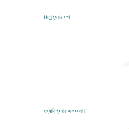
বিষ্ণুপ্ৰসাদ ৰাভা।
জ্যোতিপ্ৰসাদ আগৰৱালা।