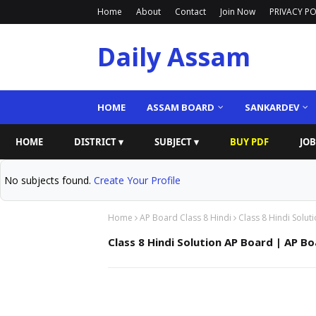
Home
About
Contact
Join Now
PRIVACY PO
Daily Assam
HOME
ASSAM BOARD
SANKARDEV
HOME
DISTRICT ▾
SUBJECT ▾
BUY PDF
JOB
No subjects found.
Create Your Profile
Home
AP Board Class 8 Hindi
Class 8 Hindi Solu
Class 8 Hindi Solution AP Board | AP B