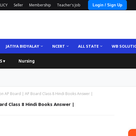
LICY
Seller
Membership
Teacher's Job
Login / Sign Up
JATIYA BIDYALAY
NCERT
ALL STATE
WB SOLUTI
S ▾
Nursing
tion AP Board | AP Board Class 8 Hindi Books Answer |
oard Class 8 Hindi Books Answer |