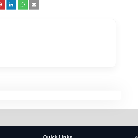
Quick Links
W