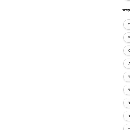
আমা
অ
স
অ
ভ
ব
ক
গ