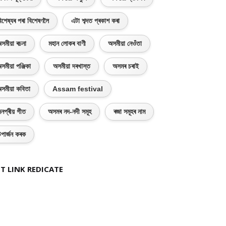
িশেষ্যৰ পৰা বিশেষণলৈ
এটা শব্দত প্ৰকাশ কৰা
সমীয়া ৰচনা
মহান লোকৰ বাণী
অসমীয়া নেওঁতা
সমীয়া পঞ্জিকা
অসমীয়া দৰখাস্ত
অসমৰ চৰাই
সমীয়া কবিতা
Assam festival
নপ্ৰীয় গীত
অসমৰ নদ-নদী সমূহ
ৰজা সমূহৰ নাম
পাৰ্জন কৰক
T LINK REDICATE