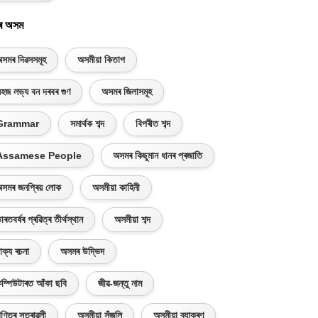
ৰ অসম
সমৰ দিৱসসমূহ
অসমীয়া কিতাপ
হজ লভ্য বন দৰবৰ গুণ
অসমৰ জিলাসমূহ
Grammar
সমাৰ্থক শব্দ
বিপৰীত শব্দ
Assamese People
অসমৰ কিছুমান ধানৰ প্ৰজাতি
সমৰ জনপ্ৰিয় লোক
অসমীয়া কাহিনী
াৰতবৰ্ষৰ প্ৰৱিত্ৰ তীৰ্থস্থান
অসমীয়া শব্দ
াক্য ৰচনা
অসমৰ উদ্ভিদ
ম্পিউটাৰত আঁকা ছবি
জীৱ-জন্তু নাম
ণিতৰ সূত্ৰাৱলী
অসমীয়া সঁজুলি
অসমীয়া ব্যাকৰণ