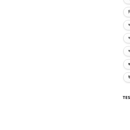
ব
অ
অ
অ
জ
উ
TES